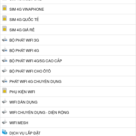
SIM 4G VINAPHONE
SIM 4G QUỐC TẾ
SIM 4G GIÁ RẺ
BỘ PHÁT WIFI 3G
BỘ PHÁT WIFI 4G
BỘ PHÁT WIFI 4G/5G CAO CẤP
BỘ PHÁT WIFI CHO ÔTÔ
PHÁT WIFI 4G CHUYÊN DỤNG
PHỤ KIỆN WIFI
WIFI DÂN DỤNG
WIFI CHUYÊN DỤNG - DIỆN RỘNG
WIFI MESH
DỊCH VỤ LẮP ĐẶT