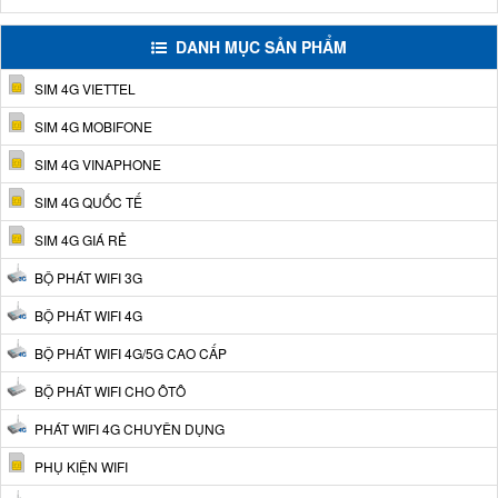
DANH MỤC SẢN PHẨM
SIM 4G VIETTEL
SIM 4G MOBIFONE
SIM 4G VINAPHONE
SIM 4G QUỐC TẾ
SIM 4G GIÁ RẺ
BỘ PHÁT WIFI 3G
BỘ PHÁT WIFI 4G
BỘ PHÁT WIFI 4G/5G CAO CẤP
BỘ PHÁT WIFI CHO ÔTÔ
PHÁT WIFI 4G CHUYÊN DỤNG
PHỤ KIỆN WIFI