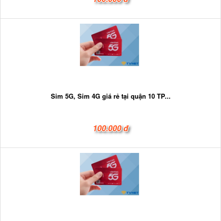
Sim 5G, Sim 4G giá rẻ tại quận 10 TP...
100.000 đ