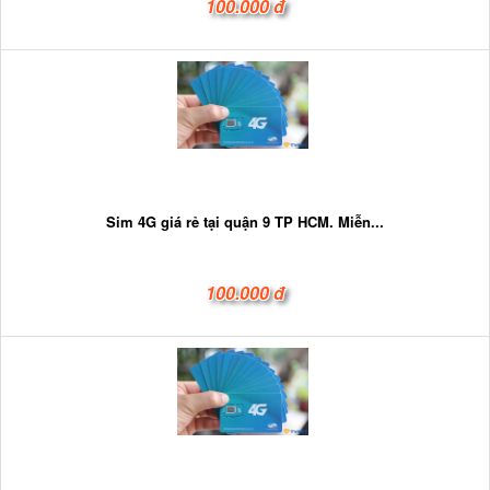
100.000 đ
Sim 4G giá rẻ tại quận 9 TP HCM. Miễn...
100.000 đ