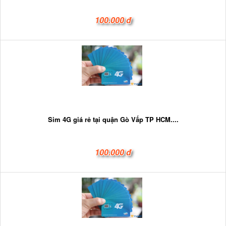
100.000 đ
Sim 4G giá rẻ tại quận Gò Vấp TP HCM....
100.000 đ