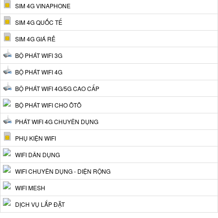
SIM 4G VINAPHONE
SIM 4G QUỐC TẾ
SIM 4G GIÁ RẺ
BỘ PHÁT WIFI 3G
BỘ PHÁT WIFI 4G
BỘ PHÁT WIFI 4G/5G CAO CẤP
BỘ PHÁT WIFI CHO ÔTÔ
PHÁT WIFI 4G CHUYÊN DỤNG
PHỤ KIỆN WIFI
WIFI DÂN DỤNG
WIFI CHUYÊN DỤNG - DIỆN RỘNG
WIFI MESH
DỊCH VỤ LẮP ĐẶT