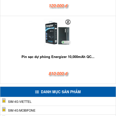
120.000 đ
Pin sạc dự phòng Energizer 10,000mAh QC...
810.000 đ
DANH MỤC SẢN PHẨM
SIM 4G VIETTEL
SIM 4G MOBIFONE