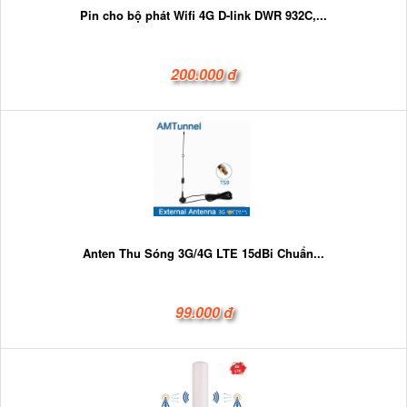
Pin cho bộ phát Wifi 4G D-link DWR 932C,...
200.000 đ
Anten Thu Sóng 3G/4G LTE 15dBi Chuẩn...
99.000 đ