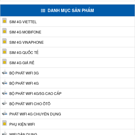
DANH MỤC SẢN PHẨM
SIM 4G VIETTEL
SIM 4G MOBIFONE
SIM 4G VINAPHONE
SIM 4G QUỐC TẾ
SIM 4G GIÁ RẺ
BỘ PHÁT WIFI 3G
BỘ PHÁT WIFI 4G
BỘ PHÁT WIFI 4G/5G CAO CẤP
BỘ PHÁT WIFI CHO ÔTÔ
PHÁT WIFI 4G CHUYÊN DỤNG
PHỤ KIỆN WIFI
WIFI DÂN DỤNG