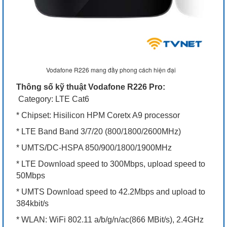
Vodafone R226 mang đầy phong cách hiện đại
Thông số kỹ thuật Vodafone R226 Pro:
Category: LTE Cat6
* Chipset: Hisilicon HPM Coretx A9 processor
* LTE Band Band 3/7/20 (800/1800/2600MHz)
* UMTS/DC-HSPA 850/900/1800/1900MHz
* LTE Download speed to 300Mbps, upload speed to
50Mbps
* UMTS Download speed to 42.2Mbps and upload to
384kbit/s
* WLAN: WiFi 802.11 a/b/g/n/ac(866 MBit/s), 2.4GHz