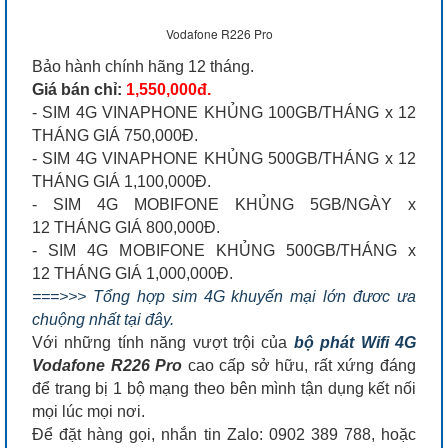
Vodafone R226 Pro
Bảo hành chính hãng 12 tháng.
Giá bán chỉ:
1,550,000đ.
- SIM 4G VINAPHONE KHỦNG 100GB/THÁNG x 12
THÁNG GIÁ 750,000Đ.
- SIM 4G VINAPHONE KHỦNG 500GB/THÁNG x 12
THÁNG GIÁ 1,100,000Đ.
- SIM 4G MOBIFONE KHỦNG 5GB/NGÀY x
12 THÁNG GIÁ 800,000Đ.
- SIM 4G MOBIFONE KHỦNG 500GB/THÁNG x
12 THÁNG GIÁ 1,000,000Đ.
===>>> Tổng hợp sim 4G khuyến mại lớn đươc ưa
chuộng nhất tại đây.
Với những tính năng vượt trội của
bộ phát Wifi 4G
Vodafone R226 Pro
cao cấp sở hữu, rất xứng đáng
để trang bị 1 bộ mạng theo bên mình tận dụng kết nối
mọi lúc mọi nơi.
Để đặt hàng gọi, nhắn tin Zalo: 0902 389 788, hoặc