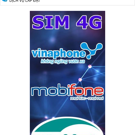
DỊCH VỤ LẮP ĐẶT