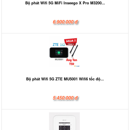
Bộ phát Wifi 5G MiFi Inseego X Pro M3200...
6.900.000 đ
Bộ phát Wifi 5G ZTE MU5001 Wifi6 tốc độ...
5.450.000 đ