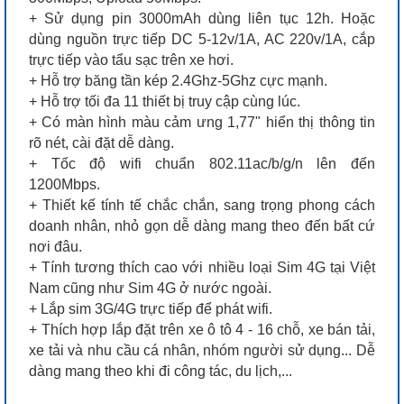
+ Sử dụng pin 3000mAh dùng liên tục 12h. Hoặc
dùng nguồn trực tiếp DC 5-12v/1A, AC 220v/1A, cắp
trực tiếp vào tẩu sạc trên xe hơi.
+ Hỗ trợ băng tần kép 2.4Ghz-5Ghz cực mạnh.
+ Hỗ trợ tối đa 11 thiết bị truy cập cùng lúc.
+ Có màn hình màu cảm ưng 1,77" hiển thị thông tin
rõ nét, cài đặt dễ dàng.
+ Tốc độ wifi chuẩn 802.11ac/b/g/n lên đến
1200Mbps.
+ Thiết kế tính tế chắc chắn, sang trọng phong cách
doanh nhân, nhỏ gọn dễ dàng mang theo đến bất cứ
nơi đâu.
+ Tính tương thích cao với nhiều loại Sim 4G tại Việt
Nam cũng như Sim 4G ở nước ngoài.
+ Lắp sim 3G/4G trực tiếp để phát wifi.
+ Thích hợp lắp đặt trên xe ô tô 4 - 16 chỗ, xe bán tải,
xe tải và nhu cầu cá nhân, nhóm người sử dụng... Dễ
dàng mang theo khi đi công tác, du lịch,...