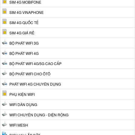
SIM 4G MOBIFONE
SIM 4G VINAPHONE
SIM 4G QUỐC TẾ
SIM 4G GIÁ RẺ
BỘ PHÁT WIFI 3G
BỘ PHÁT WIFI 4G
BỘ PHÁT WIFI 4G/5G CAO CẤP
BỘ PHÁT WIFI CHO ÔTÔ
PHÁT WIFI 4G CHUYÊN DỤNG
PHỤ KIỆN WIFI
WIFI DÂN DỤNG
WIFI CHUYÊN DỤNG - DIỆN RỘNG
WIFI MESH