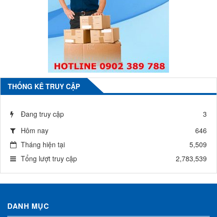
THỐNG KÊ TRUY CẬP
Đang truy cập
3
Hôm nay
646
Tháng hiện tại
5,509
Tổng lượt truy cập
2,783,539
DANH MỤC