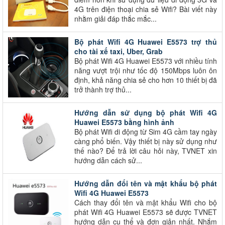
4G trên điện thoại chia sẻ Wifi? Bài viết này
nhằm giải đáp thắc mắc...
Bộ phát Wifi 4G Huawei E5573 trợ thủ
cho tài xế taxi, Uber, Grab
Bộ phát Wifi 4G Huawei E5573 với nhiều tính
năng vượt trội như tốc độ 150Mbps luôn ôn
định, khả năng chia sẻ cho hơn 10 thiết bị đã
trở thành trợ thủ...
Hướng dẫn sử dụng bộ phát Wifi 4G
Huawei E5573 bằng hình ảnh
Bộ phát Wifi di động từ Sim 4G cầm tay ngày
càng phổ biến. Vậy thiết bị này sử dụng như
thế nào? Để trả lời câu hỏi này, TVNET xin
hướng dẫn cách sử...
Hướng dẫn đổi tên và mật khẩu bộ phát
Wifi 4G Huawei E5573
Cách thay đổi tên và mật khẩu Wifi cho bộ
phát Wifi 4G Huawei E5573 sẽ được TVNET
hướng dẫn cụ thể và đơn giản nhất. Nhắm