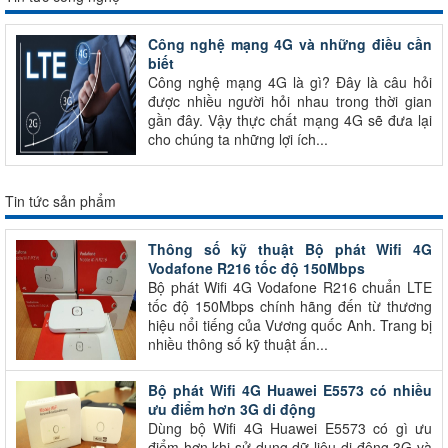
Công nghệ mạng 4G và những điều cần
biết
Công nghệ mạng 4G là gì? Đây là câu hỏi
được nhiều người hỏi nhau trong thời gian
gần đây. Vậy thực chất mạng 4G sẽ đưa lại
cho chúng ta những lợi ích...
Tin tức sản phẩm
Thông số kỹ thuật Bộ phát Wifi 4G
Vodafone R216 tốc độ 150Mbps
Bộ phát Wifi 4G Vodafone R216 chuẩn LTE
tốc độ 150Mbps chính hãng đến từ thương
hiệu nổi tiếng của Vương quốc Anh. Trang bị
nhiều thông số kỹ thuật ấn...
Bộ phát Wifi 4G Huawei E5573 có nhiều
ưu điểm hơn 3G di động
Dùng bộ Wifi 4G Huawei E5573 có gì ưu
điểm hơn khi sử dụng dữ liệu di động 3G và