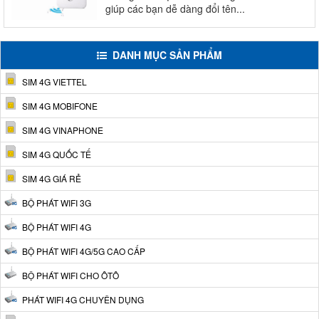
giúp các bạn dễ dàng đổi tên...
DANH MỤC SẢN PHẨM
SIM 4G VIETTEL
SIM 4G MOBIFONE
SIM 4G VINAPHONE
SIM 4G QUỐC TẾ
SIM 4G GIÁ RẺ
BỘ PHÁT WIFI 3G
BỘ PHÁT WIFI 4G
BỘ PHÁT WIFI 4G/5G CAO CẤP
BỘ PHÁT WIFI CHO ÔTÔ
PHÁT WIFI 4G CHUYÊN DỤNG