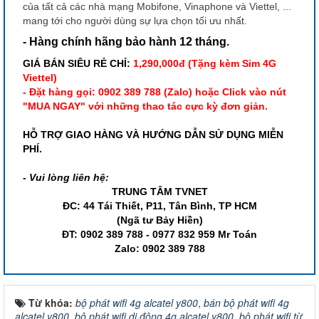
của tất cả các nhà mạng Mobifone, Vinaphone và Viettel, ...
mang tới cho người dùng sự lựa chọn tối ưu nhất.
- Hàng chính hãng bảo hành 12 tháng.
GIÁ BÁN SIÊU RẺ CHỈ:
1,290,000đ (Tặng kèm Sim 4G
Viettel)
- Đặt hàng gọi: 0902 389 788 (Zalo) hoặc Click vào nút
"MUA NGAY" với những thao tác cực kỳ đơn giản.
HỖ TRỢ GIAO HÀNG VÀ HƯỚNG DẪN SỬ DỤNG MIỄN
PHÍ.
- Vui lòng liên hệ:
TRUNG TÂM TVNET
ĐC: 44 Tái Thiết, P11, Tân Bình, TP HCM
(Ngã tư Bảy Hiền)
ĐT: 0902 389 788 - 0977 832 959 Mr Toán
Zalo: 0902 389 788
Từ khóa:
bộ phát wifi 4g alcatel y800
,
bán bộ phát wifi 4g
alcatel y800
,
bộ phát wifi di động 4g alcatel y800
,
bộ phát wifi từ