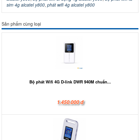
sim 4g alcatel y800
,
phát wifi 4g alcatel y800
Sản phẩm cùng loại
Bộ phát Wifi 4G D-link DWR 940M chuẩn...
1.450.000 đ