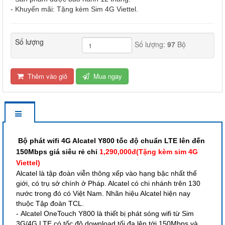
- Khuyến mãi: Tặng kèm Sim 4G Viettel.
Số lượng
Số lượng:
97
Bộ
Thêm vào giỏ
Mua ngay
Bộ phát wifi 4G Alcatel Y800 tốc độ chuẩn LTE lên đến
150Mbps giá siêu rẻ chỉ
1,290,000đ(Tặng kèm sim 4G
Viettel)
Alcatel là tập đoàn viễn thông xếp vào hạng bậc nhất thế
giới, có trụ sở chính ở Pháp. Alcatel có chi nhánh trên 130
nước trong đó có Việt Nam. Nhãn hiệu Alcatel hiện nay
thuộc Tập đoàn TCL.
-
Alcatel OneTouch Y800
là thiết bị phát sóng wifi từ Sim
3G/4G LTE có tốc độ download tối đa lên tới 150Mbps và