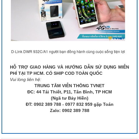
D-Link DWR 932C/A1 người bạn đồng hành cùng cuộc sống tiện lợi
HỖ TRỢ GIAO HÀNG VÀ HƯỚNG DẪN SỬ DỤNG MIỄN
PHÍ TẠI TP HCM. CÓ SHIP COD TOÀN QUỐC
Vui lòng liên hệ:
TRUNG TÂM VIỄN THÔNG TVNET
ĐC: 44 Tái Thiết, P11, Tân Bình, TP HCM
(Ngã tư Bảy Hiền)
ĐT: 0902 389 788 - 0977 832 959 gặp Toán
Zalo: 0902 389 788