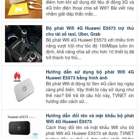
điểm hơn khi sử dụng dữ liệu di động 3G và
4G trên điện thoại chia sẻ Wifi? Bài viết này
nhằm giải đáp thắc mắc...
Bộ phát Wifi 4G Huawei E5573 trợ thủ
cho tài xế taxi, Uber, Grab
Bộ phát Wifi 4G Huawei E5573 với nhiều tính
năng vượt trội như tốc độ 150Mbps luôn ôn
định, khả năng chia sẻ cho hơn 10 thiết bị đã
trở thành trợ thủ...
Hướng dẫn sử dụng bộ phát Wifi 4G
Huawei E5573 bằng hình ảnh
Bộ phát Wifi di động từ Sim 4G cầm tay ngày
càng phổ biến. Vậy thiết bị này sử dụng như
thế nào? Để trả lời câu hỏi này, TVNET xin
hướng dẫn cách sử...
Hướng dẫn đổi tên và mật khẩu bộ phát
Wifi 4G Huawei E5573
Cách thay đổi tên và mật khẩu Wifi cho bộ
phát Wifi 4G Huawei E5573 sẽ được TVNET