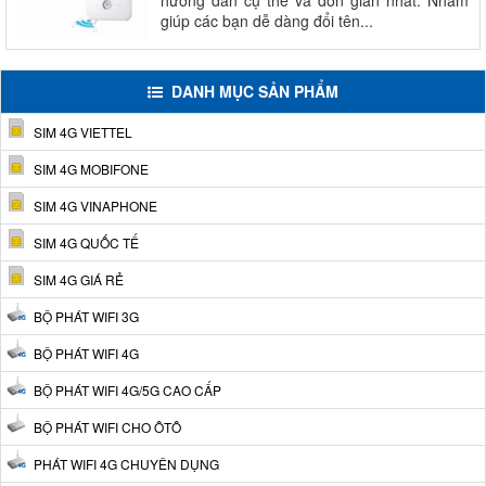
hướng dẫn cụ thể và đơn giản nhất. Nhắm
giúp các bạn dễ dàng đổi tên...
DANH MỤC SẢN PHẨM
SIM 4G VIETTEL
SIM 4G MOBIFONE
SIM 4G VINAPHONE
SIM 4G QUỐC TẾ
SIM 4G GIÁ RẺ
BỘ PHÁT WIFI 3G
BỘ PHÁT WIFI 4G
BỘ PHÁT WIFI 4G/5G CAO CẤP
BỘ PHÁT WIFI CHO ÔTÔ
PHÁT WIFI 4G CHUYÊN DỤNG