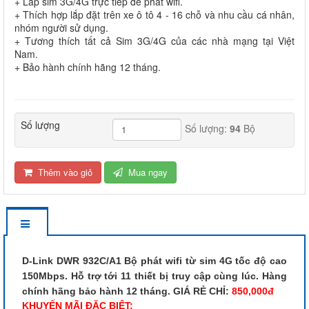
+ Lắp sim 3G/4G trực tiếp để phát wifi.
+ Thích hợp lắp đặt trên xe ô tô 4 - 16 chỗ và nhu cầu cá nhân,
nhóm người sử dụng.
+ Tương thích tất cả Sim 3G/4G của các nhà mạng tại Việt
Nam.
+ Bảo hành chính hãng 12 tháng.
Số lượng
Số lượng:
94
Bộ
Thêm vào giỏ
Mua ngay
D-Link DWR 932C/A1 Bộ phát wifi từ sim 4G tốc độ cao
150Mbps. Hỗ trợ tới 11 thiết bị truy cập cùng lúc. Hàng
chính hãng bảo hành 12 tháng. GIÁ RẺ CHỈ:
850,000đ
KHUYẾN MÃI ĐẶC BIỆT: