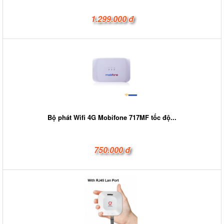
1.299.000 đ
Bộ phát Wifi 4G Mobifone 717MF tốc độ...
750.000 đ