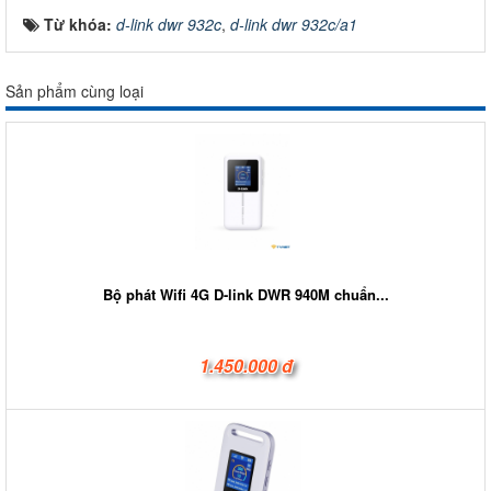
Từ khóa:
d-link dwr 932c
,
d-link dwr 932c/a1
Sản phẩm cùng loại
Bộ phát Wifi 4G D-link DWR 940M chuẩn...
1.450.000 đ