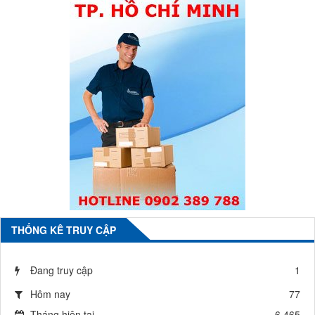
THỐNG KÊ TRUY CẬP
Đang truy cập
1
Hôm nay
77
Tháng hiện tại
6,465