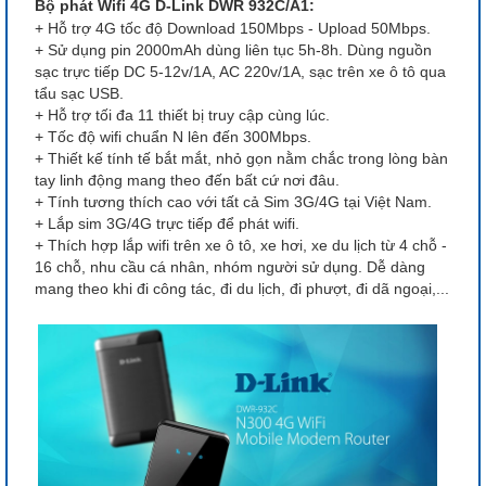
Bộ phát Wifi 4G D-Link DWR 932C/A1:
+ Hỗ trợ 4G tốc độ Download 150Mbps - Upload 50Mbps.
+ Sử dụng pin 2000mAh dùng liên tục 5h-8h. Dùng nguồn
sạc trực tiếp DC 5-12v/1A, AC 220v/1A, sạc trên xe ô tô qua
tẩu sạc USB.
+ Hỗ trợ tối đa 11 thiết bị truy cập cùng lúc.
+ Tốc độ wifi chuẩn N lên đến 300Mbps.
+ Thiết kế tính tế bắt mắt, nhỏ gọn nằm chắc trong lòng bàn
tay linh động mang theo đến bất cứ nơi đâu.
+ Tính tương thích cao với tất cả Sim 3G/4G tại Việt Nam.
+ Lắp sim 3G/4G trực tiếp để phát wifi.
+ Thích hợp lắp wifi trên xe ô tô, xe hơi, xe du lịch từ 4 chỗ -
16 chỗ, nhu cầu cá nhân, nhóm người sử dụng. Dễ dàng
mang theo khi đi công tác, đi du lịch, đi phượt, đi dã ngoại,...