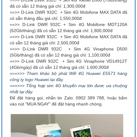
==>> D-Link DWR 932C + Sim 4G Viettel D900 (7GB/tháng)
đã có sẵn 12 tháng giá chỉ: 1,300,000đ
==>> D-Link DWR 932C + Sim 4G Mobifone MAX DATA đã
có sẵn tháng đầu giá chỉ: 1,550,000đ
==>> D-Link DWR 932C + Sim 4G Mobifone MDT120A
(62Gb/tháng) đã có sẵn 12 tháng giá chỉ: 1,800,000đ
==>> D-Link DWR 932C + Sim 4G Mobifone MAX DATA đã
có sẵn 12 tháng giá chỉ: 2,500,000đ
==>> D-Link DWR 932C + Sim 4G Vinaphone D500
(5Gb/tháng) đã có sẵn 12 tháng giá chỉ: 1,100,000đ
==>> D-Link DWR 932C + Sim 4G Vinaphone VD14912T
(4Gb/ngày) đã có sẵn 12 tháng giá chỉ: 1,600,000đ
===>>> Tham khảo bộ phát Wifi 4G Huawei E5573 hàng
công ty logo Huawei tại đây.
===>>> Tổng hợp sim 4G khuyến mại lớn đươc ưa chuộng
nhất tại đây.
Để đặt hàng gọi, nhắn tin Zalo: 0902 389 788, hoặc bấm
vào nút "MUA NGAY" để đặt hàng nhanh chóng.