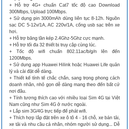
+ Hỗ trợ 4G+ chuẩn Cat7 tốc độ cao Download
300Mbps, Upload 100Mbps.
+ Sử dụng pin 3000mAh dùng liên tục 8-12h. Nguồn
sạc DC 5-12v/1A, AC 220v/1A, cổng usb sạc trên xe
hơi.
+ Hỗ trợ băng tần kép 2.4Ghz-5Ghz cực mạnh.
+ Hỗ trợ tối đa 32 thiết bị truy cập cùng lúc.
+ Tốc độ wifi chuẩn 802.11ac/b/g/n lên đến
1200Mbps.
+ Sử dụng app Huawei Hilink hoặc Huawei Life quản
lý và cài đặt dễ dàng.
+ Thiết kế tính tế chắc chắn, sang trọng phong cách
doanh nhân, nhỏ gọn dễ dàng mang theo đến bất cứ
nơi đâu.
+ Tính tương thích cao với nhiều loại Sim 4G tại Việt
Nam cũng như Sim 4G ở nước ngoài.
+ Lắp sim 3G/4G trực tiếp để phát wifi.
+ Thích hợp lắp đặt trên xe ô tô 4 - 16 chỗ, xe bán tải,
xe tải và nhu cầu cá nhân, nhóm người sử dụng... Dễ