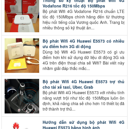
Thông số kỹ thuật Bộ phát Wifi 4G
Vodafone R216 tốc độ 150Mbps
Bộ phát Wifi 4G Vodafone R216 chuẩn LTE
tốc độ 150Mbps chính hãng đến từ thương
hiệu nổi tiếng của Vương quốc Anh. Trang bị
nhiều thông số kỹ thuật ấn...
Bộ phát Wifi 4G Huawei E5573 có nhiều
ưu điểm hơn 3G di động
Dùng bộ Wifi 4G Huawei E5573 có gì ưu
điểm hơn khi sử dụng dữ liệu di động 3G và
4G trên điện thoại chia sẻ Wifi? Bài viết này
nhằm giải đáp thắc mắc...
Bộ phát Wifi 4G Huawei E5573 trợ thủ
cho tài xế taxi, Uber, Grab
Bộ phát Wifi 4G Huawei E5573 với nhiều tính
năng vượt trội như tốc độ 150Mbps luôn ôn
định, khả năng chia sẻ cho hơn 10 thiết bị đã
trở thành trợ thủ...
Hướng dẫn sử dụng bộ phát Wifi 4G
Huawei E5573 bằng hình ảnh