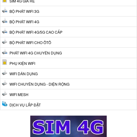
SIM 4G GIÁ RẺ
BỘ PHÁT WIFI 3G
BỘ PHÁT WIFI 4G
BỘ PHÁT WIFI 4G/5G CAO CẤP
BỘ PHÁT WIFI CHO ÔTÔ
PHÁT WIFI 4G CHUYÊN DỤNG
PHỤ KIỆN WIFI
WIFI DÂN DỤNG
WIFI CHUYÊN DỤNG - DIỆN RỘNG
WIFI MESH
DỊCH VỤ LẮP ĐẶT