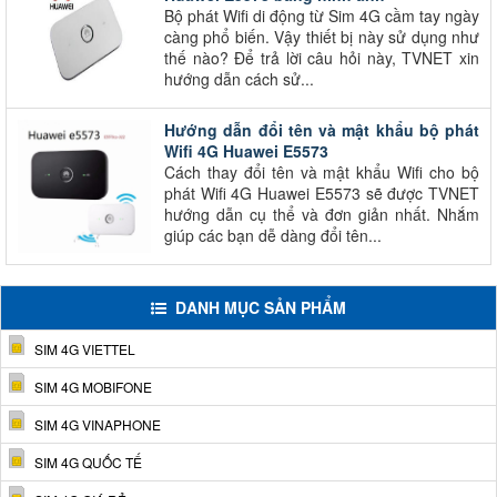
Bộ phát Wifi di động từ Sim 4G cầm tay ngày
càng phổ biến. Vậy thiết bị này sử dụng như
thế nào? Để trả lời câu hỏi này, TVNET xin
hướng dẫn cách sử...
Hướng dẫn đổi tên và mật khẩu bộ phát
Wifi 4G Huawei E5573
Cách thay đổi tên và mật khẩu Wifi cho bộ
phát Wifi 4G Huawei E5573 sẽ được TVNET
hướng dẫn cụ thể và đơn giản nhất. Nhắm
giúp các bạn dễ dàng đổi tên...
DANH MỤC SẢN PHẨM
SIM 4G VIETTEL
SIM 4G MOBIFONE
SIM 4G VINAPHONE
SIM 4G QUỐC TẾ