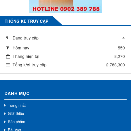
THỐNG KÊ TRUY CẬP
Đang truy cập
4
Hôm nay
559
Tháng hiện tại
8,270
Tổng lượt truy cập
2,786,300
DANH MỤC
Trang nhất
Giới thiệu
Sản phẩm
Bài Viết