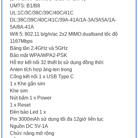
UMTS: B1/B8
UL:1C/3C/38C/39C/40C/41C
DL:38C/39C/40C/41C/39A-41A/1A-3A/3A5A/1A-
5A/8A-41A
Wifi 5: 802.11 b/g/n/ac 2x2 MIMO dualband tốc độ
1167Mbps
Băng tần 2.4GHz và 5GHz
Bảo mật WPA/WPA2-PSK
Hỗ trợ kết nối 32 thiết bị sử dụng đồng thời
Anten tích hợp ăng-ten trong
Cổng kết nối 1 x USB Type C
1 x Khe gắn sim
Khe sim
Nút bấm 1 x Power
1 x Reset
Đèn báo Led 1 x
Pin 3000mAh sử dụng tối đa 12giờ liên tục
Nguồn DC 5V-1A
Chức năng mở rộng