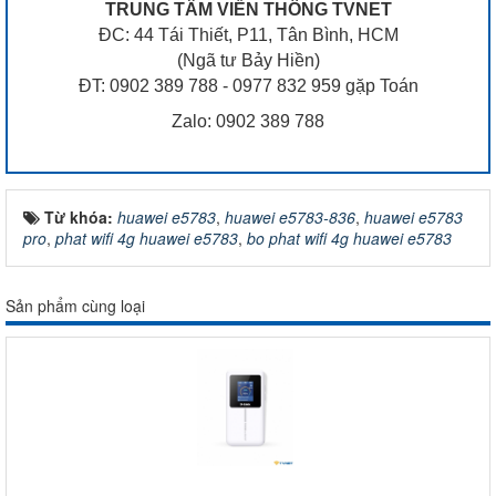
TRUNG TÂM VIỄN THÔNG TVNET
ĐC: 44 Tái Thiết, P11, Tân Bình, HCM
(Ngã tư Bảy Hiền)
ĐT: 0902 389 788 - 0977 832 959 gặp Toán
Zalo: 0902 389 788
Từ khóa:
huawei e5783
,
huawei e5783-836
,
huawei e5783
pro
,
phat wifi 4g huawei e5783
,
bo phat wifi 4g huawei e5783
Sản phẩm cùng loại