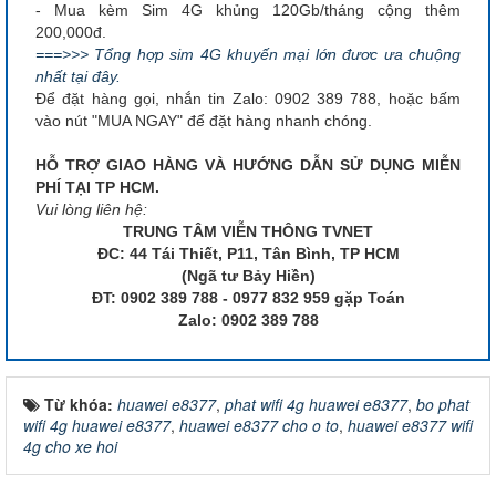
- Mua kèm Sim 4G khủng 120Gb/tháng cộng thêm
200,000đ.
===>>> Tổng hợp sim 4G khuyến mại lớn đươc ưa chuộng
nhất tại đây.
Để đặt hàng gọi, nhắn tin Zalo: 0902 389 788, hoặc bấm
vào nút "MUA NGAY" để đặt hàng nhanh chóng.
HỖ TRỢ GIAO HÀNG VÀ HƯỚNG DẪN SỬ DỤNG MIỄN
PHÍ TẠI TP HCM.
Vui lòng liên hệ:
TRUNG TÂM VIỄN THÔNG TVNET
ĐC: 44 Tái Thiết, P11, Tân Bình, TP HCM
(Ngã tư Bảy Hiền)
ĐT: 0902 389 788 - 0977 832 959 gặp Toán
Zalo: 0902 389 788
Từ khóa:
huawei e8377
,
phat wifi 4g huawei e8377
,
bo phat
wifi 4g huawei e8377
,
huawei e8377 cho o to
,
huawei e8377 wifi
4g cho xe hoi