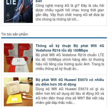
biết
Công nghệ mạng 4G là gì? Đây là câu hỏi
được nhiều người hỏi nhau trong thời gian
gần đây. Vậy thực chất mạng 4G sẽ đưa lại
cho chúng ta những lợi ích...
Tin tức sản phẩm
Thông số kỹ thuật Bộ phát Wifi 4G
Vodafone R216 tốc độ 150Mbps
Bộ phát Wifi 4G Vodafone R216 chuẩn LTE
tốc độ 150Mbps chính hãng đến từ thương
hiệu nổi tiếng của Vương quốc Anh. Trang bị
nhiều thông số kỹ thuật ấn...
Bộ phát Wifi 4G Huawei E5573 có nhiều
ưu điểm hơn 3G di động
Dùng bộ Wifi 4G Huawei E5573 có gì ưu
điểm hơn khi sử dụng dữ liệu di động 3G và
4G trên điện thoại chia sẻ Wifi? Bài viết này
nhằm giải đáp thắc mắc...