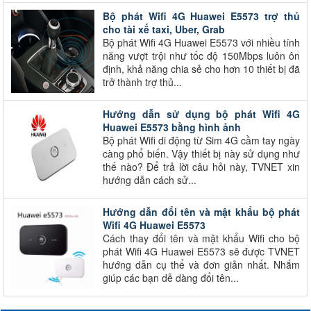
Bộ phát Wifi 4G Huawei E5573 trợ thủ
cho tài xế taxi, Uber, Grab
Bộ phát Wifi 4G Huawei E5573 với nhiều tính
năng vượt trội như tốc độ 150Mbps luôn ôn
định, khả năng chia sẻ cho hơn 10 thiết bị đã
trở thành trợ thủ...
Hướng dẫn sử dụng bộ phát Wifi 4G
Huawei E5573 bằng hình ảnh
Bộ phát Wifi di động từ Sim 4G cầm tay ngày
càng phổ biến. Vậy thiết bị này sử dụng như
thế nào? Để trả lời câu hỏi này, TVNET xin
hướng dẫn cách sử...
Hướng dẫn đổi tên và mật khẩu bộ phát
Wifi 4G Huawei E5573
Cách thay đổi tên và mật khẩu Wifi cho bộ
phát Wifi 4G Huawei E5573 sẽ được TVNET
hướng dẫn cụ thể và đơn giản nhất. Nhắm
giúp các bạn dễ dàng đổi tên...