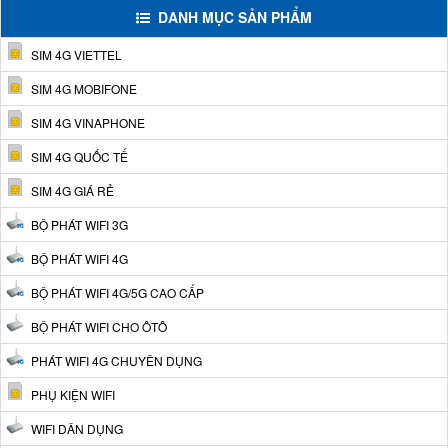
DANH MỤC SẢN PHẨM
SIM 4G VIETTEL
SIM 4G MOBIFONE
SIM 4G VINAPHONE
SIM 4G QUỐC TẾ
SIM 4G GIÁ RẺ
BỘ PHÁT WIFI 3G
BỘ PHÁT WIFI 4G
BỘ PHÁT WIFI 4G/5G CAO CẤP
BỘ PHÁT WIFI CHO ÔTÔ
PHÁT WIFI 4G CHUYÊN DỤNG
PHỤ KIỆN WIFI
WIFI DÂN DỤNG