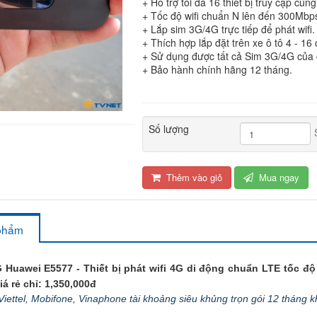
+ Hỗ trợ tối đa 16 thiết bị truy cập cùng
+ Tốc độ wifi chuẩn N lên đến 300Mbp
+ Lắp sim 3G/4G trực tiếp để phát wifi.
+ Thích hợp lắp đặt trên xe ô tô 4 - 16
+ Sử dụng được tất cả Sim 3G/4G của 
+ Bảo hành chính hãng 12 tháng.
Số lượng
Thêm vào giỏ
Mua ngay
 phẩm
G Huawei E5577
- Thiết bị phát wifi 4G di động chuẩn LTE tốc độ
iá rẻ chỉ: 1,350,000đ
ettel, Mobifone, Vinaphone tài khoảng siêu khủng trọn gói 12 tháng k