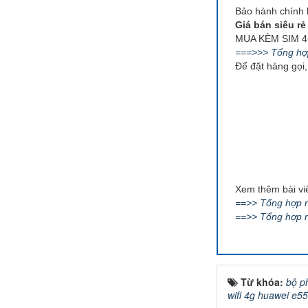
Bảo hành chính 
Giá bán siêu rẻ 
MUA KÈM SIM 
===>>> Tổng hợp
Để đặt hàng gọi
Xem thêm bài viế
==>> Tổng hợp nh
==>> Tổng hợp n
Từ khóa:
bộ p
wifi 4g huawei e5