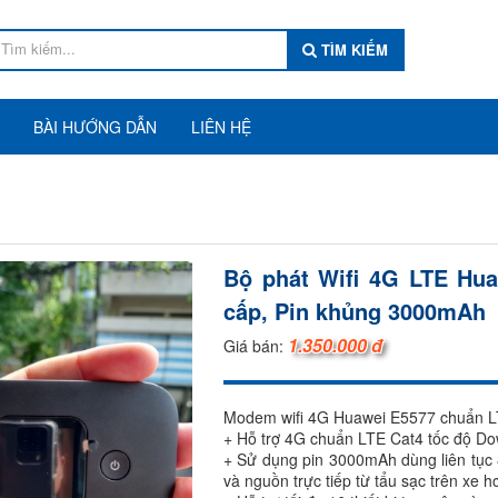
TÌM KIẾM
BÀI HƯỚNG DẪN
LIÊN HỆ
Bộ phát Wifi 4G LTE Hu
cấp, Pin khủng 3000mAh
1.350.000 đ
Giá bán:
Modem wifi 4G Huawei E5577 chuẩn L
+ Hỗ trợ 4G chuẩn LTE Cat4 tốc độ 
+ Sử dụng pin 3000mAh dùng liên tục 
và nguồn trực tiếp từ tẩu sạc trên xe hơ