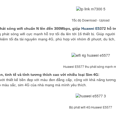
Tốc độ Download - Upload
hát sóng wifi chuẩn N lên đến 300Mbps, giúp
Huawei E5
372 hỗ tr
át sóng wifi cực mạnh hỗ trợ tối đa lên tới 16 thiết bị. Giúp người
kiệm tối đa tài nguyên mạng 4G, phù hợp với nhóm đi phượt, du lịch, d
Huawei E5577 thu phát sóng mạnh 
n, tinh tế và tính tương thích cao với nhiều loại Sim 4G:
i thiết kế bền đẹp với màu đen đẳng cấp, cộng với khả năng tương t
heo màu sắc, sim 4G của nhà mạng mà mình yêu thích.
Bộ phát wifi 4G Huawei E5577