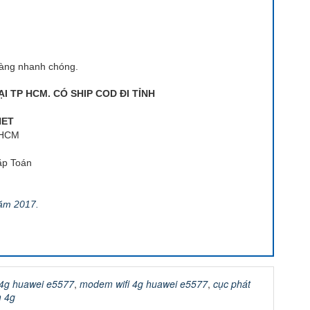
hàng nhanh chóng.
 TP HCM. CÓ SHIP COD ĐI TỈNH
NET
, HCM
ặp Toán
năm 2017.
i 4g huawei e5577
,
modem wifi 4g huawei e5577
,
cục phát
m 4g