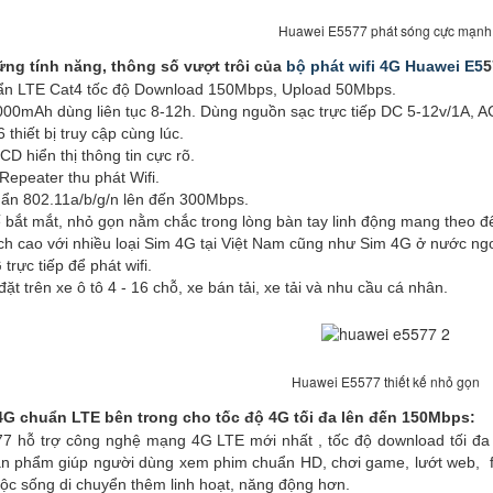
Huawei E5577 phát sóng cực mạnh
ững tính năng, thông số vượt trôi của
bộ phát wifi 4G Huawei E5
5
ẩn LTE Cat4 tốc độ Download 150Mbps, Upload 50Mbps.
00mAh dùng liên tục 8-12h. Dùng nguồn sạc trực tiếp DC 5-12v/1A, AC 
6 thiết bị truy cập cùng lúc.
D hiển thị thông tin cực rõ.
epeater thu phát Wifi.
uẩn 802.11a/b/g/n lên đến 300Mbps.
tế bắt mắt, nhỏ gọn nằm chắc trong lòng bàn tay linh động mang theo đ
ch cao với nhiều loại Sim 4G tại Việt Nam cũng như Sim 4G ở nước ng
rực tiếp để phát wifi.
ặt trên xe ô tô 4 - 16 chỗ, xe bán tải, xe tải và nhu cầu cá nhân.
Huawei E5577 thiết kế nhỏ gọn
G chuẩn LTE bên trong cho tốc độ 4G tối đa lên đến 150Mbps:
ỗ trợ công nghệ mạng 4G LTE mới nhất , tốc độ download tối đa 1
 phẩm giúp người dùng xem phim chuẩn HD, chơi game, lướt web, fac
ộc sống di chuyển thêm linh hoạt, năng động hơn.