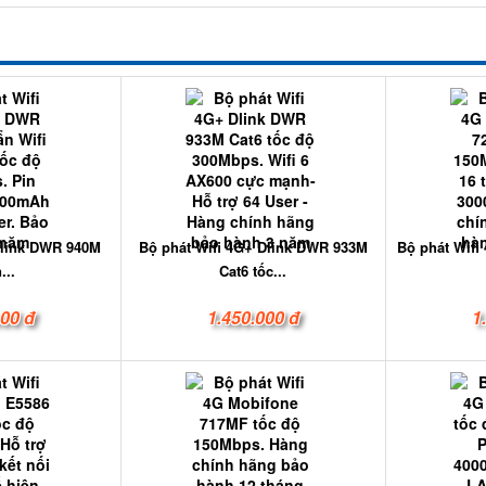
-link DWR 940M
Bộ phát Wifi 4G+ Dlink DWR 933M
Bộ phát Wifi
...
Cat6 tốc...
000 đ
1.450.000 đ
1