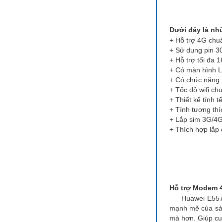
Dưới đây là nh
+ Hỗ trợ 4G chu
+ Sử dụng pin 30
+ Hỗ trợ tối đa 1
+ Có màn hình LC
+ Có chức năng R
+ Tốc độ wifi ch
+ Thiết kế tính 
+ Tính tương thí
+ Lắp sim 3G/4G t
+ Thích hợp lắp đ
Hỗ trợ Modem 4
Huawei E5577 h
mạnh mẽ của sản
mà hơn. Giúp cu