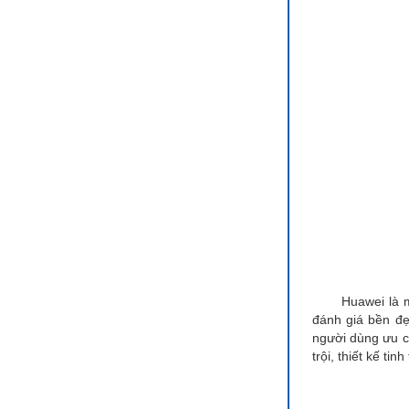
Huawei là một t
đánh giá bền đẹ
người dùng ưu c
trội, thiết kế ti