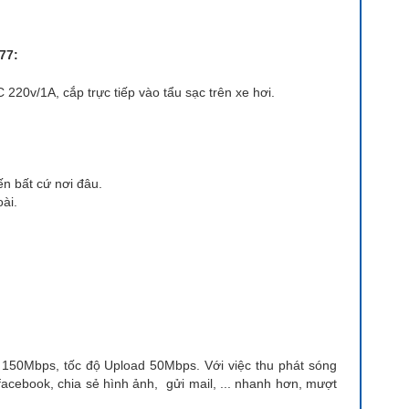
77:
220v/1A, cắp trực tiếp vào tẩu sạc trên xe hơi.
ến bất cứ nơi đâu.
oài.
50Mbps, tốc độ Upload 50Mbps. Với việc thu phát sóng
ebook, chia sẻ hình ảnh, gửi mail, ... nhanh hơn, mượt