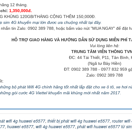
hãng 12 tháng.
chỉ:
1,350,000đ.
4G KHỦNG 120GB/THÁNG CỘNG THÊM 150,000Đ.
 sim 4G khuyến mại lớn đươc ưa chuộng nhất tại đây.
, nhắn tin Zalo: 0902 389 788, hoặc bấm vào nút "MUA NGAY" để đặt 
HỖ TRỢ GIAO HÀNG VÀ HƯỚNG DẪN SỬ DỤNG MIỄN PHÍ TẠI
Vui lòng liên hệ:
TRUNG TÂM VIỄN THÔNG TV
ĐC: 44 Tái Thiết, P11, Tân Bình
(Ngã tư Bảy Hiền)
ĐT: 0902 389 788 - 0977 832 959 g
Zalo: 0902 389 788
t:
ững bộ phát Wifi 4G chính hãng tốt nhất lắp đặt cho xe ô tô, xe hơi 
hững gói cước 4G Viettel khuyến mãi khủng mới nhất năm 2017.
hát wifi 4g huawei e5577
,
thiết bị phát wifi 4g huawei e5577
,
router wif
577
,
huawei e5577
,
wifi 4g huawei e5577
,
phát wifi huawei e5577 từ si