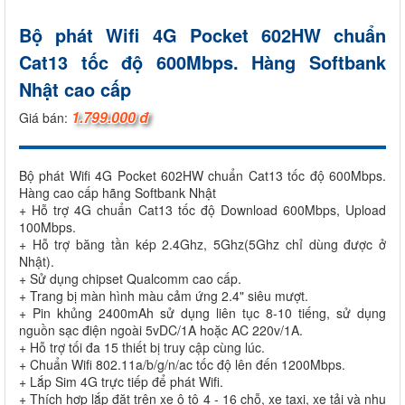
Bộ phát Wifi 4G Pocket 602HW chuẩn
Cat13 tốc độ 600Mbps. Hàng Softbank
Nhật cao cấp
1.799.000 đ
Giá bán:
Bộ phát Wifi 4G Pocket 602HW chuẩn Cat13 tốc độ 600Mbps.
Hàng cao cấp hãng Softbank Nhật
+ Hỗ trợ 4G chuẩn Cat13 tốc độ Download 600Mbps, Upload
100Mbps.
+ Hỗ trợ băng tần kép 2.4Ghz, 5Ghz(5Ghz chỉ dùng được ở
Nhật).
+ Sử dụng chipset Qualcomm cao cấp.
+ Trang bị màn hình màu cảm ứng 2.4" siêu mượt.
+ Pin khủng 2400mAh sử dụng liên tục 8-10 tiếng, sử dụng
nguồn sạc điện ngoài 5vDC/1A hoặc AC 220v/1A.
+ Hỗ trợ tối đa 15 thiết bị truy cập cùng lúc.
+ Chuẩn Wifi 802.11a/b/g/n/ac tốc độ lên đến 1200Mbps.
+ Lắp Sim 4G trực tiếp để phát Wifi.
+ Thích hợp lắp đặt trên xe ô tô 4 - 16 chỗ, xe taxi, xe tải và nhu