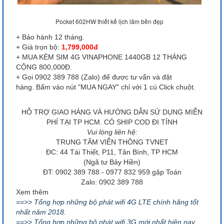
Pocket 602HW thiết kế lịch lãm bền đẹp
+ Bảo hành 12 tháng.
+ Giá trọn bộ:
1,799,000đ
+ MUA KÈM SIM 4G VINAPHONE 1440GB 12 THÁNG
CỘNG 800,000Đ.
+
Gọi 0902 389 788 (Zalo) để được tư vấn và đặt
hàng.
Bấm vào nút "MUA NGAY" chỉ với 1 cú Click chuột.
HỖ TRỢ GIAO HÀNG VÀ HƯỚNG DẪN SỬ DỤNG MIỄN
PHÍ TẠI TP HCM. CÓ SHIP COD ĐI TỈNH
Vui lòng liên hệ:
TRUNG TÂM VIỄN THÔNG TVNET
ĐC: 44 Tái Thiết, P11, Tân Bình, TP HCM
(Ngã tư Bảy Hiền)
ĐT: 0902 389 788 - 0977 832 959 gặp Toán
Zalo: 0902 389 788
Xem thêm
==>> Tổng hợp những bộ phát wifi 4G LTE chính hãng tốt
nhất năm 2018.
==>> Tổng hợp những bộ phát wifi 3G mới nhất hiện nay.