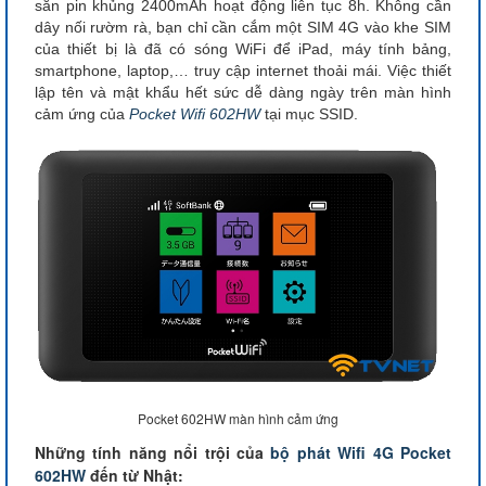
sẵn pin khủng 2400mAh hoạt động liên tục 8h. Không cần
dây nối rườm rà, bạn chỉ cần cắm một SIM 4G vào khe SIM
của thiết bị là đã có sóng WiFi để iPad, máy tính bảng,
smartphone, laptop,… truy cập internet thoải mái. Việc thiết
lập tên và mật khẩu hết sức dễ dàng ngày trên màn hình
cảm ứng của
Pocket Wifi 602HW
tại mục SSID.
Pocket 602HW màn hình cảm ứng
Những tính năng nổi trội của
bộ phát Wifi 4G Pocket
602HW
đến từ Nhật: