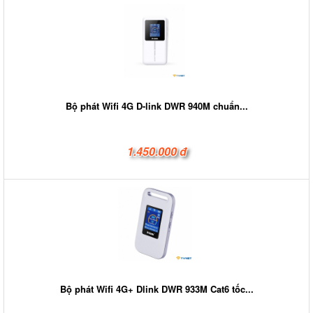
Bộ phát Wifi 4G D-link DWR 940M chuẩn...
1.450.000 đ
Bộ phát Wifi 4G+ Dlink DWR 933M Cat6 tốc...