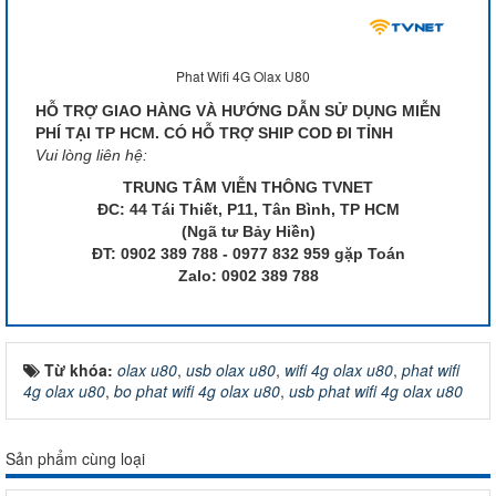
Phat Wifi 4G Olax U80
HỖ TRỢ GIAO HÀNG VÀ HƯỚNG DẪN SỬ DỤNG MIỄN
PHÍ TẠI TP HCM. CÓ HỖ TRỢ SHIP COD ĐI TỈNH
Vui lòng liên hệ:
TRUNG TÂM VIỄN THÔNG TVNET
ĐC: 44 Tái Thiết, P11, Tân Bình, TP HCM
(Ngã tư Bảy Hiền)
ĐT: 0902 389 788 - 0977 832 959 gặp Toán
Zalo: 0902 389 788
Từ khóa:
olax u80
,
usb olax u80
,
wifi 4g olax u80
,
phat wifi
4g olax u80
,
bo phat wifi 4g olax u80
,
usb phat wifi 4g olax u80
Sản phẩm cùng loại