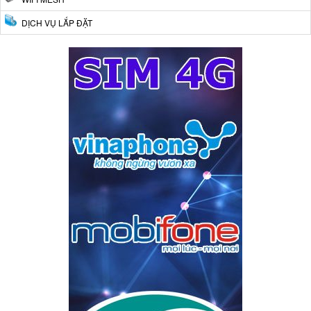
DỊCH VỤ LẮP ĐẶT