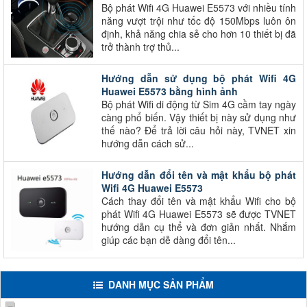
Bộ phát Wifi 4G Huawei E5573 với nhiều tính
năng vượt trội như tốc độ 150Mbps luôn ôn
định, khả năng chia sẻ cho hơn 10 thiết bị đã
trở thành trợ thủ...
Hướng dẫn sử dụng bộ phát Wifi 4G
Huawei E5573 bằng hình ảnh
Bộ phát Wifi di động từ Sim 4G cầm tay ngày
càng phổ biến. Vậy thiết bị này sử dụng như
thế nào? Để trả lời câu hỏi này, TVNET xin
hướng dẫn cách sử...
Hướng dẫn đổi tên và mật khẩu bộ phát
Wifi 4G Huawei E5573
Cách thay đổi tên và mật khẩu Wifi cho bộ
phát Wifi 4G Huawei E5573 sẽ được TVNET
hướng dẫn cụ thể và đơn giản nhất. Nhắm
giúp các bạn dễ dàng đổi tên...
DANH MỤC SẢN PHẨM