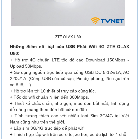
ZTE OLAX U80
Những điểm nổi bật của USB Phát Wifi 4G ZTE OLAX
U80:
+ Hỗ trợ 4G chuẩn LTE tốc độ cao Download 150Mbps -
Upload 50Mbps.
+ Sử dụng nguồn trực tiếp qua cổng USB DC 5-12v/1A, AC
220v/1A. (Cổng USB của củ sạc, Pin dự phòng, tẩu sạc trên
xe ô tô, ...)
+ Hỗ trợ lên tới 10 thiết bị truy cập cùng lúc.
+ Tốc độ wifi chuẩn N lên đến 300Mbps.
+ Thiết kế chắc chắn, nhỏ gọn, màu đen bắt mắt, linh động
dễ dàng mang theo đến bất cứ nơi đâu.
+ Tính tương thích cao với nhiều loại Sim 3G/4G tại Việt
Nam cũng như trên thế giới.
+ Lắp sim 3G/4G trực tiếp để phát wifi.
+ Thích hợp lắp wifi trên xe ô tô, xe hơi, xe du lịch từ 4 chỗ -