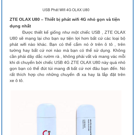
USB Phát Wifi 4G OLAX U80
ZTE OLAX U80 – Thiết bị phát wifi 4G nhỏ gọn và tiện
dụng nhất
Được thiết kế giống như một chiếc USB , ZTE OLAX
U80 sẽ mạng lại cho bạn sự tiện lợi hơn bất cứ các loại bộ
phát wifi nào khác. Bạn có thể cắm nó ở trên ô tô , trên
tường hay bất cứ nơi nào mà bạn có thể sử dụng. Không
cần phải dây dắc rườm rà , không phải vất vả mang vác mỗi
khi di chuyển bởi chiếc USB 4G ZTE OLAX U80 này quá nhỏ
gọn bạn có thể đút túi mang đi bất cứ nơi đâu bạn đến. Nó
rất thích hợp cho những chuyến đi xa hay là lắp đặt trên
xe ô tô.