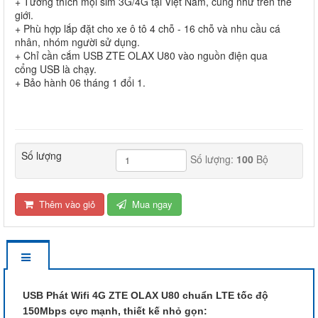
+ Tương thích mọi sim 3G/4G tại Việt Nam, cũng như trên thế
giới.
+ Phù hợp lắp đặt cho xe ô tô 4 chỗ - 16 chỗ và nhu cầu cá
nhân, nhóm người sử dụng.
+ Chỉ cần cắm USB ZTE OLAX U80 vào nguồn điện qua
cổng USB là chạy.
+ Bảo hành 06 tháng 1 đổi 1.
Số lượng
Số lượng:
100
Bộ
Thêm vào giỏ
Mua ngay
USB Phát Wifi 4G ZTE OLAX U80 chuẩn LTE tốc độ
150Mbps cực mạnh, thiết kế nhỏ gọn: