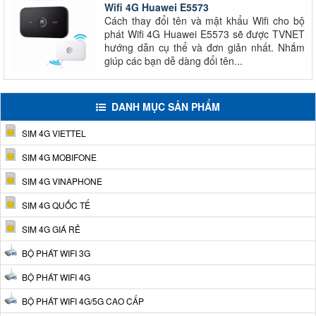
Wifi 4G Huawei E5573
Cách thay đổi tên và mật khẩu Wifi cho bộ
phát Wifi 4G Huawei E5573 sẽ được TVNET
hướng dẫn cụ thể và đơn giản nhất. Nhắm
giúp các bạn dễ dàng đổi tên...
DANH MỤC SẢN PHẨM
SIM 4G VIETTEL
SIM 4G MOBIFONE
SIM 4G VINAPHONE
SIM 4G QUỐC TẾ
SIM 4G GIÁ RẺ
BỘ PHÁT WIFI 3G
BỘ PHÁT WIFI 4G
BỘ PHÁT WIFI 4G/5G CAO CẤP