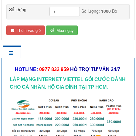
Số lượng
Số lượng:
1000
Bộ
Thêm vào giỏ
Mua ngay
HOTLINE:
0977 832 959
HỖ TRỢ TƯ VẤN 24/7
LẮP MẠNG INTERNET VIETTEL GÓI CƯỚC DÀNH
CHO CÁ NHÂN, HỘ GIA ĐÌNH TẠI TP HCM.