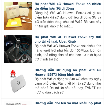
Bộ phát Wifi 4G Huawei E5573 có nhiều
ưu điểm hơn 3G di động
Dùng bộ Wifi 4G Huawei E5573 có gì ưu
điểm hơn khi sử dụng dữ liệu di động 3G và
4G trên điện thoại chia sẻ Wifi? Bài viết này
nhằm giải đáp thắc mắc...
Bộ phát Wifi 4G Huawei E5573 trợ thủ
cho tài xế taxi, Uber, Grab
Bộ phát Wifi 4G Huawei E5573 với nhiều tính
năng vượt trội như tốc độ 150Mbps luôn ôn
định, khả năng chia sẻ cho hơn 10 thiết bị đã
trở thành trợ thủ...
Hướng dẫn sử dụng bộ phát Wifi 4G
Huawei E5573 bằng hình ảnh
Bộ phát Wifi di động từ Sim 4G cầm tay ngày
càng phổ biến. Vậy thiết bị này sử dụng như
thế nào? Để trả lời câu hỏi này, TVNET xin
hướng dẫn cách sử...
Hướng dẫn đổi tên và mật khẩu bộ phát