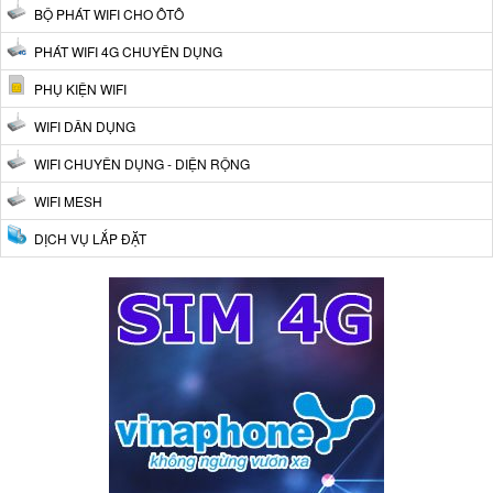
BỘ PHÁT WIFI CHO ÔTÔ
PHÁT WIFI 4G CHUYÊN DỤNG
PHỤ KIỆN WIFI
WIFI DÂN DỤNG
WIFI CHUYÊN DỤNG - DIỆN RỘNG
WIFI MESH
DỊCH VỤ LẮP ĐẶT