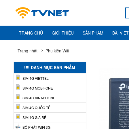
TRANG CHỦ
GIỚI THIỆU
SẢN PHẨM
BÀI VIẾT
Trang nhất
Phụ kiện Wifi
DANH MỤC SẢN PHẨM
SIM 4G VIETTEL
SIM 4G MOBIFONE
SIM 4G VINAPHONE
SIM 4G QUỐC TẾ
SIM 4G GIÁ RẺ
BỘ PHÁT WIFI 3G