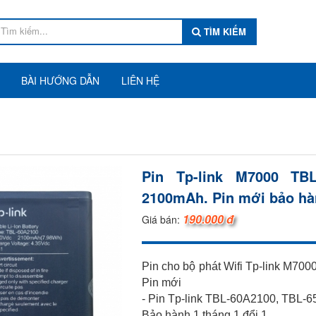
TÌM KIẾM
BÀI HƯỚNG DẪN
LIÊN HỆ
Pin Tp-link M7000 TB
2100mAh. Pin mới bảo hàn
190.000 đ
Giá bán:
Pin cho bộ phát Wifi Tp-link M7
Pin mới
- Pin Tp-link TBL-60A2100, TBL-6
Bảo hành 1 tháng 1 đổi 1