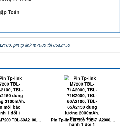
 gặp Toán
0a2100
,
pin tp link m7000 tbl 65a2150
 M7200 TBL-60A2100,...
Pin Tp-link M7200 TBL-71A2000,...