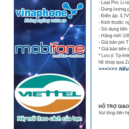
- Loại Pin: Li-i
- Dung lượng 
- Điện áp: 3,7V
Kích thước: n
-
- Sử dụng liên 
- Hàng mới 100
- Giá bán pin
* Giá bán trên
* Lưu ý: Tp-li
hệ shop qua Z
===>>> Nếu 
HỖ TRỢ GIAO
Vui lòng liên h