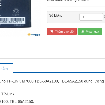
Số lượng
Thêm vào giỏ
Mua ngay
 phẩm
Cho TP-LINK M7000 TBL-60A2100, TBL-65A2150 dung lượng 21
: TP-Link
2100, TBL-65A2150.