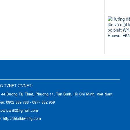
(
)
NG TVNET
TVNET
:
44 Đường Tái Thiết, Phường 11, Tân Bình, Hồ Chí Minh, Việt Nam
oại:
0902 389 788 - 0977 832 959
toanvan82@gmail.com
e:
http://thietbiwifi4g.com