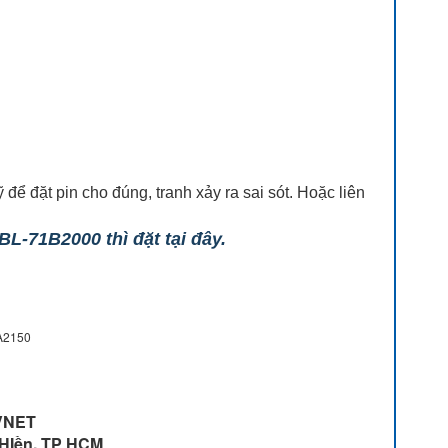
ể đặt pin cho đúng, tranh xảy ra sai sót. Hoặc liên
L-71B2000 thì đặt tại đây.
5A2150
VNET
 HIền, TP HCM