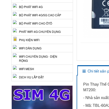
BỘ PHÁT WIFI 4G
BỘ PHÁT WIFI 4G/5G CAO CẤP
BỘ PHÁT WIFI CHO ÔTÔ
PHÁT WIFI 4G CHUYÊN DỤNG
PHỤ KIỆN WIFI
WIFI DÂN DỤNG
WIFI CHUYÊN DỤNG - DIỆN
RỘNG
WIFI MESH
Chi tiết sản
DỊCH VỤ LẮP ĐẶT
Pin Thay Thế 
M7200:
- Nhà sản xuất
- Mã: TBL-60A