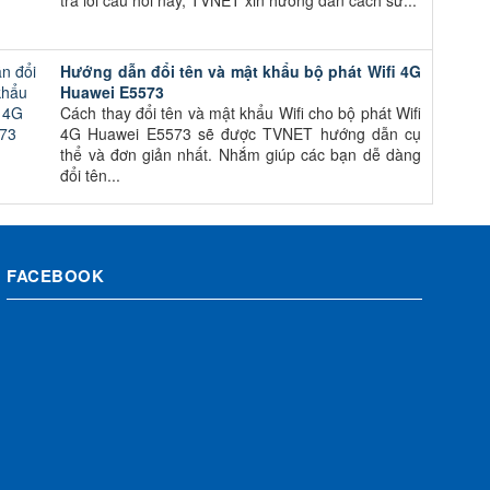
trả lời câu hỏi này, TVNET xin hướng dẫn cách sử...
Hướng dẫn đổi tên và mật khẩu bộ phát Wifi 4G
Huawei E5573
Cách thay đổi tên và mật khẩu Wifi cho bộ phát Wifi
4G Huawei E5573 sẽ được TVNET hướng dẫn cụ
thể và đơn giản nhất. Nhắm giúp các bạn dễ dàng
đổi tên...
FACEBOOK