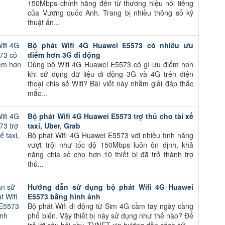
150Mbps chính hãng đến từ thương hiệu nổi tiếng
của Vương quốc Anh. Trang bị nhiều thông số kỹ
thuật ấn...
Bộ phát Wifi 4G Huawei E5573 có nhiều ưu
điểm hơn 3G di động
Dùng bộ Wifi 4G Huawei E5573 có gì ưu điểm hơn
khi sử dụng dữ liệu di động 3G và 4G trên điện
thoại chia sẻ Wifi? Bài viết này nhằm giải đáp thắc
mắc...
Bộ phát Wifi 4G Huawei E5573 trợ thủ cho tài xế
taxi, Uber, Grab
Bộ phát Wifi 4G Huawei E5573 với nhiều tính năng
vượt trội như tốc độ 150Mbps luôn ôn định, khả
năng chia sẻ cho hơn 10 thiết bị đã trở thành trợ
thủ...
Hướng dẫn sử dụng bộ phát Wifi 4G Huawei
E5573 bằng hình ảnh
Bộ phát Wifi di động từ Sim 4G cầm tay ngày càng
phổ biến. Vậy thiết bị này sử dụng như thế nào? Để