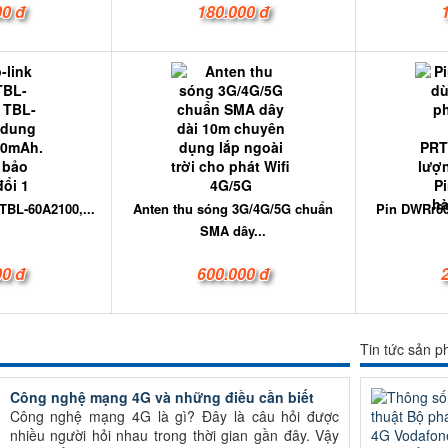
00 đ
180.000 đ
TBL-60A2100,...
Anten thu sóng 3G/4G/5G chuẩn
Pin DWRr60
SMA dây...
00 đ
600.000 đ
Tin tức sản 
Công nghệ mạng 4G và những điều cần biết
Công nghệ mạng 4G là gì? Đây là câu hỏi được
nhiều người hỏi nhau trong thời gian gần đây. Vậy