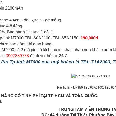
on
pin 2100mAh
gang 4,4cm - dài 6,3cm - gờ mỏng
tục 4-8 tiếng
%. Bảo hành 1 tháng 1 đổi 1.
 Tp-link M7000 TBL-60A2100, TBL-65A2150:
190,000đ.
 chưa bao gồm phí giao hàng.
nk M7000 có 2 mã pin có kích thước khác nhau nên khách xem kỹ đ
alo
0902389788
để được hỗ trợ 24/7.
Pin Tp-link M7000 của quý khách là TBL-71A2000, TB
Pin Tp-link M7350 TBL-60A2100, TBL-6
 HÀNG CÓ TÍNH PHÍ TẠI TP HCM VÀ TOÀN QUỐC.
ệ:
TRUNG TÂM VIỄN THÔNG T
ĐC: 44 đường Tái Thiết, Phường Bảy