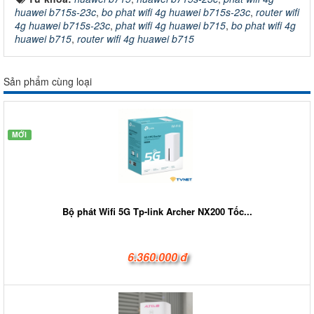
huawei b715s-23c
,
bo phat wifi 4g huawei b715s-23c
,
router wifi
4g huawei b715s-23c
,
phat wifi 4g huawei b715
,
bo phat wifi 4g
huawei b715
,
router wifi 4g huawei b715
Sản phẩm cùng loại
MỚI
Bộ phát Wifi 5G Tp-link Archer NX200 Tốc...
6.360.000 đ