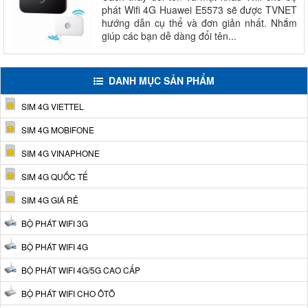
phát Wifi 4G Huawei E5573 sẽ được TVNET
hướng dẫn cụ thể và đơn giản nhất. Nhắm
giúp các bạn dễ dàng đổi tên...
DANH MỤC SẢN PHẨM
SIM 4G VIETTEL
SIM 4G MOBIFONE
SIM 4G VINAPHONE
SIM 4G QUỐC TẾ
SIM 4G GIÁ RẺ
BỘ PHÁT WIFI 3G
BỘ PHÁT WIFI 4G
BỘ PHÁT WIFI 4G/5G CAO CẤP
BỘ PHÁT WIFI CHO ÔTÔ