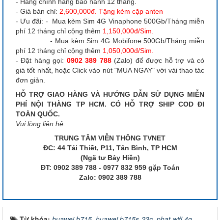
- Hàng chính hãng bảo hành 12 tháng.
- Giá bán chỉ:
2,600,000đ. Tặng kèm cặp anten
- Ưu đãi: - Mua kèm Sim 4G Vinaphone 500Gb/Tháng miễn
phí 12 tháng chỉ cộng thêm
1,150,000đ/Sim.
- Mua kèm Sim 4G Mobifone 500Gb/Tháng miễn
phí 12 tháng chỉ cộng thêm
1,050,000đ/Sim.
​​​​​​- Đặt hàng gọi:
0902 389 788
(Zalo) để được hỗ trợ và có
giá tốt nhất, hoặc Click vào nút "MUA NGAY" với vài thao tác
đơn giản.
HỖ TRỢ GIAO HÀNG VÀ HƯỚNG DẪN SỬ DỤNG MIỄN
PHÍ NỘI THÀNG TP HCM. CÓ HỖ TRỢ SHIP COD ĐI
TOÀN QUỐC.
Vui lòng liên hệ:
TRUNG TÂM VIỄN THÔNG TVNET
ĐC: 44 Tái Thiết, P11, Tân Bình, TP HCM
(Ngã tư Bảy Hiền)
ĐT: 0902 389 788 - 0977 832 959 gặp Toán
Zalo: 0902 389 788
Từ khóa:
huawei b715
,
huawei b715s-23c
,
phat wifi 4g