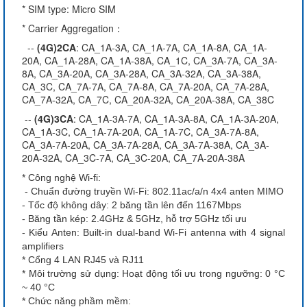
* SIM type: Micro SIM
* Carrier Aggregation：
--
(4G)2CA
: CA_1A-3A, CA_1A-7A, CA_1A-8A, CA_1A-
20A, CA_1A-28A, CA_1A-38A, CA_1C, CA_3A-7A, CA_3A-
8A, CA_3A-20A, CA_3A-28A, CA_3A-32A, CA_3A-38A,
CA_3C, CA_7A-7A, CA_7A-8A, CA_7A-20A, CA_7A-28A,
CA_7A-32A, CA_7C, CA_20A-32A, CA_20A-38A, CA_38C
--
(4G)3CA
: CA_1A-3A-7A, CA_1A-3A-8A, CA_1A-3A-20A,
CA_1A-3C, CA_1A-7A-20A, CA_1A-7C, CA_3A-7A-8A,
CA_3A-7A-20A, CA_3A-7A-28A, CA_3A-7A-38A, CA_3A-
20A-32A, CA_3C-7A, CA_3C-20A, CA_7A-20A-38A
* Công nghệ Wi-fi:
- Chuẩn đường truyền Wi-Fi: 802.11ac/a/n 4x4 anten MIMO
- Tốc độ không dây: 2 băng tần lên đến 1167Mbps
- Băng tần kép: 2.4GHz & 5GHz, hỗ trợ 5GHz tối ưu
- Kiểu Anten: Built-in dual-band Wi-Fi antenna with 4 signal
amplifiers
* Cổng 4 LAN RJ45 và RJ11
* Môi trường sử dụng: Hoạt động tối ưu trong ngưỡng: 0 °C
~ 40 °C
* Chức năng phầm mềm: