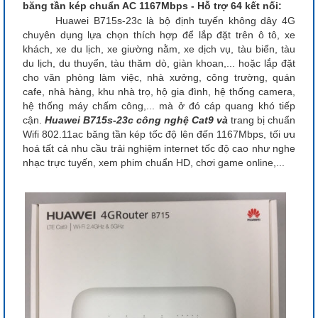
băng tần kép chuẩn AC 1167Mbps - Hỗ trợ 64 kết nối:
Huawei B715s-23c là bộ định tuyến không dây 4G
chuyên dụng lựa chọn thích hợp để lắp đặt trên ô tô, xe
khách, xe du lịch, xe giường nằm, xe dịch vụ, tàu biển, tàu
du lịch, du thuyển, tàu thăm dò, giàn khoan,... hoặc lắp đặt
cho văn phòng làm việc, nhà xưởng, công trường, quán
cafe, nhà hàng, khu nhà trọ, hộ gia đình, hệ thống camera,
hệ thống máy chấm công,... mà ở đó cáp quang khó tiếp
cận.
Huawei B715s-23c công nghệ Cat9 và
trang bị chuẩn
Wifi 802.11ac băng tần kép tốc độ lên đến 1167Mbps, tối ưu
hoá tất cả nhu cầu trải nghiệm internet tốc độ cao như nghe
nhạc trực tuyến, xem phim chuẩn HD, chơi game online,...