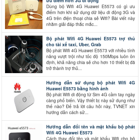
ưu điểm hơn 3G di động
Dùng bộ Wifi 4G Huawei E5573 có gì ưu
điểm hơn khi sử dụng dữ liệu di động 3G và
4G trên điện thoại chia sẻ Wifi? Bài viết này
nhằm giải đáp thắc mắc...
Bộ phát Wifi 4G Huawei E5573 trợ thủ
cho tài xế taxi, Uber, Grab
Bộ phát Wifi 4G Huawei E5573 với nhiều tính
năng vượt trội như tốc độ 150Mbps luôn ôn
định, khả năng chia sẻ cho hơn 10 thiết bị đã
trở thành trợ thủ...
Hướng dẫn sử dụng bộ phát Wifi 4G
Huawei E5573 bằng hình ảnh
Bộ phát Wifi di động từ Sim 4G cầm tay ngày
càng phổ biến. Vậy thiết bị này sử dụng như
thế nào? Để trả lời câu hỏi này, TVNET xin
hướng dẫn cách sử...
Hướng dẫn đổi tên và mật khẩu bộ phát
Wifi 4G Huawei E5573
Cách thay đổi tên và mật khẩu Wifi cho bộ