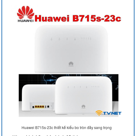
Huawei B715s-23c thiết kế kiểu bo tròn đầy sang trọng