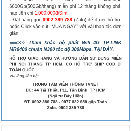
6000Gb(500Gb/tháng) miễn phí 12 tháng không phải
nạp tiền chỉ
1,000,000đ/Sim.
- Đặt hàng gọi:
0902 389 788
(Zalo) để được hỗ trợ,
hoặc Click vào nút "MUA NGAY" với vài thao tác đơn
giản.
===>>> Tham khảo bộ phát Wifi 4G TP-LINK
MR6400 chuẩn N300 tốc độ 300Mbps. TẠI ĐÂY.
HỖ TRỢ GIAO HÀNG VÀ HƯỚNG DẪN SỬ DỤNG MIỄN
PHÍ NỘI THÀNG TP HCM. CÓ HỖ TRỢ SHIP COD ĐI
TOÀN QUỐC.
Vui lòng liên hệ:
TRUNG TÂM VIỄN THÔNG TVNET
ĐC: 44 Tái Thiết, P11, Tân Bình, TP HCM
(Ngã tư Bảy Hiền)
ĐT: 0902 389 788 - 0977 832 959 gặp Toán
Zalo: 0902 389 788