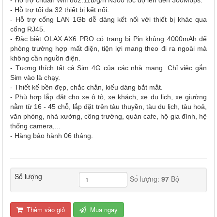
- Hỗ trợ tối đa 32 thiết bị kết nối.
- Hỗ trợ cổng LAN 1Gb dễ dàng kết nối với thiết bị khác qua
cổng RJ45.
- Đặc biệt OLAX AX6 PRO có trang bị Pin khủng 4000mAh để
phòng trường hợp mất điện, tiện lợi mang theo đi ra ngoài mà
không cần nguồn điện.
- Tương thích tất cả Sim 4G của các nhà mạng. Chỉ việc gắn
Sim vào là chạy.
- Thiết kế bền đẹp, chắc chắn, kiểu dáng bắt mắt.
- Phù hợp lắp đặt cho xe ô tô, xe khách, xe du lịch, xe giường
nằm từ 16 - 45 chỗ, lắp đặt trên tàu thuyền, tàu du lịch, tàu hoả,
văn phòng, nhà xưởng, công trường, quán cafe, hộ gia đình, hệ
thống camera,...
- Hàng bảo hành 06 tháng.
Số lượng
Số lượng:
97
Bộ
Thêm vào giỏ
Mua ngay