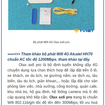
Bộ phát Wifi 4G Olax ax6 pro
===>>> Tham khảo bộ phát Wifi 4G Alcatel HH70
chuẩn AC tốc độ 1200Mbps. tham khảo tại đây
Olax ax6 pro là bộ định tuyến không dây 4G
chuyên dụng lựa chọn thích hợp để lắp đặt trên ô tô,
xe khách, xe du lịch, xe giường nằm, xe dịch vụ, tàu
biển, tàu du lịch, giàn khoan,... hoặc lắp đặt cho văn
phòng làm việc, nhà xưởng, công trường, quán cafe,
khu nhà trọ, hộ gia đình, hệ thống camera mà ở đó
cáp quang khó tiếp cận.
Olax ax6 pro
trang bị chuẩn
Wifi 802.11b/g/n tốc độ lên đến 300Mbps, tối ưu hoá