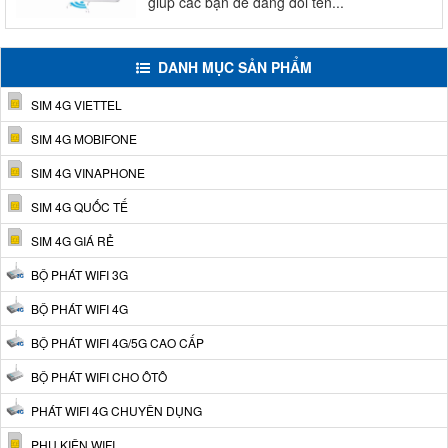
giúp các bạn dễ dàng đổi tên...
DANH MỤC SẢN PHẨM
SIM 4G VIETTEL
SIM 4G MOBIFONE
SIM 4G VINAPHONE
SIM 4G QUỐC TẾ
SIM 4G GIÁ RẺ
BỘ PHÁT WIFI 3G
BỘ PHÁT WIFI 4G
BỘ PHÁT WIFI 4G/5G CAO CẤP
BỘ PHÁT WIFI CHO ÔTÔ
PHÁT WIFI 4G CHUYÊN DỤNG
PHỤ KIỆN WIFI