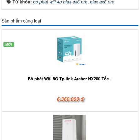
Từ khóa:
bo phat wifi 4g olax ax6 pro
,
olax ax6 pro
Sản phẩm cùng loại
MỚI
Bộ phát Wifi 5G Tp-link Archer NX200 Tốc...
6.360.000 đ