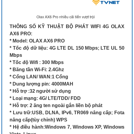
Olax AX6 Pro nhiều cải tiến vượt trội
THÔNG SỐ KỸ THUẬT BỘ PHÁT WIFI 4G OLAX
AX6 PRO:
* Model: OLAX AX6 PRO
* Tốc độ dữ liệu: 4G LTE DL 150 Mbps; LTE UL 50
Mbps
* Tốc độ Wifi : 300 Mbps
* Băng tần Wi-Fi: 2.4Ghz
* Cổng LAN/ WAN:1 Cổng
* Dung lượng pin: 4000MAH
* Hỗ trợ :32 người sử dụng
* Loại mạng: 4G/ LTE/TDD/ FDD
* Hỗ trợ: 2 ăng ten ngoài gắn liền bộ phát
* Lưu trữ:USB, DLNA, IPv6, TR069 nâng cấp; Fota
nâng cấp(tùy chỉnh) WPS
* Hệ điều hành:Windows 7, Windows XP, Windows