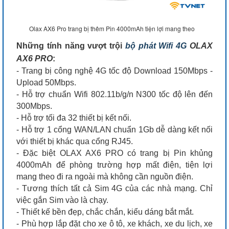
Olax AX6 Pro trang bị thêm Pin 4000mAh tiện lợi mang theo
Những tính năng vượt trội
bộ phát Wifi 4G
OLAX
AX6 PRO
:
- Trang bị công nghệ 4G tốc độ Download 150Mbps -
Upload 50Mbps.
- Hỗ trợ chuẩn Wifi 802.11b/g/n N300 tốc độ lên đến
300Mbps.
- Hỗ trợ tối đa 32 thiết bị kết nối.
- Hỗ trợ 1 cổng WAN/LAN chuẩn 1Gb dễ dàng kết nối
với thiết bị khác qua cổng RJ45.
- Đặc biệt OLAX AX6 PRO có trang bị Pin khủng
4000mAh để phòng trường hợp mất điện, tiện lợi
mang theo đi ra ngoài mà không cần nguồn điện.
- Tương thích tất cả Sim 4G của các nhà mạng. Chỉ
việc gắn Sim vào là chạy.
- Thiết kế bền đẹp, chắc chắn, kiểu dáng bắt mắt.
- Phù hợp lắp đặt cho xe ô tô, xe khách, xe du lịch, xe