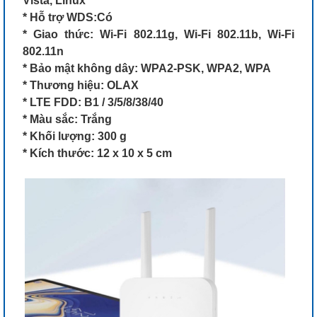
Vista, Linux
* Hỗ trợ WDS:Có
* Giao thức: Wi-Fi 802.11g, Wi-Fi 802.11b, Wi-Fi
802.11n
* Bảo mật không dây: WPA2-PSK, WPA2, WPA
* Thương hiệu: OLAX
* LTE FDD: B1 / 3/5/8/38/40
* Màu sắc: Trắng
* Khối lượng: 300 g
* Kích thước: 12 x 10 x 5 cm