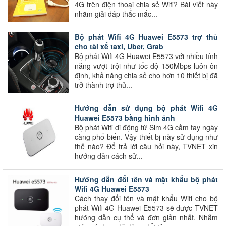
4G trên điện thoại chia sẻ Wifi? Bài viết này
nhằm giải đáp thắc mắc...
Bộ phát Wifi 4G Huawei E5573 trợ thủ
cho tài xế taxi, Uber, Grab
Bộ phát Wifi 4G Huawei E5573 với nhiều tính
năng vượt trội như tốc độ 150Mbps luôn ôn
định, khả năng chia sẻ cho hơn 10 thiết bị đã
trở thành trợ thủ...
Hướng dẫn sử dụng bộ phát Wifi 4G
Huawei E5573 bằng hình ảnh
Bộ phát Wifi di động từ Sim 4G cầm tay ngày
càng phổ biến. Vậy thiết bị này sử dụng như
thế nào? Để trả lời câu hỏi này, TVNET xin
hướng dẫn cách sử...
Hướng dẫn đổi tên và mật khẩu bộ phát
Wifi 4G Huawei E5573
Cách thay đổi tên và mật khẩu Wifi cho bộ
phát Wifi 4G Huawei E5573 sẽ được TVNET
hướng dẫn cụ thể và đơn giản nhất. Nhắm