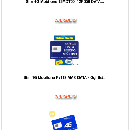
Sim 4G Mobifone 12MDT50, 12FD50 DATA...
750.000 đ
Sim 4G Mobifone Fv119 MAX DATA - Gọi thả...
150.000 đ