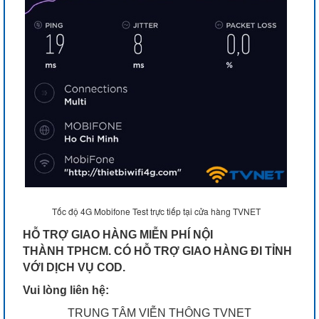
Tốc độ 4G Mobifone Test trực tiếp tại cửa hàng TVNET
HỖ TRỢ GIAO HÀNG MIỄN PHÍ NỘI
THÀNH TPHCM. CÓ HỖ TRỢ GIAO HÀNG ĐI TỈNH
VỚI DỊCH VỤ COD.
Vui lòng liên hệ:
TRUNG TÂM VIỄN THÔNG TVNET