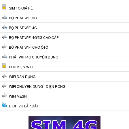
SIM 4G GIÁ RẺ
BỘ PHÁT WIFI 3G
BỘ PHÁT WIFI 4G
BỘ PHÁT WIFI 4G/5G CAO CẤP
BỘ PHÁT WIFI CHO ÔTÔ
PHÁT WIFI 4G CHUYÊN DỤNG
PHỤ KIỆN WIFI
WIFI DÂN DỤNG
WIFI CHUYÊN DỤNG - DIỆN RỘNG
WIFI MESH
DỊCH VỤ LẮP ĐẶT