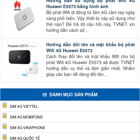
Hướng dẫn sử dụng bộ phát Wifi 4G
Huawei E5573 bằng hình ảnh
Bộ phát Wifi di động từ Sim 4G cầm tay ngày
càng phổ biến. Vậy thiết bị này sử dụng như
thế nào? Để trả lời câu hỏi này, TVNET xin
hướng dẫn cách sử...
Hướng dẫn đổi tên và mật khẩu bộ phát
Wifi 4G Huawei E5573
Cách thay đổi tên và mật khẩu Wifi cho bộ
phát Wifi 4G Huawei E5573 sẽ được TVNET
hướng dẫn cụ thể và đơn giản nhất. Nhắm
giúp các bạn dễ dàng đổi tên...
DANH MỤC SẢN PHẨM
SIM 4G VIETTEL
SIM 4G MOBIFONE
SIM 4G VINAPHONE
SIM 4G QUỐC TẾ