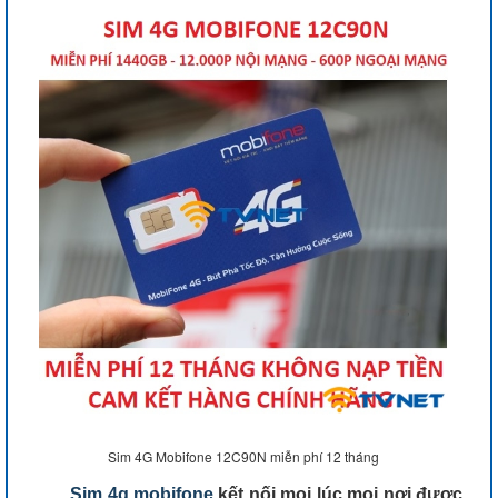
Sim 4G Mobifone 12C90N miễn phí 12 tháng
Sim 4g mobifone
kết nối mọi lúc mọi nơi được