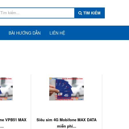
TÌM KIẾM
BÀI HƯỚNG DẪN
LIÊN HỆ
one VPB51 MAX
Siêu sim 4G Mobifone MAX DATA
...
miễn phí...