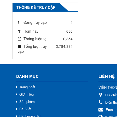
THỐNG KÊ TRUY CẬP
Đang truy cập
4
Hôm nay
686
Tháng hiện tại
6,354
Tổng lượt truy
2,784,384
cập
DANH MỤC
LIÊN HỆ
Trang nhất
VIỄN THÔ
Giới thiệu
Địa chỉ
Sản phẩm
Điện th
Bài Viết
Email:
Bài hướng dẫn
Websit