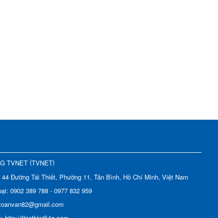
(
)
NG TVNET
TVNET
:
44 Đường Tái Thiết, Phường 11, Tân Bình, Hồ Chí Minh, Việt Nam
oại:
0902 389 788 - 0977 832 959
toanvan82@gmail.com
e:
http://thietbiwifi4g.com