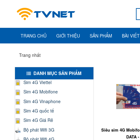
TRANG CHỦ
GIỚI THIỆU
SẢN PHẨM
BÀI VIẾT
Trang nhất
DANH MỤC SẢN PHẨM
Sim 4G Viettel
Sim 4G Mobifone
Sim 4G Vinaphone
Sim 4G quốc tế
Sim 4G Giá Rẻ
Bộ phát Wifi 3G
Siêu sim 4G Mobif
DATA - 
Bộ phát Wifi 4G