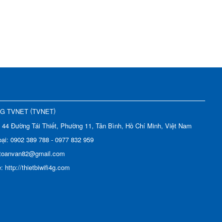
(
)
NG TVNET
TVNET
:
44 Đường Tái Thiết, Phường 11, Tân Bình, Hồ Chí Minh, Việt Nam
oại:
0902 389 788 - 0977 832 959
toanvan82@gmail.com
e:
http://thietbiwifi4g.com