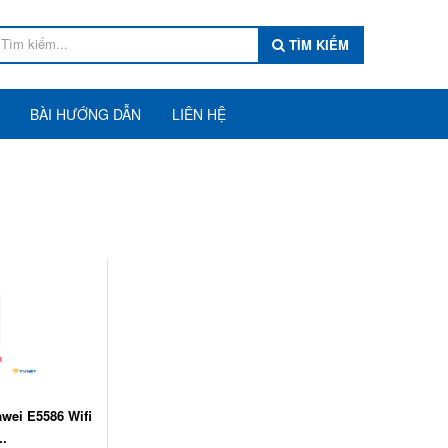
TÌM KIẾM
BÀI HƯỚNG DẪN
LIÊN HỆ
awei E5586 Wifi
..