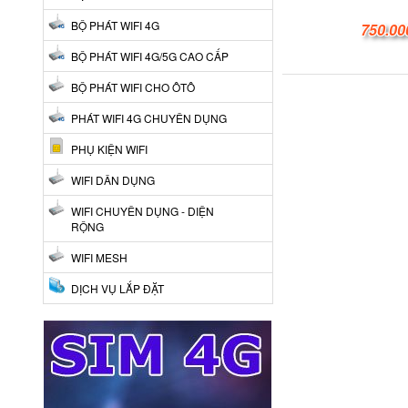
BỘ PHÁT WIFI 4G
750.00
BỘ PHÁT WIFI 4G/5G CAO CẤP
BỘ PHÁT WIFI CHO ÔTÔ
PHÁT WIFI 4G CHUYÊN DỤNG
PHỤ KIỆN WIFI
WIFI DÂN DỤNG
WIFI CHUYÊN DỤNG - DIỆN
RỘNG
WIFI MESH
DỊCH VỤ LẮP ĐẶT