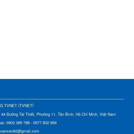
(
)
NG TVNET
TVNET
:
44 Đường Tái Thiết, Phường 11, Tân Bình, Hồ Chí Minh, Việt Nam
oại:
0902 389 788 - 0977 832 959
toanvan82@gmail.com