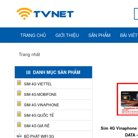
TRANG CHỦ
GIỚI THIỆU
SẢN PHẨM
BÀI VIẾT
Trang nhất
DANH MỤC SẢN PHẨM
SIM 4G VIETTEL
SIM 4G MOBIFONE
SIM 4G VINAPHONE
SIM 4G QUỐC TẾ
SIM 4G GIÁ RẺ
Sim 4G Vinaphone
DATA -.
BỘ PHÁT WIFI 3G