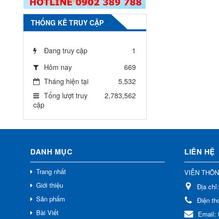
THỐNG KÊ TRUY CẬP
Đang truy cập
1
Hôm nay
669
Tháng hiện tại
5,532
Tổng lượt truy
2,783,562
cập
DANH MỤC
LIÊN HỆ
Trang nhất
VIỄN THÔ
Giới thiệu
Địa chỉ
Sản phẩm
Điện th
Bài Viết
Email: