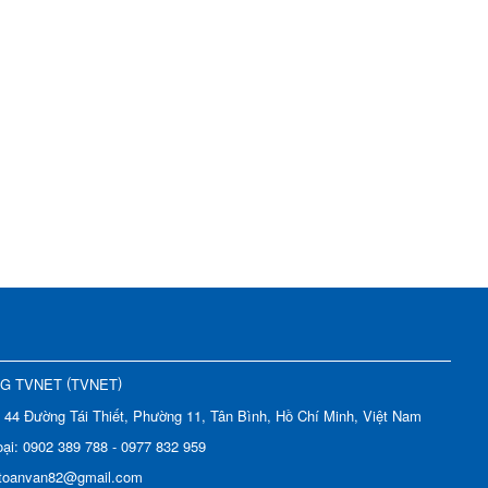
(
)
NG TVNET
TVNET
:
44 Đường Tái Thiết, Phường 11, Tân Bình, Hồ Chí Minh, Việt Nam
oại:
0902 389 788 - 0977 832 959
toanvan82@gmail.com