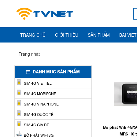
TRANG CHỦ
GIỚI THIỆU
SẢN PHẨM
BÀI VIẾT
Trang nhất
DANH MỤC SẢN PHẨM
SIM 4G VIETTEL
SIM 4G MOBIFONE
SIM 4G VINAPHONE
SIM 4G QUỐC TẾ
SIM 4G GIÁ RẺ
Bộ phát Wifi 4G/
MR6110 t
BỘ PHÁT WIFI 3G