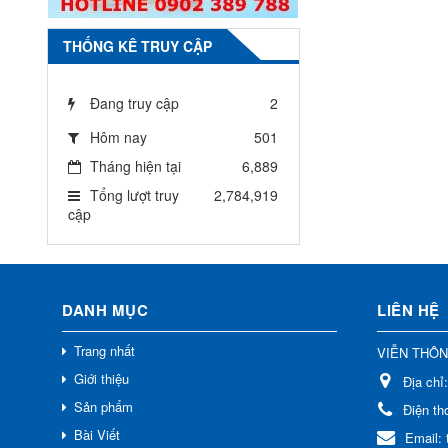
THỐNG KÊ TRUY CẬP
Đang truy cập
2
Hôm nay
501
Tháng hiện tại
6,889
Tổng lượt truy
2,784,919
cập
DANH MỤC
LIÊN HỆ
Trang nhất
VIỄN THÔ
Giới thiệu
Địa chỉ
Sản phẩm
Điện th
Bài Viết
Email: