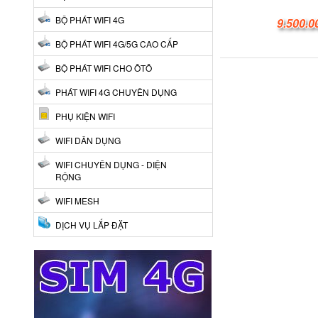
BỘ PHÁT WIFI 4G
9.500.0
BỘ PHÁT WIFI 4G/5G CAO CẤP
BỘ PHÁT WIFI CHO ÔTÔ
PHÁT WIFI 4G CHUYÊN DỤNG
PHỤ KIỆN WIFI
WIFI DÂN DỤNG
WIFI CHUYÊN DỤNG - DIỆN
RỘNG
WIFI MESH
DỊCH VỤ LẮP ĐẶT