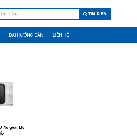
TÌM KIẾM
BÀI HƯỚNG DẪN
LIÊN HỆ
5G Netgear M6
ốc...