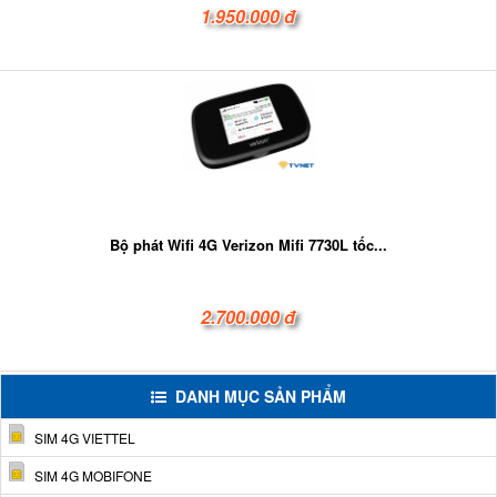
1.950.000 đ
Bộ phát Wifi 4G Verizon Mifi 7730L tốc...
2.700.000 đ
DANH MỤC SẢN PHẨM
SIM 4G VIETTEL
SIM 4G MOBIFONE