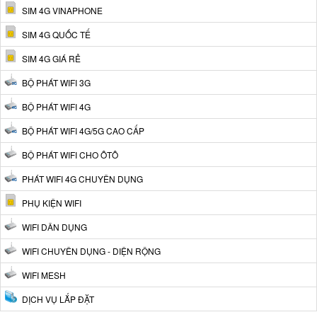
SIM 4G VINAPHONE
SIM 4G QUỐC TẾ
SIM 4G GIÁ RẺ
BỘ PHÁT WIFI 3G
BỘ PHÁT WIFI 4G
BỘ PHÁT WIFI 4G/5G CAO CẤP
BỘ PHÁT WIFI CHO ÔTÔ
PHÁT WIFI 4G CHUYÊN DỤNG
PHỤ KIỆN WIFI
WIFI DÂN DỤNG
WIFI CHUYÊN DỤNG - DIỆN RỘNG
WIFI MESH
DỊCH VỤ LẮP ĐẶT