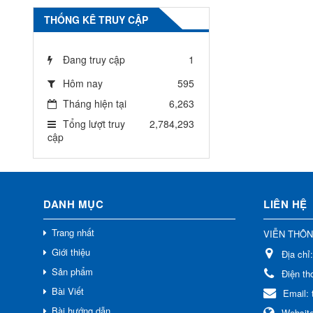
THỐNG KÊ TRUY CẬP
Đang truy cập
1
Hôm nay
595
Tháng hiện tại
6,263
Tổng lượt truy
2,784,293
cập
DANH MỤC
LIÊN HỆ
Trang nhất
VIỄN THÔ
Giới thiệu
Địa chỉ
Sản phẩm
Điện th
Bài Viết
Email:
Bài hướng dẫn
Websit