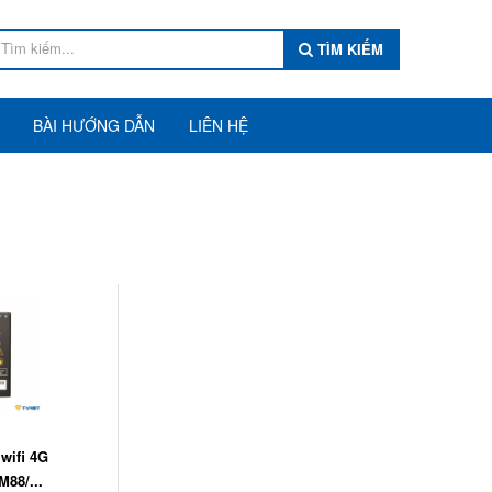
TÌM KIẾM
BÀI HƯỚNG DẪN
LIÊN HỆ
 wifi 4G
M88/...