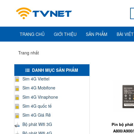
TRANG CHỦ
GIỚI THIỆU
SẢN PHẨM
BÀI VIẾT
Trang nhất
DANH MỤC SẢN PHẨM
Sim 4G Viettel
Sim 4G Mobifone
Sim 4G Vinaphone
Sim 4G quốc tế
Sim 4G Giá Rẻ
Bộ phát Wifi 3G
Pin bộ phát
A800/A900/
Bộ phát Wifi 4G