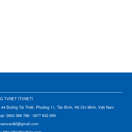
(
)
NG TVNET
TVNET
:
44 Đường Tái Thiết, Phường 11, Tân Bình, Hồ Chí Minh, Việt Nam
oại:
0902 389 788 - 0977 832 959
toanvan82@gmail.com
e:
http://thietbiwifi4g.com