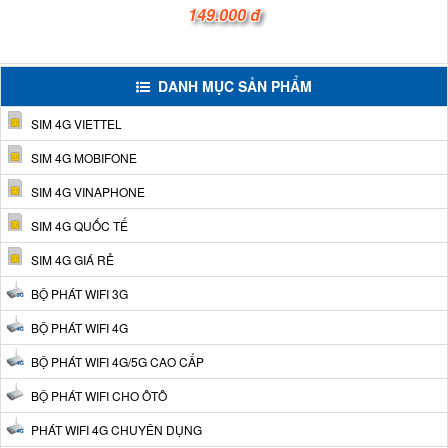
149.000 đ
DANH MỤC SẢN PHẨM
SIM 4G VIETTEL
SIM 4G MOBIFONE
SIM 4G VINAPHONE
SIM 4G QUỐC TẾ
SIM 4G GIÁ RẺ
BỘ PHÁT WIFI 3G
BỘ PHÁT WIFI 4G
BỘ PHÁT WIFI 4G/5G CAO CẤP
BỘ PHÁT WIFI CHO ÔTÔ
PHÁT WIFI 4G CHUYÊN DỤNG