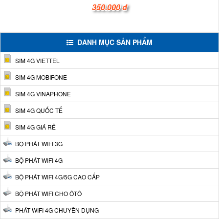
350.000 đ
DANH MỤC SẢN PHẨM
SIM 4G VIETTEL
SIM 4G MOBIFONE
SIM 4G VINAPHONE
SIM 4G QUỐC TẾ
SIM 4G GIÁ RẺ
BỘ PHÁT WIFI 3G
BỘ PHÁT WIFI 4G
BỘ PHÁT WIFI 4G/5G CAO CẤP
BỘ PHÁT WIFI CHO ÔTÔ
PHÁT WIFI 4G CHUYÊN DỤNG