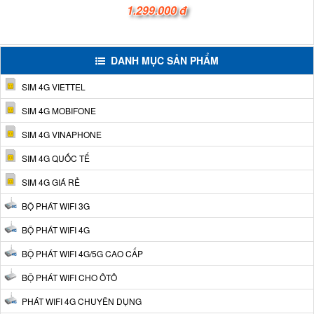
1.299.000 đ
DANH MỤC SẢN PHẨM
SIM 4G VIETTEL
SIM 4G MOBIFONE
SIM 4G VINAPHONE
SIM 4G QUỐC TẾ
SIM 4G GIÁ RẺ
BỘ PHÁT WIFI 3G
BỘ PHÁT WIFI 4G
BỘ PHÁT WIFI 4G/5G CAO CẤP
BỘ PHÁT WIFI CHO ÔTÔ
PHÁT WIFI 4G CHUYÊN DỤNG