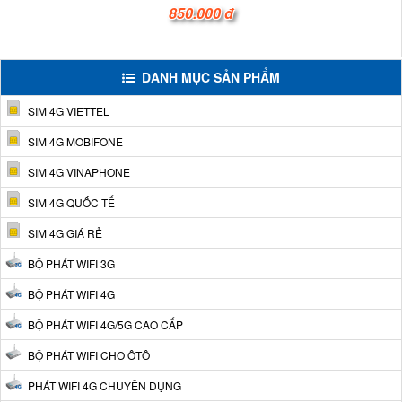
850.000 đ
DANH MỤC SẢN PHẨM
SIM 4G VIETTEL
SIM 4G MOBIFONE
SIM 4G VINAPHONE
SIM 4G QUỐC TẾ
SIM 4G GIÁ RẺ
BỘ PHÁT WIFI 3G
BỘ PHÁT WIFI 4G
BỘ PHÁT WIFI 4G/5G CAO CẤP
BỘ PHÁT WIFI CHO ÔTÔ
PHÁT WIFI 4G CHUYÊN DỤNG