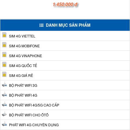
1.450.000 đ
DANH MỤC SẢN PHẨM
SIM 4G VIETTEL
SIM 4G MOBIFONE
SIM 4G VINAPHONE
SIM 4G QUỐC TẾ
SIM 4G GIÁ RẺ
BỘ PHÁT WIFI 3G
BỘ PHÁT WIFI 4G
BỘ PHÁT WIFI 4G/5G CAO CẤP
BỘ PHÁT WIFI CHO ÔTÔ
PHÁT WIFI 4G CHUYÊN DỤNG