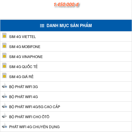
1.450.000 đ
DANH MỤC SẢN PHẨM
SIM 4G VIETTEL
SIM 4G MOBIFONE
SIM 4G VINAPHONE
SIM 4G QUỐC TẾ
SIM 4G GIÁ RẺ
BỘ PHÁT WIFI 3G
BỘ PHÁT WIFI 4G
BỘ PHÁT WIFI 4G/5G CAO CẤP
BỘ PHÁT WIFI CHO ÔTÔ
PHÁT WIFI 4G CHUYÊN DỤNG