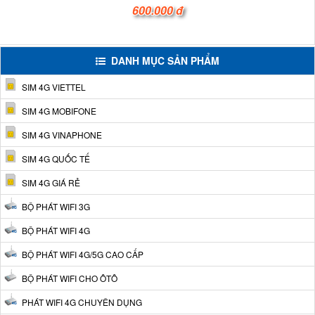
600.000 đ
DANH MỤC SẢN PHẨM
SIM 4G VIETTEL
SIM 4G MOBIFONE
SIM 4G VINAPHONE
SIM 4G QUỐC TẾ
SIM 4G GIÁ RẺ
BỘ PHÁT WIFI 3G
BỘ PHÁT WIFI 4G
BỘ PHÁT WIFI 4G/5G CAO CẤP
BỘ PHÁT WIFI CHO ÔTÔ
PHÁT WIFI 4G CHUYÊN DỤNG