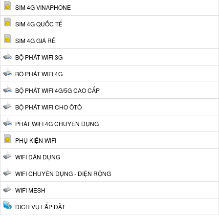
SIM 4G VINAPHONE
SIM 4G QUỐC TẾ
SIM 4G GIÁ RẺ
BỘ PHÁT WIFI 3G
BỘ PHÁT WIFI 4G
BỘ PHÁT WIFI 4G/5G CAO CẤP
BỘ PHÁT WIFI CHO ÔTÔ
PHÁT WIFI 4G CHUYÊN DỤNG
PHỤ KIỆN WIFI
WIFI DÂN DỤNG
WIFI CHUYÊN DỤNG - DIỆN RỘNG
WIFI MESH
DỊCH VỤ LẮP ĐẶT