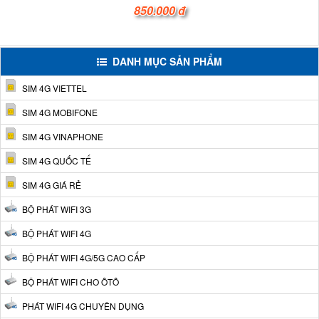
850.000 đ
DANH MỤC SẢN PHẨM
SIM 4G VIETTEL
SIM 4G MOBIFONE
SIM 4G VINAPHONE
SIM 4G QUỐC TẾ
SIM 4G GIÁ RẺ
BỘ PHÁT WIFI 3G
BỘ PHÁT WIFI 4G
BỘ PHÁT WIFI 4G/5G CAO CẤP
BỘ PHÁT WIFI CHO ÔTÔ
PHÁT WIFI 4G CHUYÊN DỤNG