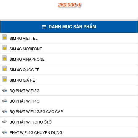
260.000 đ
DANH MỤC SẢN PHẨM
SIM 4G VIETTEL
SIM 4G MOBIFONE
SIM 4G VINAPHONE
SIM 4G QUỐC TẾ
SIM 4G GIÁ RẺ
BỘ PHÁT WIFI 3G
BỘ PHÁT WIFI 4G
BỘ PHÁT WIFI 4G/5G CAO CẤP
BỘ PHÁT WIFI CHO ÔTÔ
PHÁT WIFI 4G CHUYÊN DỤNG