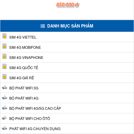
850.000 đ
DANH MỤC SẢN PHẨM
SIM 4G VIETTEL
SIM 4G MOBIFONE
SIM 4G VINAPHONE
SIM 4G QUỐC TẾ
SIM 4G GIÁ RẺ
BỘ PHÁT WIFI 3G
BỘ PHÁT WIFI 4G
BỘ PHÁT WIFI 4G/5G CAO CẤP
BỘ PHÁT WIFI CHO ÔTÔ
PHÁT WIFI 4G CHUYÊN DỤNG