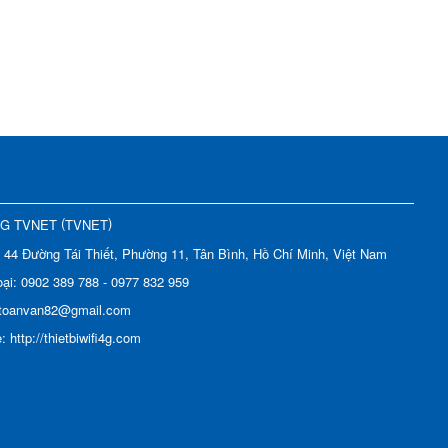
(
)
NG TVNET
TVNET
:
44 Đường Tái Thiết, Phường 11, Tân Bình, Hồ Chí Minh, Việt Nam
oại:
0902 389 788 - 0977 832 959
toanvan82@gmail.com
e:
http://thietbiwifi4g.com