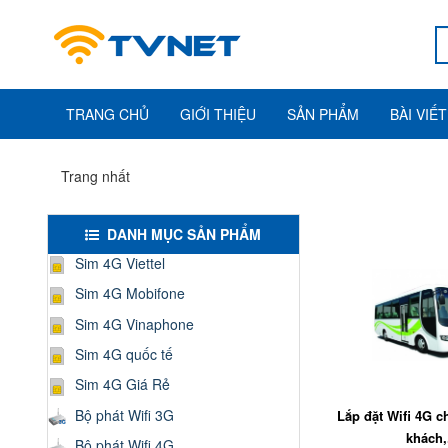
TRANG CHỦ
GIỚI THIỆU
SẢN PHẨM
BÀI VIẾT
Trang nhất
DANH MỤC SẢN PHẨM
Sim 4G Viettel
Sim 4G Mobifone
Sim 4G Vinaphone
Sim 4G quốc tế
Sim 4G Giá Rẻ
Bộ phát Wifi 3G
Lắp đặt Wifi 4G ch
khách,.
Bộ phát Wifi 4G