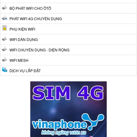
BỘ PHÁT WIFI CHO ÔTÔ
PHÁT WIFI 4G CHUYÊN DỤNG
PHỤ KIỆN WIFI
WIFI DÂN DỤNG
WIFI CHUYÊN DỤNG - DIỆN RỘNG
WIFI MESH
DỊCH VỤ LẮP ĐẶT