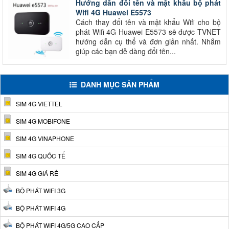
Hướng dẫn đổi tên và mật khẩu bộ phát
Wifi 4G Huawei E5573
Cách thay đổi tên và mật khẩu Wifi cho bộ
phát Wifi 4G Huawei E5573 sẽ được TVNET
hướng dẫn cụ thể và đơn giản nhất. Nhắm
giúp các bạn dễ dàng đổi tên...
DANH MỤC SẢN PHẨM
SIM 4G VIETTEL
SIM 4G MOBIFONE
SIM 4G VINAPHONE
SIM 4G QUỐC TẾ
SIM 4G GIÁ RẺ
BỘ PHÁT WIFI 3G
BỘ PHÁT WIFI 4G
BỘ PHÁT WIFI 4G/5G CAO CẤP