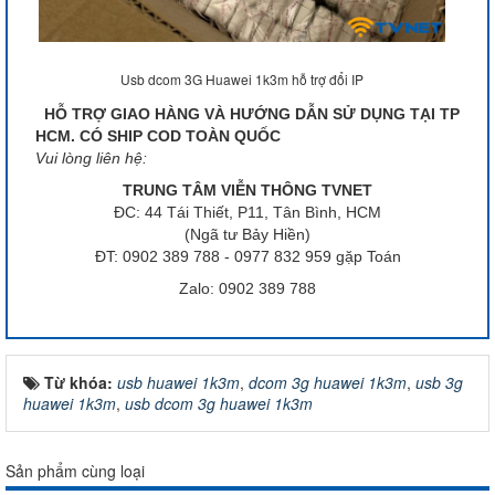
Usb dcom 3G Huawei 1k3m hỗ trợ đổi IP
HỖ TRỢ GIAO HÀNG VÀ HƯỚNG DẪN SỬ DỤNG TẠI TP
HCM. CÓ SHIP COD TOÀN QUỐC
Vui lòng liên hệ:
TRUNG TÂM VIỄN THÔNG TVNET
ĐC: 44 Tái Thiết, P11, Tân Bình, HCM
(Ngã tư Bảy Hiền)
ĐT: 0902 389 788 - 0977 832 959 gặp Toán
Zalo: 0902 389 788
Từ khóa:
usb huawei 1k3m
,
dcom 3g huawei 1k3m
,
usb 3g
huawei 1k3m
,
usb dcom 3g huawei 1k3m
Sản phẩm cùng loại