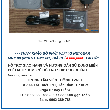
Phát Wifi 4G Netgear M2
===>>> THAM KHẢO BỘ PHÁT WIFI 4G NETGEAR
MR1100 (NIGHTHAWK M1) GIÁ CHỈ
4,000,000Đ
TẠI ĐÂY
HỖ TRỢ GIAO HÀNG VÀ HƯỚNG DẪN SỬ DỤNG MIỄN
PHÍ TẠI TP HCM. CÓ HỖ TRỢ SHIP COD ĐI TỈNH
Vui lòng liên hệ:
TRUNG TÂM VIỄN THÔNG TVNET
ĐC: 44 Tái Thiết, P11, Tân Bình, TP HCM
(Ngã tư Bảy Hiền)
ĐT: 0902 389 788 - 0977 832 959 gặp Toán
Zalo: 0902 389 788