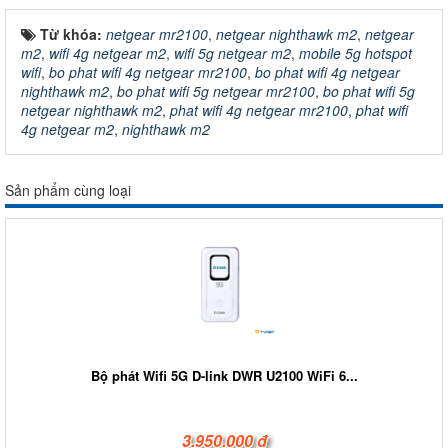
Từ khóa:
netgear mr2100
,
netgear nighthawk m2
,
netgear
m2
,
wifi 4g netgear m2
,
wifi 5g netgear m2
,
mobile 5g hotspot
wifi
,
bo phat wifi 4g netgear mr2100
,
bo phat wifi 4g netgear
nighthawk m2
,
bo phat wifi 5g netgear mr2100
,
bo phat wifi 5g
netgear nighthawk m2
,
phat wifi 4g netgear mr2100
,
phat wifi
4g netgear m2
,
nighthawk m2
Sản phẩm cùng loại
Bộ phát Wifi 5G D-link DWR U2100 WiFi 6...
3.950.000 đ