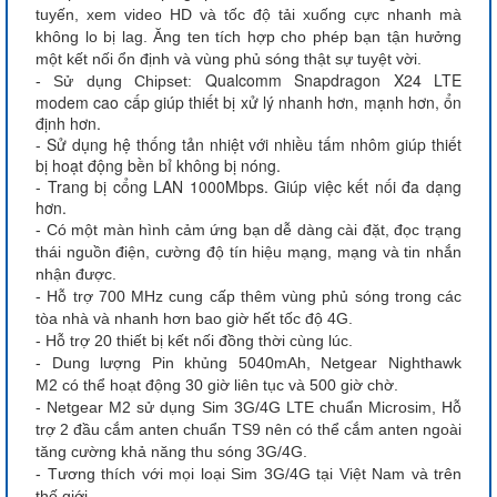
tuyến, xem video HD và tốc độ tải xuống cực nhanh mà
không lo bị lag. Ăng ten tích hợp cho phép bạn tận hưởng
một kết nối ổn định và vùng phủ sóng thật sự tuyệt vời.
Qualcomm Snapdragon X24 LTE
- Sử dụng Chipset:
modem cao cấp giúp thiết bị xử lý nhanh hơn, mạnh hơn, ổn
định hơn.
- Sử dụng hệ thống tản nhiệt với nhiều tấm nhôm giúp thiết
bị hoạt động bền bỉ không bị nóng.
- Trang bị cổng LAN 1000Mbps. Giúp việc kết nối đa dạng
hơn.
- Có một màn hình cảm ứng bạn dễ dàng cài đặt, đọc trạng
thái nguồn điện, cường độ tín hiệu mạng, mạng và tin nhắn
nhận được.
- Hỗ trợ 700 MHz cung cấp thêm vùng phủ sóng trong các
tòa nhà và nhanh hơn bao giờ hết tốc độ 4G.
- Hỗ trợ 20 thiết bị kết nối đồng thời cùng lúc.
- Dung lượng Pin khủng 5040mAh, Netgear Nighthawk
M2 có thể hoạt động 30 giờ liên tục và 500 giờ chờ.
- Netgear M2 sử dụng Sim 3G/4G LTE chuẩn Microsim, Hỗ
trợ 2 đầu cắm anten chuẩn TS9 nên có thể cắm anten ngoài
tăng cường khả năng thu sóng 3G/4G.
- Tương thích với mọi loại Sim 3G/4G tại Việt Nam và trên
thế giới.