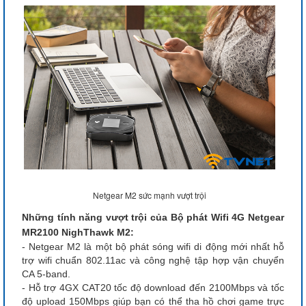
Netgear M2 sức mạnh vượt trội
Những tính năng vượt trội của Bộ phát Wifi 4G Netgear
MR2100 NighThawk M2:
- Netgear M2 là một bộ phát sóng wifi di động mới nhất hỗ
trợ wifi chuẩn 802.11ac và công nghệ tập hợp vận chuyển
CA 5-band.
- Hỗ trợ 4GX CAT20 tốc độ download đến 2100Mbps và tốc
độ upload 150Mbps giúp bạn có thể tha hồ chơi game trực