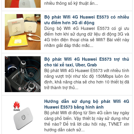
nhiều thông số kỹ thuật ấn...
Bộ phát Wifi 4G Huawei E5573 có nhiều
ưu điểm hơn 3G di động
Dùng bộ Wifi 4G Huawei E5573 có gì ưu
điểm hơn khi sử dụng dữ liệu di động 3G và
4G trên điện thoại chia sẻ Wifi? Bài viết này
nhằm giải đáp thắc mắc...
Bộ phát Wifi 4G Huawei E5573 trợ thủ
cho tài xế taxi, Uber, Grab
Bộ phát Wifi 4G Huawei E5573 với nhiều tính
năng vượt trội như tốc độ 150Mbps luôn ôn
định, khả năng chia sẻ cho hơn 10 thiết bị đã
trở thành trợ thủ...
Hướng dẫn sử dụng bộ phát Wifi 4G
Huawei E5573 bằng hình ảnh
Bộ phát Wifi di động từ Sim 4G cầm tay ngày
càng phổ biến. Vậy thiết bị này sử dụng như
thế nào? Để trả lời câu hỏi này, TVNET xin
hướng dẫn cách sử...