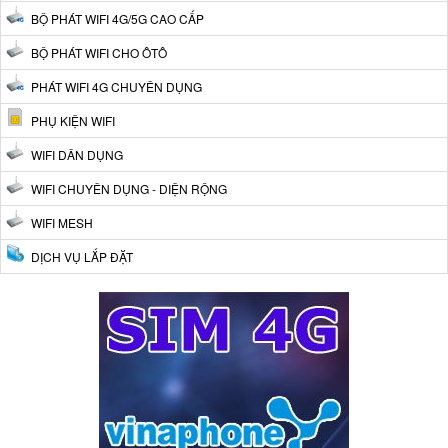
BỘ PHÁT WIFI 4G/5G CAO CẤP
BỘ PHÁT WIFI CHO ÔTÔ
PHÁT WIFI 4G CHUYÊN DỤNG
PHỤ KIỆN WIFI
WIFI DÂN DỤNG
WIFI CHUYÊN DỤNG - DIỆN RỘNG
WIFI MESH
DỊCH VỤ LẮP ĐẶT