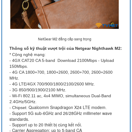
NetGear M2 đẳng cấp sang trọng
Thông số kỹ thuật vượt trội của Netgear Nighthawk M2:
* Cộng nghệ mạng:
- 4GX CAT20 CA 5-band Download 2100Mbps - Upload
150Mbps.
- 4G CA 1800+700, 1800+2600, 2600+700, 2600+2600
MHz.
- 4G LTE/4GX 700/900/1800/2100/2600 MHz.
- 3G 850/900/1900/2100 MHz.
- Wi-Fi 802.11 ac, 4x4 MIMO, simultaneous Dual-Band
2.4GHz/5GHz.
Qualcomm Snapdragon X24 LTE modem
- Chipset:
.
Support 5G sub-6GHz and 26/28GHz millimeter wave
-
standards.
- Support up to 20 thiết bị cùng kết nối.
- Carrier Aggregation: up to 5-band CA