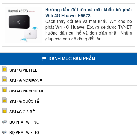
Hướng dẫn đổi tên và mật khẩu bộ phát
Wifi 4G Huawei E5573
Cách thay đổi tên và mật khẩu Wifi cho bộ
phát Wifi 4G Huawei E5573 sẽ được TVNET
hướng dẫn cụ thể và đơn giản nhất. Nhắm
giúp các bạn dễ dàng đổi tên...
DANH MỤC SẢN PHẨM
SIM 4G VIETTEL
SIM 4G MOBIFONE
SIM 4G VINAPHONE
SIM 4G QUỐC TẾ
SIM 4G GIÁ RẺ
BỘ PHÁT WIFI 3G
BỘ PHÁT WIFI 4G