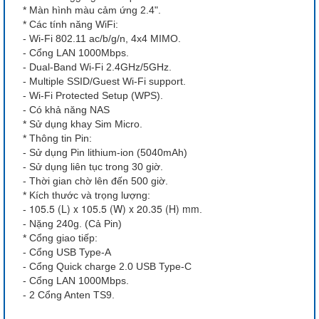
* Màn hình màu cảm ứng 2.4".
* Các tính năng WiFi:
- Wi-Fi 802.11 ac/b/g/n, 4x4 MIMO.
- Cổng LAN 1000Mbps.
- Dual-Band Wi-Fi 2.4GHz/5GHz.
- Multiple SSID/Guest Wi-Fi support.
- Wi-Fi Protected Setup (WPS).
- Có khả năng NAS
* Sử dụng khay Sim Micro.
* Thông tin Pin:
- Sử dụng Pin lithium-ion (5040mAh)
- Sử dụng liên tục trong 30 giờ.
- Thời gian chờ lên đến 500 giờ.
* Kích thước và trọng lượng:
105.5 (L) x 105.5 (W) x 20.35 (H) mm
-
.
- Nặng 240g. (Cả Pin)
* Cổng giao tiếp:
- Cổng USB Type-A
- Cổng Quick charge 2.0 USB Type-C
- Cổng LAN 1000Mbps.
- 2 Cổng Anten TS9.