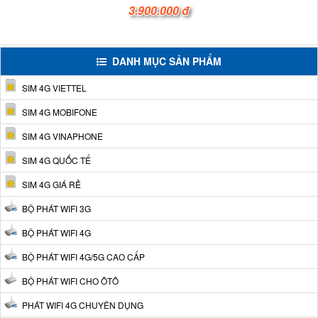
3.900.000 đ
DANH MỤC SẢN PHẨM
SIM 4G VIETTEL
SIM 4G MOBIFONE
SIM 4G VINAPHONE
SIM 4G QUỐC TẾ
SIM 4G GIÁ RẺ
BỘ PHÁT WIFI 3G
BỘ PHÁT WIFI 4G
BỘ PHÁT WIFI 4G/5G CAO CẤP
BỘ PHÁT WIFI CHO ÔTÔ
PHÁT WIFI 4G CHUYÊN DỤNG