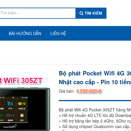
TÌM KIẾM
BÀI HƯỚNG DẪN
LIÊN HỆ
Bộ phát Pocket Wifi 4G 
Nhật cao cấp - Pin 10 tiến
1.590.000 đ
Giá bán:
Bộ phát Wifi 4G Pocket 305ZT hàng Nh
+ Hỗ trợ chuẩn 4G LTE tốc độ Downlo
+ Hỗ trợ băng tần kép 2.4Ghz, 5Ghz c
+ Sử dụng chipset Qualcomm cao cấp.