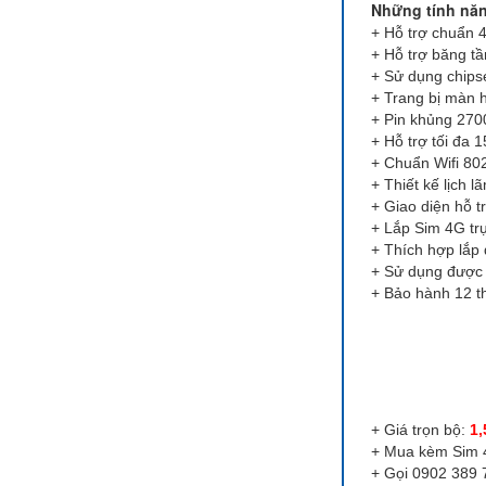
Những tính năng
+ Hỗ trợ chuẩn 
+ Hỗ trợ băng t
+ Sử dụng chips
+ Trang bị màn 
+ Pin khủng 270
+ Hỗ trợ tối đa 1
+ Chuẩn Wifi 802
+ Thiết kế lịch l
+ Giao diện hỗ t
+ Lắp Sim 4G trự
+ Thích hợp lắp đ
+ Sử dụng được t
+ Bảo hành 12 
+ Giá trọn bộ:
1,
+ Mua kèm Sim 4
+ Gọi 0902 389 7