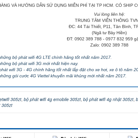
ÀNG VÀ HƯỚNG DẪN SỬ DỤNG MIỄN PHÍ TẠI TP HCM. CÓ SHIP C
Vui lòng liên hệ:
TRUNG TÂM VIỄN THÔNG TV
ĐC: 44 Tái Thiết, P11, Tân Bình, 
(Ngã tư Bảy Hiền)
ĐT: 0902 389 788 - 0977 832 959 g
Zalo: 0902 389 788
hững bộ phát wifi 4G LTE chính hãng tốt nhất năm 2017.
hững bộ phát wifi 3G mới nhất hiện nay.
át wifi 3G - 4G chính hãng tốt nhất lắp đặt cho xe hơi, xe ô tô năm 2
hững gói cước 4G Viettel khuyến mãi khủng mới nhất năm 2017.
twifi 305zt
,
bộ phát wifi 4g emobile 305zt
,
bộ phát wifi 4g nhật 305zt
,
b
t 305zt