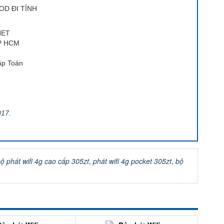
OD ĐI TỈNH
NET
TP HCM
ặp Toán
017.
ộ phát wifi 4g cao cấp 305zt
,
phát wifi 4g pocket 305zt
,
bộ