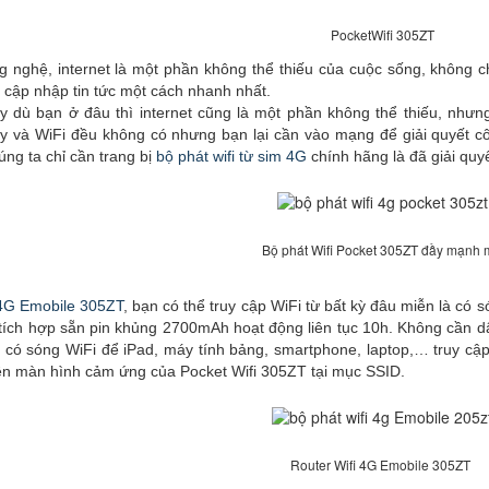
PocketWifi 305ZT
ghệ, internet là một phần không thể thiếu của cuộc sống, không ch
p cập nhập tin tức một cách nhanh nhất.
 bạn ở đâu thì internet cũng là một phần không thể thiếu, nhưng 
 và WiFi đều không có nhưng bạn lại cần vào mạng để giải quyết cô
ng ta chỉ cần trang bị
bộ phát wifi từ sim 4G
chính hãng là đã giải quy
Bộ phát Wifi Pocket 305ZT đầy mạnh
 4G Emobile 305ZT
, bạn có thể truy cập WiFi từ bất kỳ đâu miễn là có s
ích hợp sẵn pin khủng 2700mAh hoạt động liên tục 10h. Không cần d
đã có sóng WiFi để iPad, máy tính bảng, smartphone, laptop,… truy cập 
ên màn hình cảm ứng của Pocket Wifi 305ZT tại mục SSID.
Router Wifi 4G Emobile 305ZT