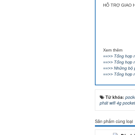
HỖ TRỢ GIAO H
Xem thêm
==>> Tổng hợp n
==>> Tổng hợp n
==>> Những bộ ph
==>> Tổng hợp n
Từ khóa:
pocke
phát wifi 4g pocke
Sản phẩm cùng loại