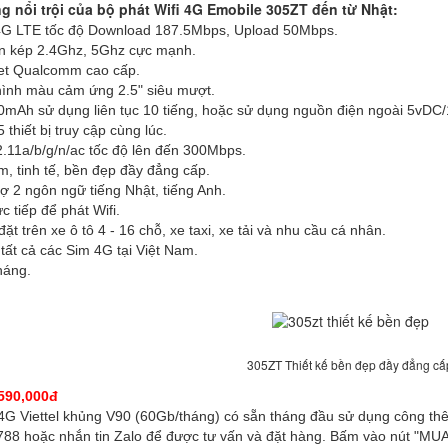
 nổi trội của bộ phát Wifi 4G Emobile 305ZT đến từ Nhật:
4G LTE tốc độ Download 187.5Mbps, Upload 50Mbps.
ần kép 2.4Ghz, 5Ghz cực mạnh.
et Qualcomm cao cấp.
hình màu cảm ứng 2.5" siêu mượt.
0mAh sử dụng liên tục 10 tiếng, hoặc sử dụng nguồn điện ngoài 5vDC
5 thiết bị truy cập cùng lúc.
.11a/b/g/n/ac tốc độ lên đến 300Mbps.
ãm, tinh tế, bền đẹp đầy đẳng cấp.
rợ 2 ngôn ngữ tiếng Nhật, tiếng Anh.
c tiếp để phát Wifi.
ặt trên xe ô tô 4 - 16 chỗ, xe taxi, xe tải và nhu cầu cá nhân.
ất cả các Sim 4G tại Việt Nam.
tháng.
305ZT Thiết kế bền đẹp đầy đẳng cấ
590,000đ
G Viettel khủng V90 (60Gb/tháng) có sẵn tháng đầu sử dụng công th
88 hoặc nhắn tin Zalo để được tư vấn và đặt hàng.
Bấm vào nút "MUA N