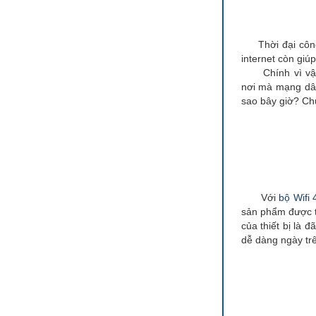
Thời đại công n
internet còn giú
Chính vì vậy dù
nơi mà mạng dây
sao bây giờ? Chú
Với
bộ Wifi
sản phẩm được t
của thiết bị là 
dễ dàng ngày tr