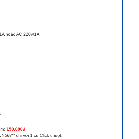
/1A hoặc AC 220v/1A.
p
êm:
150,000đ
GAY" chỉ với 1 cú Click chuột.