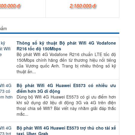
800.000 đ
2.180.000 đ
phẩm
Thông số kỹ thuật Bộ phát Wifi 4G Vodafone
R216 tốc độ 150Mbps
Bộ phát Wifi 4G Vodafone R216 chuẩn LTE tốc độ
150Mbps chính hãng đến từ thương hiệu nổi tiếng
của Vương quốc Anh. Trang bị nhiều thông số kỹ
thuật ấn...
Bộ phát Wifi 4G Huawei E5573 có nhiều ưu
điểm hơn 3G di động
Dùng bộ Wifi 4G Huawei E5573 có gì ưu điểm hơn
khi sử dụng dữ liệu di động 3G và 4G trên điện
thoại chia sẻ Wifi? Bài viết này nhằm giải đáp thắc
mắc...
Bộ phát Wifi 4G Huawei E5573 trợ thủ cho tài xế
taxi, Uber, Grab