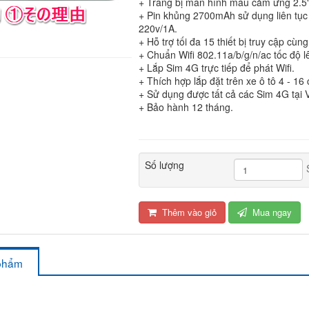
+ Trang bị màn hình màu cảm ứng 2.5"
+ Pin khủng 2700mAh sử dụng liên tục
220v/1A.
+ Hỗ trợ tối đa 15 thiết bị truy cập cùng
+ Chuẩn Wifi 802.11a/b/g/n/ac tốc độ 
+ Lắp Sim 4G trực tiếp để phát Wifi.
+ Thích hợp lắp đặt trên xe ô tô 4 - 16 
+ Sử dụng được tất cả các Sim 4G tại 
+ Bảo hành 12 tháng.
Số lượng
Thêm vào giỏ
Mua ngay
 phẩm