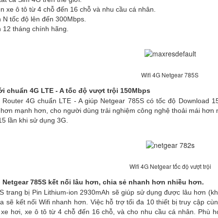
ên xe ô tô từ 4 chỗ đến 16 chỗ và nhu cầu cá nhân.
n N tốc độ lên đến 300Mbps.
 12 tháng chính hãng.
Wifi 4G Netgear 785S
ới chuẩn 4G LTE - A tốc độ vượt trội 150Mbps
bị Router 4G chuẩn LTE - A giúp Netgear 785S có tốc độ Download 
ơn mạnh hơn, cho người dùng trải nghiệm công nghệ thoải mái hơn 
5 lần khi sử dụng 3G.
Wifi 4G Netgear tốc độ vượt trội
 Netgear 785S kết nối lâu hơn, chia sẻ nhanh hơn nhiều hơn.
ang bị Pin Lithium-ion 2930mAh sẽ giúp sử dụng được lâu hơn (kho
ia sẽ kết nối Wifi nhanh hơn. Việc hỗ trợ tối đa 10 thiết bị truy cập c
n xe hơi, xe ô tô từ 4 chỗ đến 16 chỗ, và cho nhu cầu cá nhân. Phù 