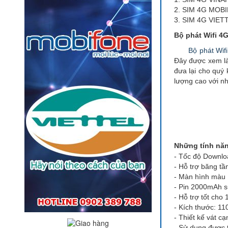
2. SIM 4G MOB
3. SIM 4G VIE
Bộ phát Wifi 4
Bộ phát Wif
Đây được xem là 
đưa lại cho quý
lượng cao với nh
Những tính năn
- Tốc độ Downlo
- Hỗ trợ băng tầ
- Màn hình màu L
- Pin 2000mAh sử
- Hỗ trợ tốt cho 1
- Kích thước: 1
- Thiết kế vát c
- Sử dụng được t