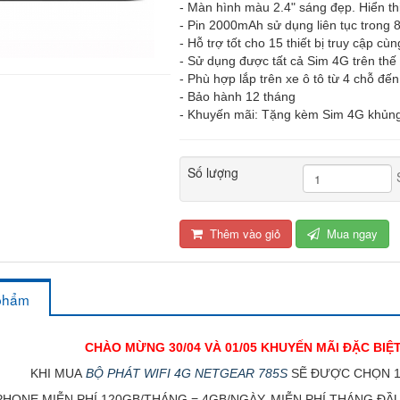
- Màn hình màu 2.4" sáng đẹp. Hiển thị
- Pin 2000mAh sử dụng liên tục trong 8
- Hỗ trợ tốt cho 15 thiết bị truy cập cùn
- Sử dụng được tất cả Sim 4G trên thế 
- Phù hợp lắp trên xe ô tô từ 4 chỗ đế
- Bảo hành 12 tháng
- Khuyến mãi: Tặng kèm Sim 4G khủn
Số lượng
Thêm vào giỏ
Mua ngay
 phẩm
CHÀO MỪNG 30/04 VÀ 01/05 KHUYẾN MÃI ĐẶC BIỆT
KHI MUA
BỘ PHÁT WIFI 4G NETGEAR 785S
SẼ ĐƯỢC CHỌN 1
APHONE MIỄN PHÍ 120GB/THÁNG = 4GB/NGÀY. MIỄN PHÍ THÁNG ĐẦU