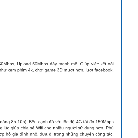
150Mbps, Upload 50Mbps đầy mạnh mẽ. Giúp việc kết nối
như xem phim 4k, chơi game 3D mượt hơn, lượt facebook,
ảng 8h-10h). Bên cạnh đó với tốc độ 4G tối đa 150Mbps
ùng lúc giúp chia sẻ Wifi cho nhiều người sử dụng hơn. Phù
hợp hộ gia đình nhỏ, đưa đi trong những chuyến công tác,