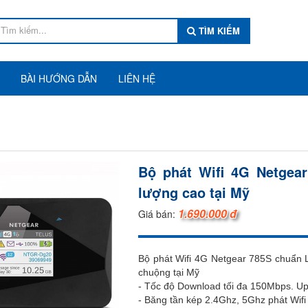
TÌM KIẾM
BÀI HƯỚNG DẪN
LIÊN HỆ
Bộ phát Wifi 4G Netgea
lượng cao tại Mỹ
1.690.000 đ
Giá bán:
Bộ phát Wifi 4G Netgear 785S chuẩn 
chuộng tại Mỹ
- Tốc độ Download tối đa 150Mbps. U
- Băng tần kép 2.4Ghz, 5Ghz phát Wif