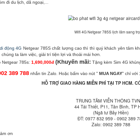
 đi du lịch, dã ngoại,...
Wifi 4G Netgear 785S lịch lãm sang tr
 di động 4G
Netgear 785S chất lượng cao thì thì quý khách yên tâm kh
 chúng ta làm việc, giải trí tiện lợi và thoải mái hơn.
(Khuyến mãi:
ộ Netgear 785s:
1,690,000đ
Tặng kèm Sim 4G khủn
902 389 788
nhắn tin Zalo. Hoặc bấm vào nút "
MUA NGAY
" chỉ với
HỖ TRỢ GIAO HÀNG MIỄN PHÍ TẠI TP HCM. CÓ
TRUNG TÂM VIỄN THÔNG TV
44 Tái Thiết, P11, Tân Bình, TP
(Ngã tư Bảy Hiền)
ĐT: 0977 832 959 - 0902 389 
Zalo: 0902 389 788
cảm ơn