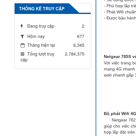
- Phù hợp lắp tr
THỐNG KÊ TRUY CẬP
- Phát Wifi chuẩ
- Được bảo hành
Đang truy cập
2
Hôm nay
677
Tháng hiện tại
6,345
Tổng lượt truy
2,784,375
Netgear 785S v
cập
Với việc trang 
mạng 4G nhanh h
web nhanh gấp 1
Bộ phát Wifi 4G
Netgear 782S tr
giúp cho việc ch
hợp lắp đặt trê