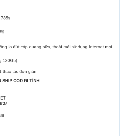
ọng
ông lo đứt cáp quang nữa, thoải mái sử dụng Internet mọi
g 120Gb).
 1 thao tác đơn giản.
 SHIP COD ĐI TỈNH
NET
 HCM
788