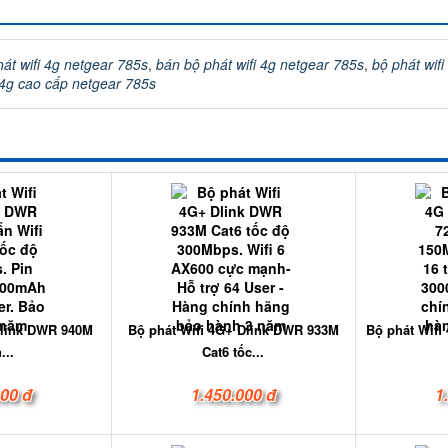
át wifi 4g netgear 785s
,
bán bộ phát wifi 4g netgear 785s
,
bộ phát wif
 4g cao cấp netgear 785s
-link DWR 940M
Bộ phát Wifi 4G+ Dlink DWR 933M
Bộ phát Wifi
...
Cat6 tốc...
000 đ
1.450.000 đ
1