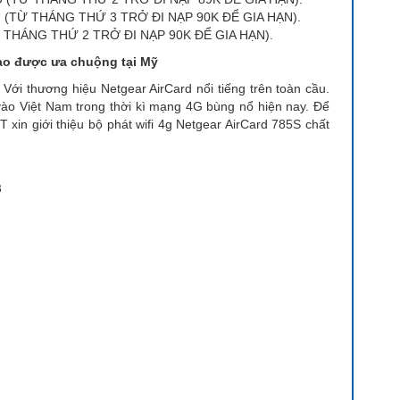
 (TỪ THÁNG THỨ 3 TRỞ ĐI NẠP 90K ĐỂ GIA HẠN).
 THÁNG THỨ 2 TRỞ ĐI NẠP 90K ĐỂ GIA HẠN).
cao được ưa chuộng tại Mỹ
ới thương hiệu Netgear AirCard nổi tiếng trên toàn cầu.
ộ vào Việt Nam trong thời kì mạng 4G bùng nổ hiện nay. Để
xin giới thiệu bộ phát wifi 4g Netgear AirCard 785S chất