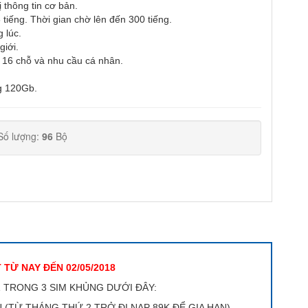
 thông tin cơ bản.
 tiếng. Thời gian chờ lên đến 300 tiếng.
g lúc.
giới.
n 16 chỗ và nhu cầu cá nhân.
g 120Gb.
Số lượng:
96
Bộ
 TỪ NAY ĐẾN 02/05/2018
 TRONG 3 SIM KHỦNG DƯỚI ĐÂY:
 (TỪ THÁNG THỨ 2 TRỞ ĐI NẠP 89K ĐỂ GIA HẠN).