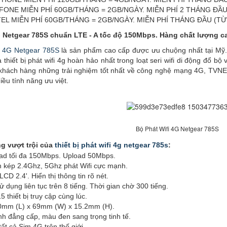
IFONE MIỄN PHÍ 60GB/THÁNG = 2GB/NGÀY. MIỄN PHÍ 2 THÁNG ĐẦU
TTEL MIỄN PHÍ 60GB/THÁNG = 2GB/NGÀY. MIỄN PHÍ THÁNG ĐẦU (TỪ
G Netgear 785S chuẩn LTE - A tốc độ 150Mbps. Hàng chất lượng 
i 4G Netgear 785S
là sản phẩm cao cấp được ưu chuộng nhất tại Mỹ. V
thiết bị phát wifi 4g hoàn hảo nhất trong loạt seri wifi di động đổ b
 khách hàng những trải nghiệm tốt nhất về công nghệ mạng 4G, TVNET 
iều tính năng ưu việt.
Bộ Phát Wifi 4G Netgear 785S
g vượt trội của
thiết bị phát wifi 4g netgear 785s
:
ad tối đa 150Mbps. Upload 50Mbps.
n kép 2.4Ghz, 5Ghz phát Wifi cực mạnh.
CD 2.4'. Hiển thị thông tin rõ nét.
 dụng liên tục trên 8 tiếng. Thời gian chờ 300 tiếng.
5 thiết bị truy cập cùng lúc.
10mm (L) x 69mm (W) x 15.2mm (H).
ạnh đẳng cấp, màu đen sang trọng tinh tế.
ất cả Sim 4G trên thế giới.