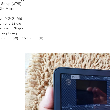
d Setup (WPS).
Sim Micro.
-ion (4340mAh)
c trong 22 giờ.
lên đến 576 giờ.
trọng lượng:
68.6 mm (W) x 15.45 mm (H).