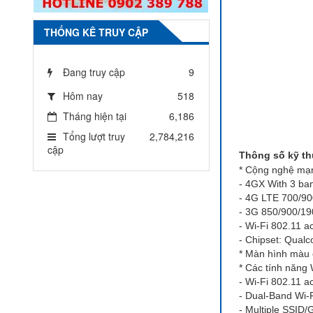
THỐNG KÊ TRUY CẬP
Đang truy cập
9
Hôm nay
518
Tháng hiện tại
6,186
Tổng lượt truy
2,784,216
cập
Thông số kỹ th
* Cộng nghệ mạ
- 4GX With 3 b
- 4G LTE 700/9
- 3G 850/900/1
- Wi-Fi 802.11 
- Chipset: Qua
* Màn hình màu
* Các tính năng 
- Wi-Fi 802.11 a
- Dual-Band Wi-
- Multiple SSID/