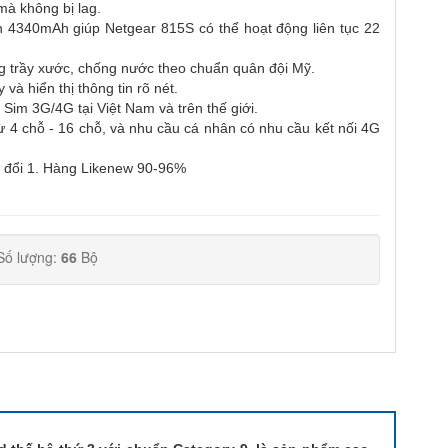
 mà không bị lag.
in 4340mAh giúp Netgear 815S có thể hoạt động liên tục 22
ng trầy xước, chống nước theo chuẩn quân đội Mỹ.
à hiển thị thông tin rõ nét.
ả Sim 3G/4G tại Việt Nam và trên thế giới.
 từ 4 chỗ - 16 chỗ, và nhu cầu cá nhân có nhu cầu kết nối 4G
 đổi 1. Hàng Likenew 90-96%
Số lượng:
66
Bộ