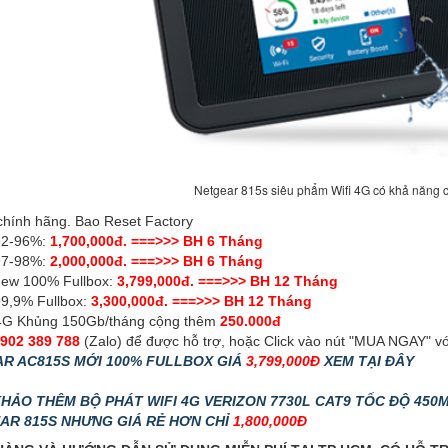
Netgear 815s siêu phẩm Wifi 4G có khả năng 
chính hãng. Bao Reset Factory
92-96%:
1,700,000đ. ===>>> BH 6 Tháng
97-98%:
2,000,000đ. ===>>> BH 6 Tháng
new 100% Fullbox:
3,799,000đ. ===>>> BH 12 Tháng
99,9% Fullbox:
3,300,000đ. ===>>> BH 12 Tháng
4G Khủng 150Gb/tháng cộng thêm
250.000đ
902 389 788
(Zalo) để được hỗ trợ, hoặc Click vào nút "MUA NGAY" với
AR AC815S MỚI 100% FULLBOX GIÁ
3,799,000Đ
XEM TẠI ĐÂY
KHẢO THÊM BỘ PHÁT WIFI 4G VERIZON 7730L CAT9 TỐC ĐỘ 45
R 815S NHƯNG GIÁ RẺ HƠN CHỈ
1,800,000Đ