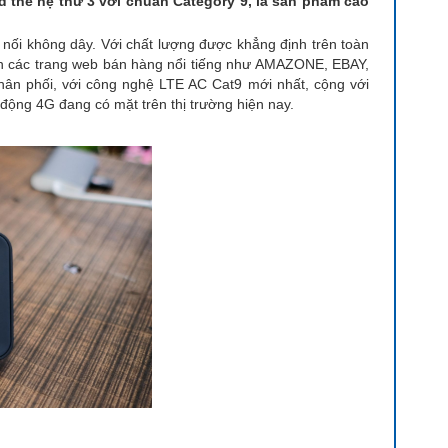
thế hệ thứ 3 với chuẩn Category 9, là sản phẩm cao
 nối không dây. Với chất lượng được khẳng định trên toàn
trên các trang web bán hàng nổi tiếng như AMAZONE, EBAY,
ân phối, với công nghệ LTE AC Cat9 mới nhất, cộng với
i động 4G đang có mặt trên thị trường hiện nay.