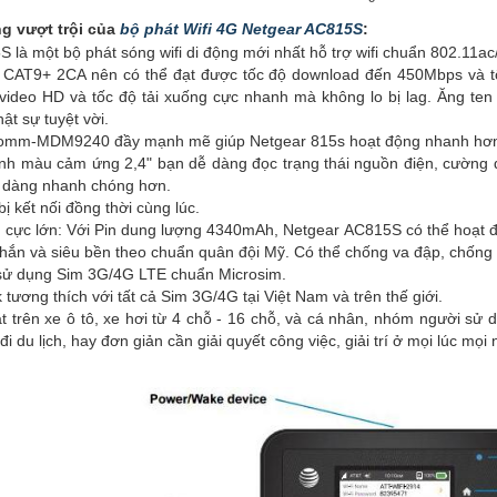
g vượt trội của
bộ phát Wifi 4G Netgear AC815S
:
 là một bộ phát sóng wifi di động mới nhất hỗ trợ wifi chuẩn 802.11
 CAT9+ 2CA nên có thể đạt được tốc độ download đến 450Mbps và t
 video HD và tốc độ tải xuống cực nhanh mà không lo bị lag. Ăng ten
ật sự tuyệt vời.
comm-MDM9240 đầy mạnh mẽ giúp Netgear 815s hoạt động nhanh hơn, 
nh màu cảm ứng 2,4" bạn dễ dàng đọc trạng thái nguồn điện, cường đ
ễ dàng nhanh chóng hơn.
 bị kết nối đồng thời cùng lúc.
 cực lớn: Với Pin dung lượng 4340mAh, Netgear AC815S có thể hoạt độ
chắn và siêu bền theo chuẩn quân đội Mỹ. Có thể chống va đập, chống 
sử dụng Sim 3G/4G LTE chuẩn Microsim.
 tương thích với tất cả Sim 3G/4G tại Việt Nam và trên thế giới.
t trên xe ô tô, xe hơi từ 4 chỗ - 16 chỗ, và cá nhân, nhóm người sử 
đi du lịch, hay đơn giản cần giải quyết công việc, giải trí ở mọi lúc mọi 