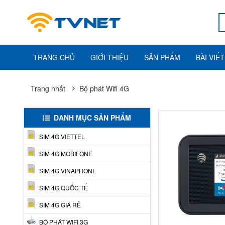
TRANG CHỦ
GIỚI THIỆU
SẢN PHẨM
BÀI VIẾT
Trang nhất
Bộ phát Wifi 4G
DANH MỤC SẢN PHẨM
SIM 4G VIETTEL
SIM 4G MOBIFONE
SIM 4G VINAPHONE
SIM 4G QUỐC TẾ
SIM 4G GIÁ RẺ
BỘ PHÁT WIFI 3G