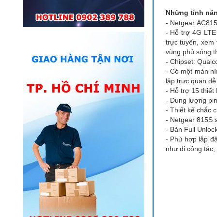
Những tính năn
- Netgear AC815S
- Hỗ trợ 4G LTE
trực tuyến, xem
vùng phủ sóng th
- Chipset: Qual
- Có một màn hì
lập trực quan d
- Hỗ trợ 15 thiết
- Dung lượng pin
- Thiết kế chắc 
- Netgear 815S 
- Bản Full Unlock
- Phù hợp lắp đặ
như đi công tác, 