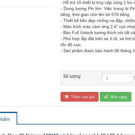
- Hỗ trợ 15 thiết bị truy cập cùng 1 lúc
- Dung lượng Pin lớn: Việc trang bị P
tiếng, thời gian chờ lên tới 576 tiếng.
- Thiết kế bền đẹp chống va đập, chố
- Màn hình màu cảm ứng 2.4" cực nhạy v
- Bản Full Unlock tương thích với tất c
- Phù hợp lắp đặt trên xe ô tô, xe hơi
tốc độ cao.
- Sản phẩm được bảo hành 06 tháng 1
Số lượng
Thêm vào giỏ
Mua ngay
 phẩm