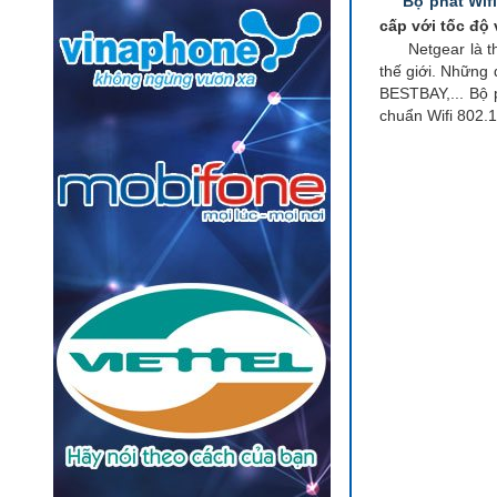
Bộ phát Wif
cấp với tốc độ 
Netgear là th
thế giới. Những
BESTBAY,... Bộ 
chuẩn Wifi 802.1