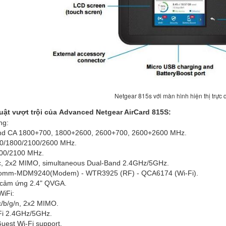
Netgear 815s với màn hình hiện thị trực 
uật vượt trội của Advanced Netgear AirCard 815S:
ng:
and CA 1800+700, 1800+2600, 2600+700, 2600+2600 MHz.
00/1800/2100/2600 MHz.
900/2100 MHz.
ac, 2x2 MIMO, simultaneous Dual-Band 2.4GHz/5GHz.
lcomm-MDM9240(Modem) - WTR3925 (RF) - QCA6174 (Wi-Fi).
 cảm ứng 2.4" QVGA.
WiFi:
c/b/g/n, 2x2 MIMO.
Fi 2.4GHz/5GHz.
Guest Wi-Fi support.