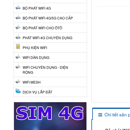
BỘ PHÁT WIFI 4G
BỘ PHÁT WIFI 4G/5G CAO CẤP
BỘ PHÁT WIFI CHO ÔTÔ
PHÁT WIFI 4G CHUYÊN DỤNG
PHỤ KIỆN WIFI
WIFI DÂN DỤNG
WIFI CHUYÊN DỤNG - DIỆN
RỘNG
WIFI MESH
DỊCH VỤ LẮP ĐẶT
Chi tiết sản