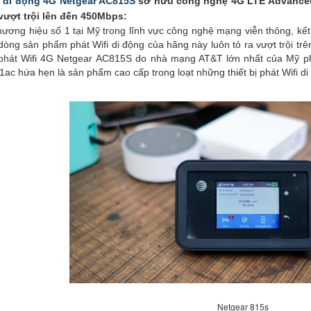
i di động 4G Netgear AC815S
sở hữu công nghệ 4G LTE Advanced 
vượt trội lên đến 450Mbps:
ương hiệu số 1 tại Mỹ trong lĩnh vực công nghệ mạng viễn thông, kết
 dòng sản phẩm phát Wifi di động của hãng này luôn tỏ ra vượt trội 
phát Wifi 4G Netgear AC815S do nhà mạng AT&T lớn nhất của Mỹ ph
1ac hứa hẹn là sản phẩm cao cấp trong loạt những thiết bị phát Wifi d
Netgear 815s