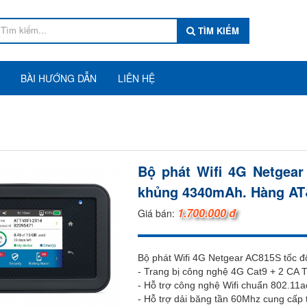
TÌM KIẾM
BÀI HƯỚNG DẪN
LIÊN HỆ
Bộ phát Wifi 4G Netgear
khủng 4340mAh. Hàng A
1.700.000 đ
Giá bán:
Bộ phát Wifi 4G Netgear AC815S tốc 
- Trang bị công nghệ 4G Cat9 + 2 CA
- Hỗ trợ công nghệ Wifi chuẩn 802.11a
- Hỗ trợ dải băng tần 60Mhz cung cấp