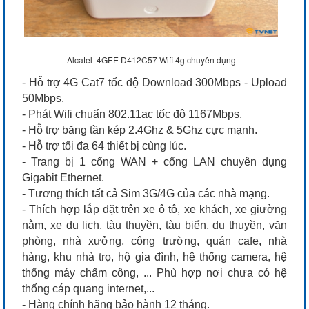
Alcatel 4GEE D412C57 Wifi 4g chuyên dụng
- Hỗ trợ 4G Cat7 tốc độ Download 300Mbps - Upload
50Mbps.
- Phát Wifi chuẩn 802.11ac tốc độ 1167Mbps.
- Hỗ trợ băng tần kép 2.4Ghz & 5Ghz cực mạnh.
- Hỗ trợ tối đa 64 thiết bị cùng lúc.
- Trang bị 1 cổng WAN + cổng LAN chuyên dụng
Gigabit Ethernet.
- Tương thích tất cả Sim 3G/4G của các nhà mạng.
- Thích hợp lắp đặt trên xe ô tô, xe khách, xe giường
nằm, xe du lịch, tàu thuyền, tàu biển, du thuyền, văn
phòng, nhà xưởng, công trường, quán cafe, nhà
hàng, khu nhà trọ, hộ gia đình, hệ thống camera, hệ
thống máy chấm công, ... Phù hợp nơi chưa có hệ
thống cáp quang internet,...
- Hàng chính hãng bảo hành 12 tháng.