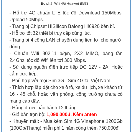
Bộ phát Wifi 4G Huawei B593
- Hỗ trợ 4G chuẩn LTE tốc độ Download 150Mbps,
Upload 50Mbps.
- Trang bị Chipset HiSilicon Balong Hi6920 bền bỉ.
- Hỗ trợ tốt 32 thiết bị truy cập cùng lúc.
- Trang bị 4 cổng LAN chuyên dụng tiện lợi cho người
dùng.
- Chuẩn Wifi 802.11 b/g/n, 2X2 MIMO, băng tần
2.4Ghz tốc độ Wifi lên tới 300 Mbps.
- Sử dụng nguồn điện trực tiếp DC 12V - 2A. Hoặc
cắm trực tiếp.
- Phù hợp với mọi Sim 3G - Sim 4G tại Việt Nam.
- Thích hợp lắp đặt cho xe ô tô, xe du lịch, xe khách từ
16 - 45 chỗ, hoặc văn phòng, công trường chưa có
mạng cáp dây.
- Hàng được bảo hành 12 tháng.
- Giá bán trọn bộ:
1,090,000đ. Kèm anten
- Khuyến mãi: - Mua kèm Sim 4G Vinaphone 1200Gb
(100Gb/Tháng) miễn phí 1 năm cộng thêm 750,000đ.