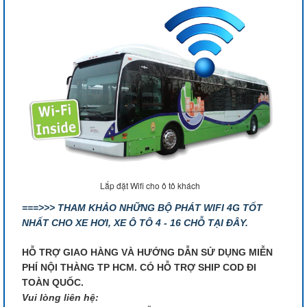
Lắp đặt Wifi cho ô tô khách
===>>> THAM KHẢO NHỮNG BỘ PHÁT WIFI 4G TỐT
NHẤT CHO XE HƠI, XE Ô TÔ 4 - 16 CHỖ TẠI ĐÂY.
HỖ TRỢ GIAO HÀNG VÀ HƯỚNG DẪN SỬ DỤNG MIỄN
PHÍ NỘI THÀNG TP HCM. CÓ HỖ TRỢ SHIP COD ĐI
TOÀN QUỐC.
Vui lòng liên hệ: