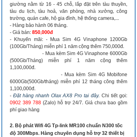
giường nằm từ 16 - 45 chỗ, lắp đặt trên tàu thuyền,
tàu du lịch, tàu hoả, văn phòng, nhà xưởng, công
trường, quán cafe, hộ gia đình, hệ thống camera,...
- Hàng bảo hành 06 tháng.
- Giá bán:
850,000đ
- Khuyến mãi: - Mua Sim 4G Vinaphone 1200Gb
(100Gb/Tháng) miễn phí 1 năm cộng thêm 750,000đ.
- Mua kèm Sim 4G Vinaphone 6000Gb
(500Gb/Tháng) miễn phí 1 năm cộng thêm
1,100,000đ.
- Mua kèm Sim 4G Mobifone
6000Gb(500Gb/tháng) miễn phí 12 tháng công thêm
1,100,000đ.
-
Đặt hàng nhanh Olax AX8 Pro tại đây.
Chi tiết gọi:
0902 389 788
(Zalo) hỗ trợ 24/7. Giá chưa bao gồm
phí giao hàng
2. Bộ phát Wifi 4G Tp-link MR100 chuẩn N300 tốc
độ 300Mbps. Hàng chuyên dụng hỗ trợ 32 thiết bị