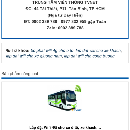
TRUNG TÂM VIỄN THÔNG TVNET
ĐC: 44 Tái Thiết, P11, Tân Bình, TP HCM
(Ngã tư Bảy Hiền)
ĐT: 0902 389 788 - 0977 832 959 gặp Toán
Zalo: 0902 389 788
Từ khóa:
bo phat wifi 4g cho o to
,
lap dat wifi cho xe khach
,
lap dat wifi cho xe giuong nam
,
lap dat wifi cho cong truong
Sản phẩm cùng loại
Lắp đặt Wifi 4G cho xe ô tô, xe khách,...