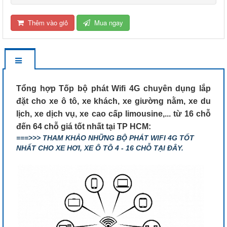
Thêm vào giỏ
Mua ngay
Tổng hợp Tốp bộ phát Wifi 4G chuyên dụng lắp
đặt cho xe ô tô, xe khách, xe giường nằm, xe du
lịch, xe dịch vụ, xe cao cấp limousine,... từ 16 chỗ
đến 64 chỗ giá tốt nhất tại TP HCM:
===>>> THAM KHẢO NHỮNG BỘ PHÁT WIFI 4G TỐT
NHẤT CHO XE HƠI, XE Ô TÔ 4 - 16 CHỖ TẠI ĐÂY.