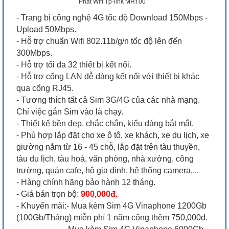
Phát Wifi Tp-link MR100
- Trang bị công nghệ 4G tốc độ Download 150Mbps -
Upload 50Mbps.
- Hỗ trợ chuẩn Wifi 802.11b/g/n tốc độ lên đến
300Mbps.
- Hỗ trợ tối đa 32 thiết bị kết nối.
- Hỗ trợ cổng LAN dễ dàng kết nối với thiết bị khác
qua cổng RJ45.
- Tương thích tất cả Sim 3G/4G của các nhà mạng.
Chỉ việc gắn Sim vào là chạy.
- Thiết kế bền đẹp, chắc chắn, kiểu dáng bắt mắt.
- Phù hợp lắp đặt cho xe ô tô, xe khách, xe du lịch, xe
giường nằm từ 16 - 45 chỗ, lắp đặt trên tàu thuyền,
tàu du lịch, tàu hoả, văn phòng, nhà xưởng, công
trường, quán cafe, hộ gia đình, hệ thống camera,...
- Hàng chính hãng bảo hành 12 tháng.
- Giá bán trọn bộ:
900,000đ.
- Khuyến mãi:- Mua kèm Sim 4G Vinaphone 1200Gb
(100Gb/Tháng) miễn phí 1 năm cộng thêm 750,000đ.