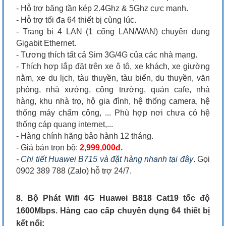
- Hỗ trợ băng tần kép 2.4Ghz & 5Ghz cực mạnh.
- Hỗ trợ tối đa 64 thiết bị cùng lúc.
- Trang bị 4 LAN (1 cổng LAN/WAN) chuyên dụng
Gigabit Ethernet.
- Tương thích tất cả Sim 3G/4G của các nhà mạng.
- Thích hợp lắp đặt trên xe ô tô, xe khách, xe giường
nằm, xe du lịch, tàu thuyền, tàu biển, du thuyền, văn
phòng, nhà xưởng, công trường, quán cafe, nhà
hàng, khu nhà trọ, hộ gia đình, hệ thống camera, hệ
thống máy chấm công, ... Phù hợp nơi chưa có hệ
thống cáp quang internet,...
- Hàng chính hãng bảo hành 12 tháng.
- Giá bán trọn bộ:
2,999,000đ.
- Chi tiết Huawei B715 và đặt hàng nhanh tại đây
. Gọi
0902 389 788 (Zalo) hỗ trợ 24/7.
8. Bộ Phát Wifi 4G Huawei B818 Cat19 tốc độ
1600Mbps. Hàng cao cấp chuyên dụng 64 thiết bị
kết nối: