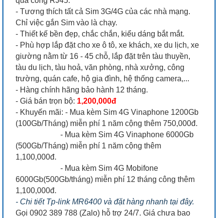
qua cổng RJ45.
- Tương thích tất cả Sim 3G/4G của các nhà mạng.
Chỉ việc gắn Sim vào là chạy.
- Thiết kế bền đẹp, chắc chắn, kiểu dáng bắt mắt.
- Phù hợp lắp đặt cho xe ô tô, xe khách, xe du lịch, xe
giường nằm từ 16 - 45 chỗ, lắp đặt trên tàu thuyền,
tàu du lịch, tàu hoả, văn phòng, nhà xưởng, công
trường, quán cafe, hộ gia đình, hệ thống camera,...
- Hàng chính hãng bảo hành 12 tháng.
- Giá bán trọn bộ:
1,200,000đ
- Khuyến mãi: - Mua kèm Sim 4G Vinaphone 1200Gb
(100Gb/Tháng) miễn phí 1 năm cộng thêm 750,000đ.
- Mua kèm Sim 4G Vinaphone 6000Gb
(500Gb/Tháng) miễn phí 1 năm cộng thêm
1,100,000đ.
- Mua kèm Sim 4G Mobifone
6000Gb(500Gb/tháng) miễn phí 12 tháng công thêm
1,100,000đ.
- Chi tiết Tp-link MR6400 và đặt hàng nhanh tại đây.
Gọi 0902 389 788 (Zalo) hỗ trợ 24/7. Giá chưa bao