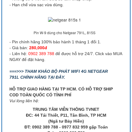
- Hạn chế vừa sạc vừa dùng.
Pin W-9 dùng cho Netgear 791L, 815S
- Pin chính hãng 100% bảo hành 1 tháng 1 đổi 1.
- Giá bán:
280,000đ
- Liên hệ:
0902 389 788
để được hỗ trợ 24/7. Click vào MUA
NGAY để đặt hàng.
===>>> THAM KHẢO BỘ PHÁT WIFI 4G NETGEAR
791L CHÍNH HÃNG TẠI ĐÂY.
HỖ TRỢ GIAO HÀNG TẠI TP HCM. CÓ HỖ TRỢ SHIP
COD TOÀN QUỐC CÓ TÍNH PHÍ
Vui lòng liên hệ:
TRUNG TÂM VIỄN THÔNG TVNET
ĐC: 44 Tái Thiết, P11, Tân Bình, TP HCM
(Ngã tư Bảy Hiền)
ĐT: 0902 389 788 - 0977 832 959 gặp Toán