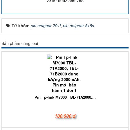
Zalo: 0902 389 788
Từ khóa:
pin netgear 791l
,
pin netgear 815s
Sản phẩm cùng loại
Pin Tp-link M7000 TBL-71A2000,...
180.000 đ