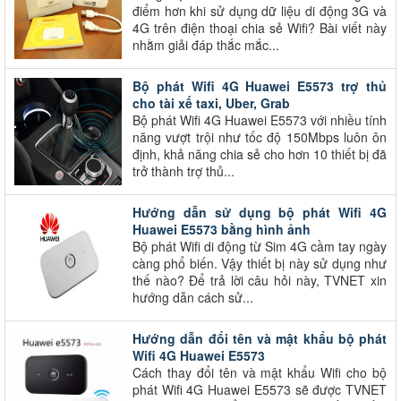
điểm hơn khi sử dụng dữ liệu di động 3G và
4G trên điện thoại chia sẻ Wifi? Bài viết này
nhằm giải đáp thắc mắc...
Bộ phát Wifi 4G Huawei E5573 trợ thủ
cho tài xế taxi, Uber, Grab
Bộ phát Wifi 4G Huawei E5573 với nhiều tính
năng vượt trội như tốc độ 150Mbps luôn ôn
định, khả năng chia sẻ cho hơn 10 thiết bị đã
trở thành trợ thủ...
Hướng dẫn sử dụng bộ phát Wifi 4G
Huawei E5573 bằng hình ảnh
Bộ phát Wifi di động từ Sim 4G cầm tay ngày
càng phổ biến. Vậy thiết bị này sử dụng như
thế nào? Để trả lời câu hỏi này, TVNET xin
hướng dẫn cách sử...
Hướng dẫn đổi tên và mật khẩu bộ phát
Wifi 4G Huawei E5573
Cách thay đổi tên và mật khẩu Wifi cho bộ
phát Wifi 4G Huawei E5573 sẽ được TVNET