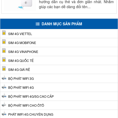
hướng dẫn cụ thể và đơn giản nhất. Nhắm
giúp các bạn dễ dàng đổi tên...
DANH MỤC SẢN PHẨM
SIM 4G VIETTEL
SIM 4G MOBIFONE
SIM 4G VINAPHONE
SIM 4G QUỐC TẾ
SIM 4G GIÁ RẺ
BỘ PHÁT WIFI 3G
BỘ PHÁT WIFI 4G
BỘ PHÁT WIFI 4G/5G CAO CẤP
BỘ PHÁT WIFI CHO ÔTÔ
PHÁT WIFI 4G CHUYÊN DỤNG