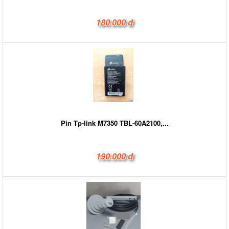
180.000 đ
Pin Tp-link M7350 TBL-60A2100,...
190.000 đ