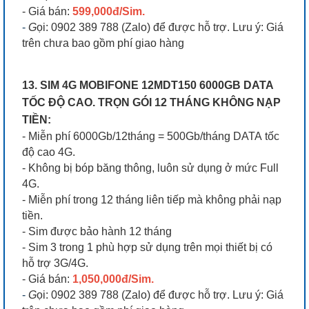
- Giá bán:
599,000đ/Sim.
-
G
ọi: 0902 389 788 (Zalo) để được hỗ trợ. Lưu ý: Giá
trên chưa bao gồm phí giao hàng
13. SIM 4G MOBIFONE 12MDT150 6000GB DATA
TỐC ĐỘ CAO. TRỌN GÓI 12 THÁNG KHÔNG NẠP
TIỀN:
- Miễn phí 6000Gb/12tháng = 500Gb/tháng DATA tốc
độ cao 4G.
- Không bị bóp băng thông, luôn sử dụng ở mức Full
4G.
- Miễn phí trong 12 tháng liên tiếp mà không phải nạp
tiền.
- Sim được bảo hành 12 tháng
- Sim 3 trong 1 phù hợp sử dụng trên mọi thiết bị có
hỗ trợ 3G/4G.
- Giá bán:
1,050,000đ/Sim.
-
G
ọi: 0902 389 788 (Zalo) để được hỗ trợ. Lưu ý: Giá