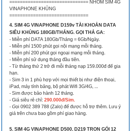
============================== NHÓM SIM 4G
VINAPHONE KHỦNG
==============================
4. SIM 4G VINAPHONE D159v TÀI KHOẢN DATA
SIÊU KHỦNG 180GB/THÁNG. GỌI THẢ GA:
- Miễn phí DATA 180Gb/Tháng = 6Gb/Ngày.
- Miễn phí 1500 phút gọi nội mạng mỗi tháng.
- Miễn phí 200 phút gọi ngoại mạng mỗi tháng.
- Miễn phí sử dụng tháng đầu tiên.
- Từ tháng thứ 2 trở đi mỗi tháng nạp 159.000đ để gia
hạn.
- Sim 3 in 1 phù hợp với mọi thiết bị như điện thoại,
iPad, máy tính bảng, bộ phát Wifi 3G/4G, ...
- Sim được bảo hành 12 tháng.
- Giá siêu rẻ chỉ:
290.000đ/Sim.
-
G
ọi 0902 389 788 (Zalo) để được hỗ trợ thêm. Lưu ý
giá trên chưa bao gồm phí giao hàng.
5. SIM 4G VINAPHONE D500, D219 TRỌN GÓI 12