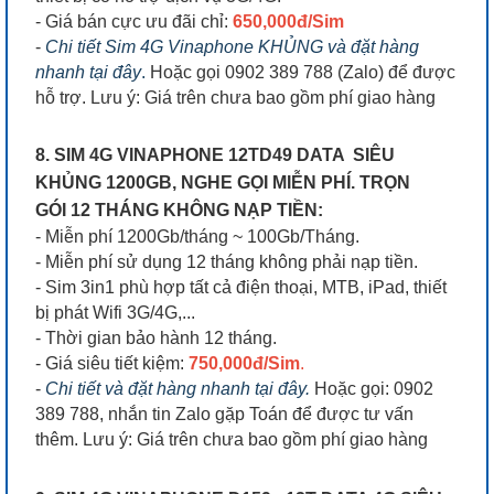
- Giá bán cực ưu đãi chỉ:
650,000đ/Sim
-
Chi tiết Sim 4G Vinaphone KHỦNG và đặt hàng
nhanh tại đây
.
Hoặc gọi 0902 389 788 (Zalo) để được
hỗ trợ. Lưu ý: Giá trên chưa bao gồm phí giao hàng
8. SIM 4G VINAPHONE 12TD49 DATA SIÊU
KHỦNG 1200GB, NGHE GỌI MIỄN PHÍ. TRỌN
GÓI 12 THÁNG KHÔNG NẠP TIỀN:
- Miễn phí 1200Gb/tháng ~ 100Gb/Tháng.
- Miễn phí sử dụng 12 tháng không phải nạp tiền.
- Sim 3in1 phù hợp tất cả điện thoại, MTB, iPad, thiết
bị phát Wifi 3G/4G,...
- Thời gian bảo hành 12 tháng.
- Giá siêu tiết kiệm:
750,000đ/Sim
.
-
Chi tiết và đặt hàng nhanh tại đây.
Hoặc gọi: 0902
389 788, nhắn tin Zalo gặp Toán để được tư vấn
thêm. Lưu ý: Giá trên chưa bao gồm phí giao hàng