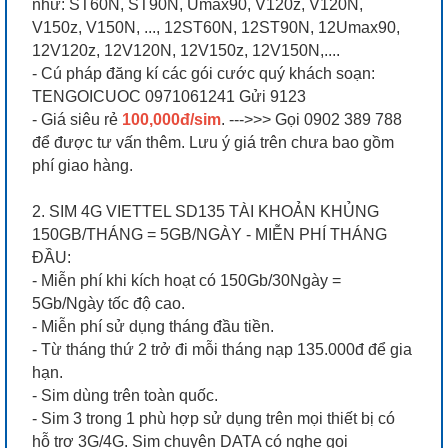
như: ST60N, ST90N, Umax90, V120z, V120N,
V150z, V150N, ..., 12ST60N, 12ST90N, 12Umax90,
12V120z, 12V120N, 12V150z, 12V150N,....
- Cú pháp đăng kí các gói cước quý khách soạn:
TENGOICUOC 0971061241 Gửi 9123
- Giá siêu rẻ
100,000đ/sim
. --->>> Gọi 0902 389 788
để được tư vấn thêm. Lưu ý giá trên chưa bao gồm
phí giao hàng.
2. SIM 4G VIETTEL SD135 TÀI KHOẢN KHỦNG
150GB/THÁNG = 5GB/NGÀY - MIỄN PHÍ THÁNG
ĐẦU:
- Miễn phí khi kích hoạt có 150Gb/30Ngày =
5Gb/Ngày tốc độ cao.
- Miễn phí sử dụng tháng đầu tiền.
- Từ tháng thứ 2 trở đi mỗi tháng nạp 135.000đ để gia
hạn.
- Sim dùng trên toàn quốc.
- Sim 3 trong 1 phù hợp sử dụng trên mọi thiết bị có
hỗ trợ 3G/4G. Sim chuyên DATA có nghe gọi