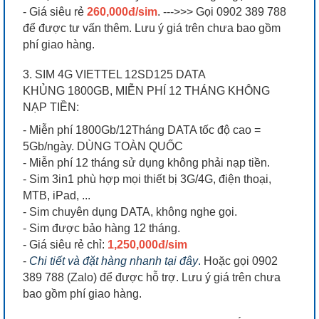
- Giá siêu rẻ
260,000đ/sim
. --->>> Gọi 0902 389 788
để được tư vấn thêm. Lưu ý giá trên chưa bao gồm
phí giao hàng.
3. SIM 4G VIETTEL 12SD125 DATA
KHỦNG 1800GB, MIỄN PHÍ 12 THÁNG KHÔNG
NẠP TIỀN:
- Miễn phí 1800Gb/12Tháng DATA tốc độ cao =
5Gb/ngày. DÙNG TOÀN QUỐC
- Miễn phí 12 tháng sử dụng không phải nạp tiền.
- Sim 3in1 phù hợp mọi thiết bị 3G/4G, điện thoại,
MTB, iPad, ...
- Sim chuyên dụng DATA, không nghe gọi.
- Sim được bảo hàng 12 tháng.
- Giá siêu rẻ chỉ:
1,250,000đ/sim
-
Chi tiết và đặt hàng nhanh tại đây
.
Hoặc gọi 0902
389 788 (Zalo) để được hỗ trợ. Lưu ý giá trên chưa
bao gồm phí giao hàng.