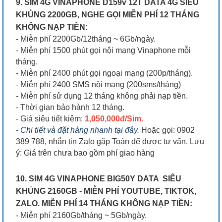
9. SIM 4G VINAPHONE D159v 12T DATA 4G SIÊU
KHỦNG 2200GB, NGHE GỌI MIỄN PHÍ 12 THÁNG
KHÔNG NẠP TIỀN:
- Miễn phí 2200Gb/12tháng ~ 6Gb/ngày.
- Miễn phí 1500 phút gọi nội mạng Vinaphone mỗi
tháng.
- Miễn phí 2400 phút gọi ngoại mạng (200p/tháng).
- Miễn phí 2400 SMS nội mạng (200sms/tháng)
- Miễn phí sử dụng 12 tháng không phải nạp tiền.
- Thời gian bảo hành 12 tháng.
- Giá siêu tiết kiệm:
1,050,000đ/Sim
.
-
Chi tiết và đặt hàng nhanh tại đây.
Hoặc gọi: 0902
389 788, nhắn tin Zalo gặp Toán để được tư vấn. Lưu
ý: Giá trên chưa bao gồm phí giao hàng
10. SIM 4G VINAPHONE BIG50Y DATA SIÊU
KHỦNG 2160GB - MIỄN PHÍ YOUTUBE, TIKTOK,
ZALO. MIỄN PHÍ 14 THÁNG KHÔNG NẠP TIỀN:
- Miễn phí 2160Gb/tháng ~ 5Gb/ngày.