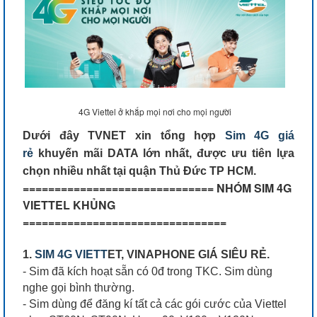
4G Viettel ở khắp mọi nơi cho mọi người
Dưới đây TVNET xin tổng hợp
Sim 4G giá
rẻ
khuyến mãi DATA lớn nhất, được ưu tiên lựa
chọn nhiều nhất tại quận Thủ Đức TP HCM.
============================== NHÓM SIM 4G
VIETTEL KHỦNG
================================
1.
SIM 4G VIETT
ET, VINAPHONE GIÁ SIÊU RẺ.
- Sim đã kích hoạt sẵn có 0đ trong TKC. Sim dùng
nghe gọi bình thường.
- Sim dùng để đăng kí tất cả các gói cước của Viettel