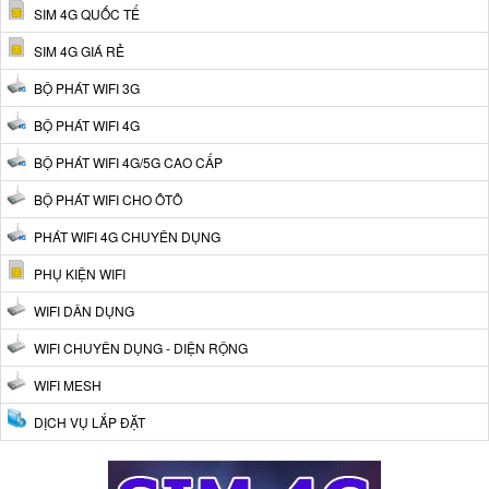
SIM 4G QUỐC TẾ
SIM 4G GIÁ RẺ
BỘ PHÁT WIFI 3G
BỘ PHÁT WIFI 4G
BỘ PHÁT WIFI 4G/5G CAO CẤP
BỘ PHÁT WIFI CHO ÔTÔ
PHÁT WIFI 4G CHUYÊN DỤNG
PHỤ KIỆN WIFI
WIFI DÂN DỤNG
WIFI CHUYÊN DỤNG - DIỆN RỘNG
WIFI MESH
DỊCH VỤ LẮP ĐẶT