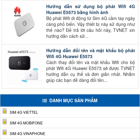
Hướng dẫn sử dụng bộ phát Wifi 4G
Huawei E5573 bằng hình ảnh
Bộ phát Wifi di động từ Sim 4G cầm tay ngày
càng phổ biến. Vậy thiết bị này sử dụng như
thế nào? Để trả lời câu hỏi này, TVNET xin
hướng dẫn cách sử...
Hướng dẫn đổi tên và mật khẩu bộ phát
Wifi 4G Huawei E5573
Cách thay đổi tên và mật khẩu Wifi cho bộ
phát Wifi 4G Huawei E5573 sẽ được TVNET
hướng dẫn cụ thể và đơn giản nhất. Nhắm
giúp các bạn dễ dàng đổi tên...
DANH MỤC SẢN PHẨM
SIM 4G VIETTEL
SIM 4G MOBIFONE
SIM 4G VINAPHONE