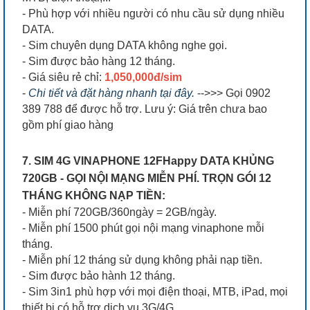
- Phù hợp với nhiều người có nhu cầu sử dụng nhiều
DATA.
- Sim chuyên dụng DATA không nghe gọi.
- Sim được bảo hàng 12 tháng.
- Giá siêu rẻ chỉ:
1,050,000đ/sim
-
Chi tiết và đặt hàng nhanh tại đây.
-->>> Gọi 0902
389 788 để được hỗ trợ. Lưu ý: Giá trên chưa bao
gồm phí giao hàng
7. SIM 4G VINAPHONE 12FHappy DATA KHỦNG
720GB - GỌI NỘI MẠNG MIỄN PHÍ. TRỌN GÓI 12
THÁNG KHÔNG NẠP TIỀN:
- Miễn phí 720GB/360ngày = 2GB/ngày.
- Miễn phí 1500 phút gọi nội mạng vinaphone mỗi
tháng.
- Miễn phí 12 tháng sử dụng không phải nạp tiền.
- Sim được bảo hành 12 tháng.
- Sim 3in1 phù hợp với mọi điện thoại, MTB, iPad, mọi
thiết bị có hỗ trợ dịch vụ 3G/4G.