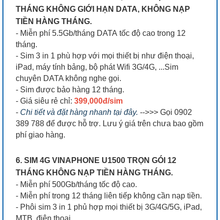
THÁNG KHÔNG GIỚI HẠN DATA, KHÔNG NẠP
TIỀN HÀNG THÁNG.
- Miễn phí 5.5Gb/tháng DATA tốc độ cao trong 12
tháng.
- Sim 3 in 1 phù hợp với mọi thiết bị như điện thoại,
iPad, máy tính bảng, bộ phát Wifi 3G/4G, ...Sim
chuyên DATA không nghe gọi.
- Sim được bảo hàng 12 tháng.
- Giá siêu rẻ chỉ:
399,000đ/sim
-
Chi tiết và đặt hàng nhanh tại đây.
-->>> Gọi 0902
389 788 để được hỗ trợ. Lưu ý giá trên chưa bao gồm
phí giao hàng.
6. SIM 4G VINAPHONE U1500 TRỌN GÓI 12
THÁNG KHÔNG NẠP TIỀN HÀNG THÁNG.
- Miễn phí 500Gb/tháng tốc độ cao.
- Miễn phí trong 12 tháng liên tiếp không cần nạp tiền.
- Phôi sim 3 in 1 phủ hợp mọi thiết bị 3G/4G/5G, iPad,
MTB, điện thoại,...