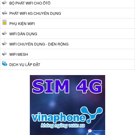
BỘ PHÁT WIFI CHO ÔTÔ
PHÁT WIFI 4G CHUYÊN DỤNG
PHỤ KIỆN WIFI
WIFI DÂN DỤNG
WIFI CHUYÊN DỤNG - DIỆN RỘNG
WIFI MESH
DỊCH VỤ LẮP ĐẶT