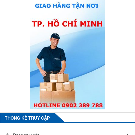
THỐNG KÊ TRUY CẬP
Đang truy cập
4