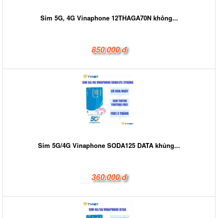
Sim 5G, 4G Vinaphone 12THAGA70N không...
850.000 đ
Sim 5G/4G Vinaphone SODA125 DATA khủng...
360.000 đ