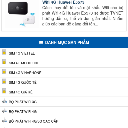
Wifi 4G Huawei E5573
Cách thay đổi tên và mật khẩu Wifi cho bộ
phát Wifi 4G Huawei E5573 sẽ được TVNET
hướng dẫn cụ thể và đơn giản nhất. Nhắm
giúp các bạn dễ dàng đổi tên...
DANH MỤC SẢN PHẨM
SIM 4G VIETTEL
SIM 4G MOBIFONE
SIM 4G VINAPHONE
SIM 4G QUỐC TẾ
SIM 4G GIÁ RẺ
BỘ PHÁT WIFI 3G
BỘ PHÁT WIFI 4G
BỘ PHÁT WIFI 4G/5G CAO CẤP