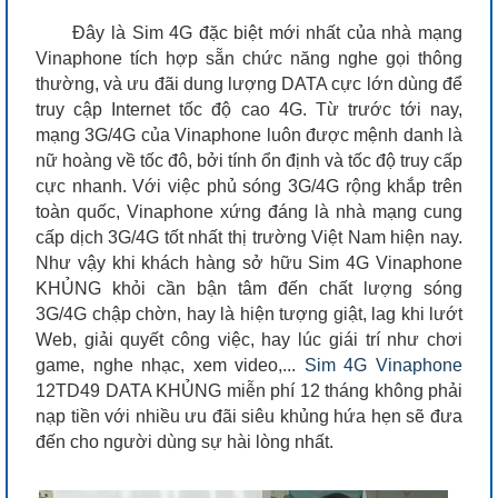
Đây là Sim 4G đặc biệt mới nhất của nhà mạng
Vinaphone tích hợp sẵn chức năng nghe gọi thông
thường, và ưu đãi dung lượng DATA cực lớn dùng để
truy cập Internet tốc độ cao 4G. Từ trước tới nay,
mạng 3G/4G của Vinaphone luôn được mệnh danh là
nữ hoàng về tốc đô, bởi tính ổn định và tốc độ truy cấp
cực nhanh. Với việc phủ sóng 3G/4G rộng khắp trên
toàn quốc, Vinaphone xứng đáng là nhà mạng cung
cấp dịch 3G/4G tốt nhất thị trường Việt Nam hiện nay.
Như vậy khi khách hàng sở hữu Sim 4G Vinaphone
KHỦNG khỏi cần bận tâm đến chất lượng sóng
3G/4G chập chờn, hay là hiện tượng giật, lag khi lướt
Web, giải quyết công việc, hay lúc giái trí như chơi
game, nghe nhạc, xem video,...
Sim 4G Vinaphone
12TD49 DATA KHỦNG miễn phí 12 tháng không phải
nạp tiền với nhiều ưu đãi siêu khủng hứa hẹn sẽ đưa
đến cho người dùng sự hài lòng nhất.