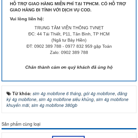
HỖ TRỢ GIAO HÀNG MIỄN PHÍ TẠI TPHCM. CÓ HỖ TRỢ
GIAO HÀNG ĐI TỈNH VỚI DỊCH VỤ COD.
Vui lòng liên hệ:
TRUNG TÂM VIỄN THÔNG TVNET
ĐC: 44 Tái Thiết, P11, Tân Bình, TP HCM
(Ngã tư Bảy Hiền)
ĐT: 0902 389 788 - 0977 832 959 gặp Toán
Zalo: 0902 389 788
Chân thành cảm ơn quý khách đã ủng hộ
Từ khóa:
sim 4g mobifone 6 tháng
,
gói 4g mobifone
,
đăng
ký 4g mobifone
,
sim 4g mobifone siêu khủng
,
sim 4g mobifone
khuyến mãi
,
sim 4g mobifone 380gb
Sản phẩm cùng loại