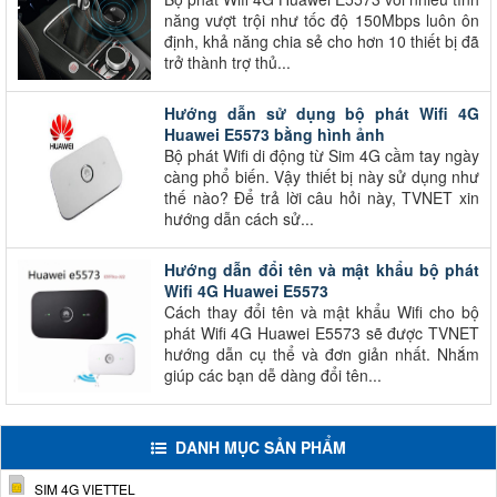
năng vượt trội như tốc độ 150Mbps luôn ôn
định, khả năng chia sẻ cho hơn 10 thiết bị đã
trở thành trợ thủ...
Hướng dẫn sử dụng bộ phát Wifi 4G
Huawei E5573 bằng hình ảnh
Bộ phát Wifi di động từ Sim 4G cầm tay ngày
càng phổ biến. Vậy thiết bị này sử dụng như
thế nào? Để trả lời câu hỏi này, TVNET xin
hướng dẫn cách sử...
Hướng dẫn đổi tên và mật khẩu bộ phát
Wifi 4G Huawei E5573
Cách thay đổi tên và mật khẩu Wifi cho bộ
phát Wifi 4G Huawei E5573 sẽ được TVNET
hướng dẫn cụ thể và đơn giản nhất. Nhắm
giúp các bạn dễ dàng đổi tên...
DANH MỤC SẢN PHẨM
SIM 4G VIETTEL