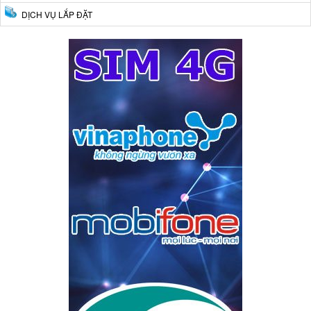
DỊCH VỤ LẮP ĐẶT