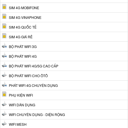
SIM 4G MOBIFONE
SIM 4G VINAPHONE
SIM 4G QUỐC TẾ
SIM 4G GIÁ RẺ
BỘ PHÁT WIFI 3G
BỘ PHÁT WIFI 4G
BỘ PHÁT WIFI 4G/5G CAO CẤP
BỘ PHÁT WIFI CHO ÔTÔ
PHÁT WIFI 4G CHUYÊN DỤNG
PHỤ KIỆN WIFI
WIFI DÂN DỤNG
WIFI CHUYÊN DỤNG - DIỆN RỘNG
WIFI MESH