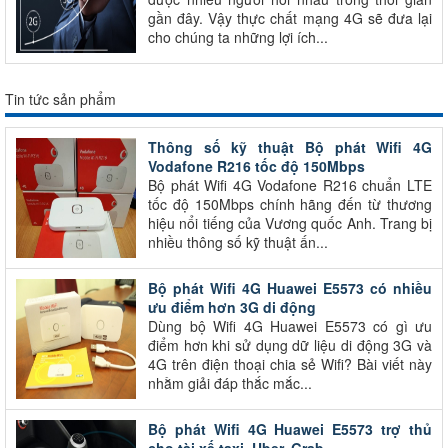
gần đây. Vậy thực chất mạng 4G sẽ đưa lại
cho chúng ta những lợi ích...
Tin tức sản phẩm
Thông số kỹ thuật Bộ phát Wifi 4G
Vodafone R216 tốc độ 150Mbps
Bộ phát Wifi 4G Vodafone R216 chuẩn LTE
tốc độ 150Mbps chính hãng đến từ thương
hiệu nổi tiếng của Vương quốc Anh. Trang bị
nhiều thông số kỹ thuật ấn...
Bộ phát Wifi 4G Huawei E5573 có nhiều
ưu điểm hơn 3G di động
Dùng bộ Wifi 4G Huawei E5573 có gì ưu
điểm hơn khi sử dụng dữ liệu di động 3G và
4G trên điện thoại chia sẻ Wifi? Bài viết này
nhằm giải đáp thắc mắc...
Bộ phát Wifi 4G Huawei E5573 trợ thủ
cho tài xế taxi, Uber, Grab