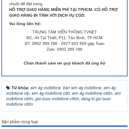
chuột để đặt hàng.
HỖ TRỢ GIAO HÀNG MIỄN PHÍ TẠI TPHCM. CÓ HỖ TRỢ
GIAO HÀNG ĐI TỈNH VỚI DỊCH VỤ COD.
Vui lòng liên hệ:
TRUNG TÂM VIỄN THÔNG TVNET
ĐC: 44 Tái Thiết, P11, Tân Bình, TP HCM
ĐT: 0902 389 788 - 0977 832 959 gặp Toán
Zalo: 0902 389 788
Chân thành cảm ơn quý khách đã ủng hộ
Từ khóa:
sim 4g mobifone
,
bán sim 4g mobifone
,
sim 4g
mobifone vip
,
sim 4g mobifone c90
,
sim 4g mobifone c90n
,
sim
mobifone c90n
,
goi cuoc mobifone c90n
,
dang ki goi cuoc
mobifone c90n
Sản phẩm cùng loại