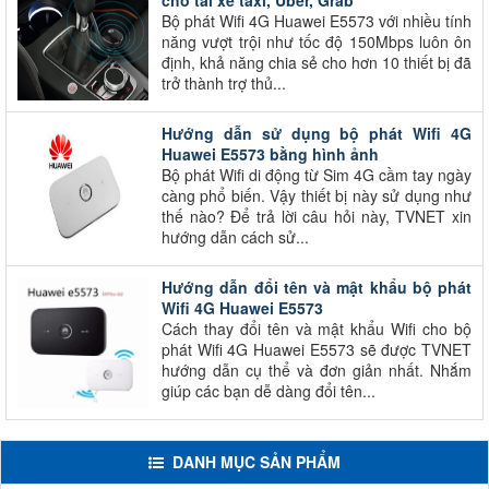
Bộ phát Wifi 4G Huawei E5573 với nhiều tính
năng vượt trội như tốc độ 150Mbps luôn ôn
định, khả năng chia sẻ cho hơn 10 thiết bị đã
trở thành trợ thủ...
Hướng dẫn sử dụng bộ phát Wifi 4G
Huawei E5573 bằng hình ảnh
Bộ phát Wifi di động từ Sim 4G cầm tay ngày
càng phổ biến. Vậy thiết bị này sử dụng như
thế nào? Để trả lời câu hỏi này, TVNET xin
hướng dẫn cách sử...
Hướng dẫn đổi tên và mật khẩu bộ phát
Wifi 4G Huawei E5573
Cách thay đổi tên và mật khẩu Wifi cho bộ
phát Wifi 4G Huawei E5573 sẽ được TVNET
hướng dẫn cụ thể và đơn giản nhất. Nhắm
giúp các bạn dễ dàng đổi tên...
DANH MỤC SẢN PHẨM