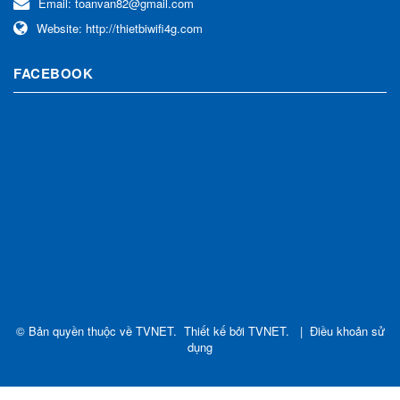
Email:
toanvan82@gmail.com
Website:
http://thietbiwifi4g.com
FACEBOOK
© Bản quyền thuộc về
TVNET
.
Thiết kế bởi
TVNET
.
|
Điều khoản sử
dụng