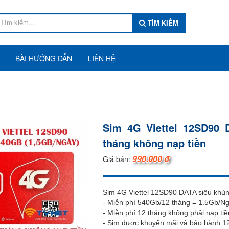
TÌM KIẾM
BÀI HƯỚNG DẪN
LIÊN HỆ
Sim 4G Viettel 12SD90 
tháng không nạp tiền
990.000 đ
Giá bán:
Sim 4G Viettel 12SD90 DATA siêu khủn
- Miễn phí 540Gb/12 tháng = 1.5Gb/
- Miễn phí 12 tháng không phải nạp tiề
- Sim được khuyến mãi và bảo hành 12