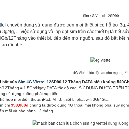
Sim 4G Viettel 12SD90
ttel
chuyên dụng sử dụng được trên mọi thiết bị có hỗ trợ 3g, 
ifi 3g/4g, ... việc sử dụng và lắp đặt sim trên các thiết bị là hết 
Gb/12Tháng vào thiết bị, tiếp đến mở nguồn, sau đó bật kết nối
 cao rồi nhé.
4G Viettel tốc độ cao cho mọi người
i bật của
Sim 4G Viettel 12
SD90 12 Tháng DATA siêu khủng 540Gb
0Gb/12Tháng = 1.5Gb/Ngày DATA tốc độ cao. SỬ DỤNG ĐƯỢC TRÊN
áng sử dụng không phải nạp tiền.
hù hợp mọi điện thoại, iPad, MTB, thiết bị phát wifi 3G/4G,...
iệm chỉ
990,000đ
chúng ta được dùng 4G thoải mái không phải suy nghĩ,
ến mãi và bảo hành 12 tháng.