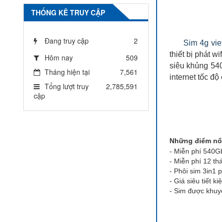
THỐNG KÊ TRUY CẬP
Đang truy cập
2
Sim 4g vie
thiết bị phát w
Hôm nay
509
siêu khủng 540
Tháng hiện tại
7,561
internet tốc độ
Tổng lượt truy
2,785,591
cập
Những điểm nổ
- Miễn phí 54
- Miễn phí 12 th
- Phôi sim 3in1 p
- Giá siêu tiết k
- Sim được khuy