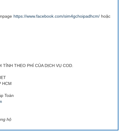
fanpage
https://www.facebook.com/sim4gchoipadhcm/
hoặc
 TỈNH THEO PHÍ CỦA DỊCH VỤ COD.
NET
TP HCM
ặp Toán
om
ủng hộ