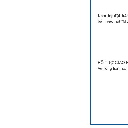
Liên hệ đặt hà
bấm vào nút "MUA
HỖ TRỢ GIAO H
Vui lòng liên hệ: