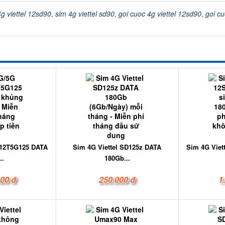
g viettel 12sd90
,
sim 4g viettel sd90
,
goi cuoc 4g viettel 12sd90
,
goi cu
 12T5G125 DATA
Sim 4G Viettel SD125z DATA
Sim 4G Viet
..
180Gb...
000 đ
250.000 đ
1