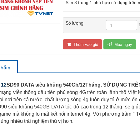
- Sim 3 trong 1 phù hợp sử dụng trên m
Số lượng
Thêm vào giỏ
Mua ngay
 phẩm
 12
SD90 DATA siêu khủng 540Gb/12Tháng. SỬ DỤNG TR
ng viễn thông đầu tiên phủ sóng 4G trên toàn lãnh thổ Việt 
i nơi trên cả nước, chất lượng sóng 4g luôn duy trì ở mức ổn
90 siêu khủng 540GB DATA tốc độ cao trong 12 tháng, sẽ giúp ch
game mà không lo mất kết nối internet 4g. Với phương trâm " 
dùng nhiều trải nghiệm thú vị hơn.