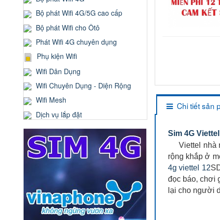
Bộ phát Wifi 4G/5G cao cấp
Bộ phát Wifi cho Ôtô
Phát Wifi 4G chuyên dụng
Phụ kiện Wifi
Wifi Dân Dụng
Wifi Chuyên Dụng - Diện Rộng
Wifi Mesh
Chi tiết sản
Dịch vụ lắp đặt
Sim 4G Viettel
Viettel nhà mạ
rộng khắp ở mọ
4g viettel 12
SD
đọc báo, chơi 
lại cho người 