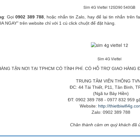
Sim 4G Viettel 12SD90 540GB
ng
: Gọi
0902 389 788
, hoặc nhắn tin Zalo, hay để lại tin nhắn trên 
 NGAY" trên website chỉ với 1 cú click chuột để đặt hàng.
Sim 4G Viettel
ÀNG TẬN NƠI TẠI TPHCM CÓ TÍNH PHÍ. CÓ HỖ TRỢ GIAO HÀNG ĐI
TRUNG TÂM VIÊN THÔNG TV
ĐC: 44 Tái Thiết, P11, Tân Bình, 
(Ngã tư Bảy Hiền)
ĐT: 0902 389 788 - 0977 832 959 g
Website:
http://thietbiwifi4g.c
Zalo: 0902 389 788
Chân thành cảm ơn quý khách đã 