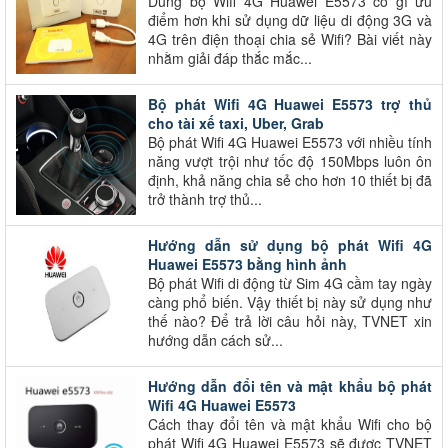
Dùng bộ Wifi 4G Huawei E5573 có gì ưu
điểm hơn khi sử dụng dữ liệu di động 3G và
4G trên điện thoại chia sẻ Wifi? Bài viết này
nhằm giải đáp thắc mắc...
Bộ phát Wifi 4G Huawei E5573 trợ thủ
cho tài xế taxi, Uber, Grab
Bộ phát Wifi 4G Huawei E5573 với nhiều tính
năng vượt trội như tốc độ 150Mbps luôn ôn
định, khả năng chia sẻ cho hơn 10 thiết bị đã
trở thành trợ thủ...
Hướng dẫn sử dụng bộ phát Wifi 4G
Huawei E5573 bằng hình ảnh
Bộ phát Wifi di động từ Sim 4G cầm tay ngày
càng phổ biến. Vậy thiết bị này sử dụng như
thế nào? Để trả lời câu hỏi này, TVNET xin
hướng dẫn cách sử...
Hướng dẫn đổi tên và mật khẩu bộ phát
Wifi 4G Huawei E5573
Cách thay đổi tên và mật khẩu Wifi cho bộ
phát Wifi 4G Huawei E5573 sẽ được TVNET