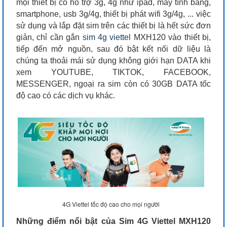
mọi thiết bị có hỗ trợ 3g, 4g như ipad, máy tính bảng,
smartphone, usb 3g/4g, thiết bị phát wifi 3g/4g, ... việc
sử dụng và lắp đặt sim trên các thiết bị là hết sức đơn
giản, chỉ cần gắn
sim 4g viettel
MXH120 vào thiết bị,
tiếp đến mở nguồn, sau đó bật kết nối dữ liệu là
chúng ta thoải mái sử dụng không giới hạn DATA khi
xem YOUTUBE, TIKTOK, FACEBOOK,
MESSENGER, ngoại ra sim còn có 30GB DATA tốc
độ cao có các dịch vụ khác.
4G Viettel tốc độ cao cho mọi người
Những điểm nổi bật của Sim 4G Viettel MXH120