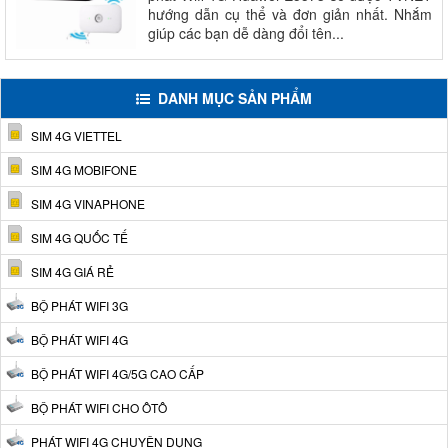
hướng dẫn cụ thể và đơn giản nhất. Nhắm
giúp các bạn dễ dàng đổi tên...
DANH MỤC SẢN PHẨM
SIM 4G VIETTEL
SIM 4G MOBIFONE
SIM 4G VINAPHONE
SIM 4G QUỐC TẾ
SIM 4G GIÁ RẺ
BỘ PHÁT WIFI 3G
BỘ PHÁT WIFI 4G
BỘ PHÁT WIFI 4G/5G CAO CẤP
BỘ PHÁT WIFI CHO ÔTÔ
PHÁT WIFI 4G CHUYÊN DỤNG