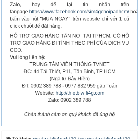
Zalo, hay để lại tin nhắn trên
fanpage
https://www.facebook.com/sim4gchoipadhcm/
hoặ
bấm vào nút "MUA NGAY" trên website chỉ với 1 cú
click chuột để đặt hàng.
HỖ TRỢ GIAO HÀNG TẬN NƠI TẠI TPHCM. CÓ HỖ
TRỢ GIAO HÀNG ĐI TỈNH THEO PHÍ CỦA DỊCH VỤ
COD.
Vui lòng liên hệ:
TRUNG TÂM VIÊN THÔNG TVNET
ĐC: 44 Tái Thiết, P11, Tân Bình, TP HCM
(Ngã tư Bảy Hiền)
ĐT: 0902 389 788 - 0977 832 959 gặp Toán
Website:
http://thietbiwifi4g.com
Zalo: 0902 389 788
Chân thành cảm ơn quý khách đã ủng hộ
Từ khóa:
sim 4g viettel mxh120
,
ban sim 4g viettel mxh120
,