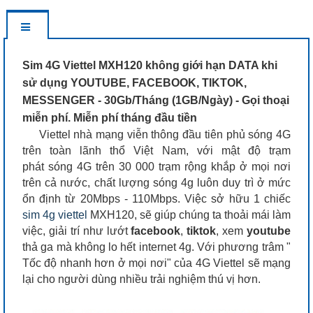
Sim 4G Viettel MXH120 không giới hạn DATA khi
sử dụng YOUTUBE, FACEBOOK, TIKTOK,
MESSENGER - 30Gb/Tháng (1GB/Ngày) - Gọi thoại
miễn phí. Miễn phí tháng đầu tiền
Viettel nhà mạng viễn thông đầu tiên phủ sóng 4G
trên toàn lãnh thổ Việt Nam, với mật độ trạm
phát sóng 4G trên 30 000 trạm rộng khắp ở mọi nơi
trên cả nước, chất lượng sóng 4g luôn duy trì ở mức
ổn định từ 20Mbps - 110Mbps. Việc sở hữu 1 chiếc
sim 4g viettel
MXH120, sẽ giúp chúng ta thoải mái làm
việc, giải trí như lướt
facebook
,
tiktok
, xem
youtube
thả ga mà không lo hết internet 4g. Với phương trâm "
Tốc độ nhanh hơn ở mọi nơi" của 4G Viettel sẽ mạng
lại cho người dùng nhiều trải nghiệm thú vị hơn.